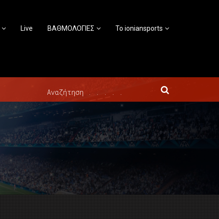
Live
ΒΑΘΜΟΛΟΓΙΕΣ
Το ioniansports