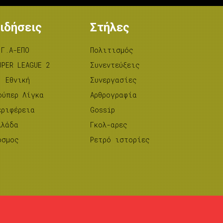
ιδήσεις
Στήλες
.Γ.Α-ΕΠΟ
Πολιτισμός
UPER LEAGUE 2
Συνεντεύξεις
’ Εθνική
Συνεργασίες
ούπερ Λίγκα
Αρθρογραφία
εριφέρεια
Gossip
λλάδα
Γκολ-αρες
όσμος
Ρετρό ιστορίες