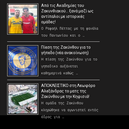
Από τις Ακαδημίες του
Ζακυνθιακού… ξανά μαζί ως
αντίπαλοι με ιστορικές
ομάδες!
Ο Ραφαήλ Πέττας με τη φανέλα
του Πανιωνίου και ο …
Πίεση της Ζακύνθου για το
γήπεδο (νέα ανακοίνωση)
Η πίεση της Ζακύνθου για το
γηπεδικο αυξάνεται
καθημερινά καθώς …
AΠΟΚΛΕΙΣΤΙΚΟ στη Λεωφόρο
Αλεξάνδρας το ματς της
Ζακύνθου με την Κηφισιά!
Η ομάδα της Ζακύνθου
κληρώθηκε να αγωνιστεί εντός
έδρας για …