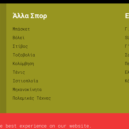
Άλλα Σπορ
Ε
Μπάσκετ
Γ
Βόλεϊ
S
Στίβος
Γ
Tοξοβολία
Σ
Κολύμβηση
Π
Τένις
Ε
Ιστιοπλοΐα
Κ
Μηχανοκίνητα
Πολεμικές Τέχνες
e best experience on our website.