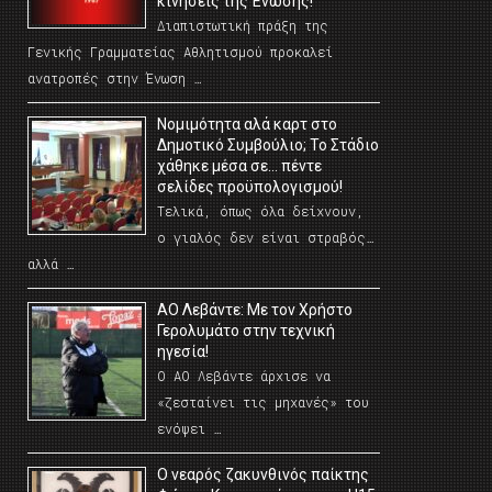
κινήσεις της Ένωσης!
Διαπιστωτική πράξη της
Γενικής Γραμματείας Αθλητισμού προκαλεί
ανατροπές στην Ένωση …
Νομιμότητα αλά καρτ στο
Δημοτικό Συμβούλιο; Το Στάδιο
χάθηκε μέσα σε… πέντε
σελίδες προϋπολογισμού!
Τελικά, όπως όλα δείχνουν,
ο γιαλός δεν είναι στραβός…
αλλά …
ΑΟ Λεβάντε: Με τον Χρήστο
Γερολυμάτο στην τεχνική
ηγεσία!
Ο ΑΟ Λεβάντε άρχισε να
«ζεσταίνει τις μηχανές» του
ενόψει …
O νεαρός ζακυνθινός παίκτης