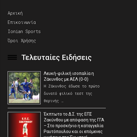
Αρχική
Επικοινωνία
Ionian Sports
Όροι Χρήσης
Τελευταίες Ειδήσεις
Λευκή-φιλική ισοπαλία η
Ζάκυνθος με ΑΕΛ (0-0)
Η Ζάκυνθος έδωσε το πρώτο
δυνατό φιλικό τεστ της
θερινής …
Έκπτωτο το Δ.Σ. της ΕΠΣ
Ζακύνθου με απόφαση της ΓΓΑ
– Στο προσκήνιο η καταγγελία
Ραυτόπουλου και οι επόμενες