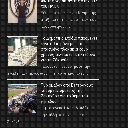
Φώτης Κορακιανίτης στην U15
του ΠΑΟΚ!
Μέσα σε αυτή την «δίνη» της
απαξίωσης του ερασιτεχνικού
ποδοσφαίρου. …
Το Δημοτικό Στάδιο παραμένει
εργοτάξιο μόνο με… κάτι
σπασμένα πλακάκια και ο
χρόνος τελειώνει επικίνδυνα
για τη Ζάκυνθο!
Τέσσερις ημέρες μετά την
έναρξη των εργασιών, η εικόνα προκαλεί …
Πυρ ομαδόν από Βετεράνους
και οργανωμένους της
Ζακύνθου για το θέμα του
γηπέδου!
Η μια ανακοίνωση διαδέχεται
την άλλη στο νησί της
Ζακύνθου …