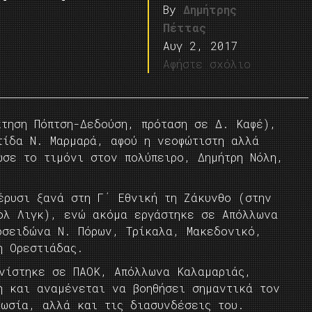
By
Δημήτρης
Πέττας
Αυγ 2, 2017
Αφήστε σχόλιο
κτηση Πόπτση-Δεδούση, πρόταση σε Δ. Καφέ),
τίδα Ν. Μαρμαρά, αφού η νεοφώτιστη αλλά
ωσε το τιμόνι στον πολύπειρο, Δημήτρη Νόλη,
έρυσι ξανά στη Γ΄ Εθνική τη Ζάκυνθο (στην
ολ Λιγκ), ενώ ακόμα εργάστηκε σε Απόλλωνα
οσειδώνα Ν. Πόρων, Τρίκαλα, Μακεδονικό,
η Ορεστιάδας.
ωνίστηκε σε ΠΑΟΚ, Απόλλωνα Καλαμαριάς,
η και αναμένεται να βοηθήσει σημαντικά τον
νωσία, αλλά και τις διασυνδέσεις του.