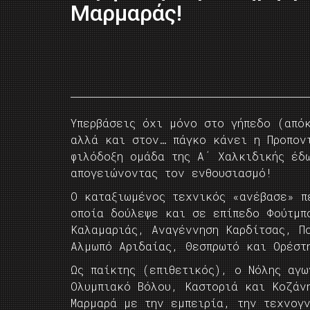
Μαρμαράς!
Υπερβάσεις όχι μόνο στο γήπεδο (από
αλλά και στον… πάγκο κάνει η Προπον
φιλόδοξη ομάδα της Α΄ Χαλκιδικής έδ
απογειώνοντας τον ενθουσιασμό!
Ο καταξιωμένος τεχνικός «ανέβασε» π
οποία δούλεψε και σε επίπεδο Φούτμπ
Καλαμαριάς, Αναγέννηση Καρδίτσας, Π
Αλμωπό Αριδαίας, Θεσπρωτό και Ορέστ
Ως παίκτης (επιθετικός), ο Νόλης αγ
Ολυμπιακό Βόλου, Καστοριά και Κοζάν
Μαρμαρά με την εμπειρία, την τεχνογ