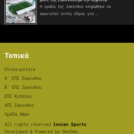
Η ομάδα της Ζακύνθου κληρώθηκε να
αγωνιστεί εντός έδρας για …
Τοπικά
Επικαιρότητα
A’ ΕΠΣ Ζακύνθου
B’ ΕΠΣ Ζακύνθου
ΕΠΣ Κύπελλο
ΑΠΣ Ζάκυνθος
Ομάδα Νέων
All rights reserved
Ionian Sports
.
Developed & Powered by
GeeSmo
.