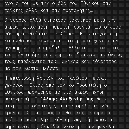
όνομα του με την ομάδα του Εθνικού σαν
παίκτης αλλά και σαν προπονητής…
Ο νεαρός αλλά έμπειρος τεχνικός μετά την
άκρως πετυχημένη περσινή χρονιά που σήκωσε
δύο πρωταθλήματα σε Α΄ και Β΄ κατηγορία με
Ζάκυνθο και Καλαμάκι επιστρέφει ξανά στην
αγαπημένη του ομάδα! ‘Αλλωστε οι σχέσεις
του πάντα έμειναν άρρηκτα δεμένες με όλους
τους παράγοντες του Εθνικού και ιδιαίτερα
με τον Κώστα Πλέσσα.
Η επιστροφή λοιπόν του “ασώτου” είναι
γεγονός! Εκτός από τον κο Τρουπιώτη ο
Εθνικός προχώρησε με μια άκρως ηχηρή
μεταγραφή… Ο
‘Αλκης Αλεξανδρίδης
θα είναι η
αιχμή του δόρατος για την ομάδα τη νέα
χρονιά. Ο έμπειρος επιθετικός προέρχεται
από μια καταπληκτική-παραγωγική χρονιά
σημειώνοντας δεκάδες γκολ με την φανέλα