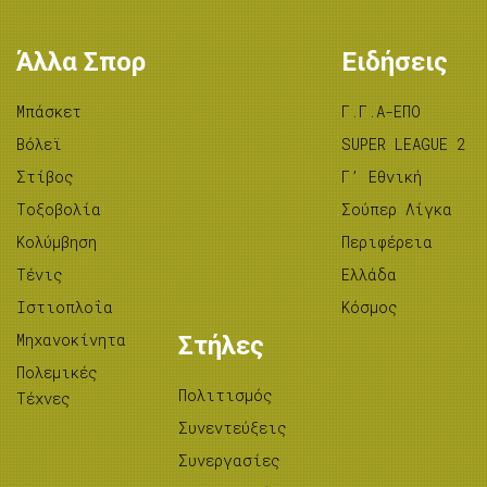
Άλλα Σπορ
Ειδήσεις
Μπάσκετ
Γ.Γ.Α-ΕΠΟ
Βόλεϊ
SUPER LEAGUE 2
Στίβος
Γ’ Εθνική
Tοξοβολία
Σούπερ Λίγκα
Κολύμβηση
Περιφέρεια
Τένις
Ελλάδα
Ιστιοπλοΐα
Κόσμος
Μηχανοκίνητα
Στήλες
Πολεμικές
Πολιτισμός
Τέχνες
Συνεντεύξεις
Συνεργασίες