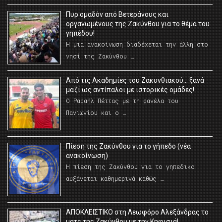
Πυρ ομαδόν από Βετεράνους και
οργανωμένους της Ζακύνθου για το θέμα του
γηπέδου!
Η μια ανακοίνωση διαδέχεται την άλλη στο
νησί της Ζακύνθου …
Από τις Ακαδημίες του Ζακυνθιακού… ξανά
μαζί ως αντίπαλοι με ιστορικές ομάδες!
Ο Ραφαήλ Πέττας με τη φανέλα του
Πανιωνίου και ο …
Πίεση της Ζακύνθου για το γήπεδο (νέα
ανακοίνωση)
Η πίεση της Ζακύνθου για το γηπεδικο
αυξάνεται καθημερινά καθώς …
AΠΟΚΛΕΙΣΤΙΚΟ στη Λεωφόρο Αλεξάνδρας το
ματς της Ζακύνθου με την Κηφισιά!