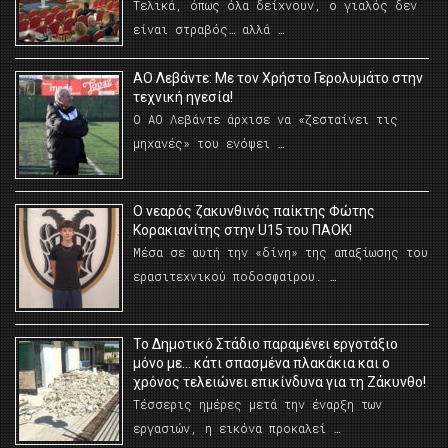
Τελικά, όπως όλα δείχνουν, ο γιαλός δεν
είναι στραβός… αλλά …
ΑΟ Λεβάντε: Με τον Χρήστο Γερολυμάτο στην
τεχνική ηγεσία!
Ο ΑΟ Λεβάντε άρχισε να «ζεσταίνει τις
μηχανές» του ενόψει …
O νεαρός ζακυνθινός παίκτης Φώτης
Κορακιανίτης στην U15 του ΠΑΟΚ!
Μέσα σε αυτή την «δίνη» της απαξίωσης του
ερασιτεχνικού ποδοσφαίρου. …
Το Δημοτικό Στάδιο παραμένει εργοτάξιο
μόνο με… κάτι σπασμένα πλακάκια και ο
χρόνος τελειώνει επικίνδυνα για τη Ζάκυνθο!
Τέσσερις ημέρες μετά την έναρξη των
εργασιών, η εικόνα προκαλεί …