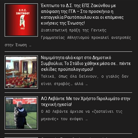
Έκπτωτο το Δ.Σ. της ΕΠΣ Ζακύνθου με
απόφαση της ΓΓΑ – Στο προσκήνιο η
καταγγελία Ραυτόπουλου και οι επόμενες
κινήσεις της Ένωσης!
Διαπιστωτική πράξη της Γενικής
Γραμματείας Αθλητισμού προκαλεί ανατροπές
στην Ένωση …
Νομιμότητα αλά καρτ στο Δημοτικό
Συμβούλιο; Το Στάδιο χάθηκε μέσα σε… πέντε
σελίδες προϋπολογισμού!
Τελικά, όπως όλα δείχνουν, ο γιαλός δεν
είναι στραβός… αλλά …
ΑΟ Λεβάντε: Με τον Χρήστο Γερολυμάτο στην
τεχνική ηγεσία!
Ο ΑΟ Λεβάντε άρχισε να «ζεσταίνει τις
μηχανές» του ενόψει …