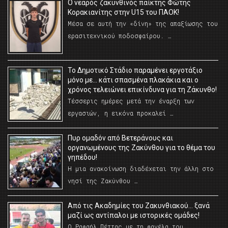
O νεαρός ζακυνθινός παίκτης Φώτης
Κορακιανίτης στην U15 του ΠΑΟΚ!
Μέσα σε αυτή την «δίνη» της απαξίωσης του
ερασιτεχνικού ποδοσφαίρου. …
Το Δημοτικό Στάδιο παραμένει εργοτάξιο
μόνο με… κάτι σπασμένα πλακάκια και ο
χρόνος τελειώνει επικίνδυνα για τη Ζάκυνθο!
Τέσσερις ημέρες μετά την έναρξη των
εργασιών, η εικόνα προκαλεί …
Πυρ ομαδόν από Βετεράνους και
οργανωμένους της Ζακύνθου για το θέμα του
γηπέδου!
Η μια ανακοίνωση διαδέχεται την άλλη στο
νησί της Ζακύνθου …
Από τις Ακαδημίες του Ζακυνθιακού… ξανά
μαζί ως αντίπαλοι με ιστορικές ομάδες!
Ο Ραφαήλ Πέττας με τη φανέλα του