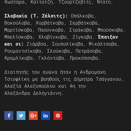
Κωστάρα, Καϊτατζή, Τζούρτζεβιτς, Ντάτη.
Σλοβακία (Τ. Ζέλσιτς):
Οπάλκοβα,
Βακούλοβα, Χορβάτχοβα, Σερβάτκοβα,
Μαρτίσκοβα, Παούνκοβα, Στράκοβα, Μπούσκοβα,
Μπελίσκοβα, Χλαβίνκοβα, Ζίγκοβα.
Έπαιξαν
και οι:
Ζιάρβοα, Σουπολίκοβα, Μιχάλτσοβα,
Ρουμαντσίκοβα, Σλούκοβα, Πετράσοβα,
Κραμλίκοβα, Γκλόντοβα, Προκόπσοβα.
Διαιτητής του αγώνα ήταν η Ανδρομάχη
Τσιοφλίκη με βοηθούς τις Δήμητρα Τσάγγανου,
Αλεξία Αλεξοπούλου και 4η την
Αλεξάνδρα Δεληγιάννη.