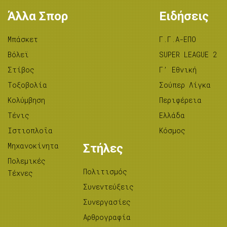
Άλλα Σπορ
Ειδήσεις
Μπάσκετ
Γ.Γ.Α-ΕΠΟ
Βόλεϊ
SUPER LEAGUE 2
Στίβος
Γ’ Εθνική
Tοξοβολία
Σούπερ Λίγκα
Κολύμβηση
Περιφέρεια
Τένις
Ελλάδα
Ιστιοπλοΐα
Κόσμος
Μηχανοκίνητα
Στήλες
Πολεμικές
Πολιτισμός
Τέχνες
Συνεντεύξεις
Συνεργασίες
Αρθρογραφία