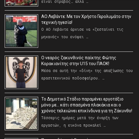
είναι στραβός… αλλά …
ΑΟ Λεβάντε: Με τον Χρήστο Γερολυμάτο στην
τεχνική ηγεσία!
Ο ΑΟ Λεβάντε άρχισε να «ζεσταίνει τις
μηχανές» του ενόψει …
O νεαρός ζακυνθινός παίκτης Φώτης
Κορακιανίτης στην U15 του ΠΑΟΚ!
Μέσα σε αυτή την «δίνη» της απαξίωσης του
ερασιτεχνικού ποδοσφαίρου. …
Το Δημοτικό Στάδιο παραμένει εργοτάξιο
μόνο με… κάτι σπασμένα πλακάκια και ο
χρόνος τελειώνει επικίνδυνα για τη Ζάκυνθο!
Τέσσερις ημέρες μετά την έναρξη των
εργασιών, η εικόνα προκαλεί …