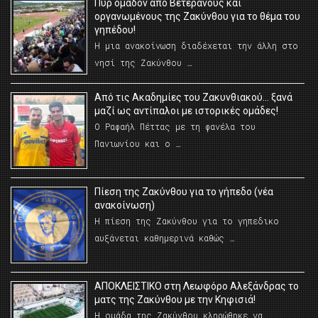
Πυρ ομαδόν από Βετεράνους και
οργανωμένους της Ζακύνθου για το θέμα του
γηπέδου!
Η μια ανακοίνωση διαδέχεται την άλλη στο
νησί της Ζακύνθου …
Από τις Ακαδημίες του Ζακυνθιακού… ξανά
μαζί ως αντίπαλοι με ιστορικές ομάδες!
Ο Ραφαήλ Πέττας με τη φανέλα του
Πανιωνίου και ο …
Πίεση της Ζακύνθου για το γήπεδο (νέα
ανακοίνωση)
Η πίεση της Ζακύνθου για το γηπεδικο
αυξάνεται καθημερινά καθώς …
AΠΟΚΛΕΙΣΤΙΚΟ στη Λεωφόρο Αλεξάνδρας το
ματς της Ζακύνθου με την Κηφισιά!
Η ομάδα της Ζακύνθου κληρώθηκε να