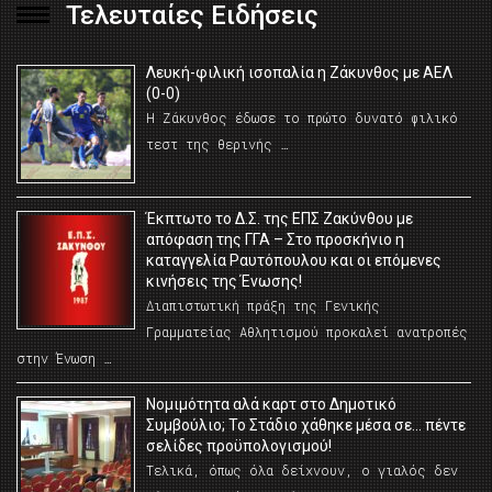
Τελευταίες Ειδήσεις
Λευκή-φιλική ισοπαλία η Ζάκυνθος με ΑΕΛ
(0-0)
Η Ζάκυνθος έδωσε το πρώτο δυνατό φιλικό
τεστ της θερινής …
Έκπτωτο το Δ.Σ. της ΕΠΣ Ζακύνθου με
απόφαση της ΓΓΑ – Στο προσκήνιο η
καταγγελία Ραυτόπουλου και οι επόμενες
κινήσεις της Ένωσης!
Διαπιστωτική πράξη της Γενικής
Γραμματείας Αθλητισμού προκαλεί ανατροπές
στην Ένωση …
Νομιμότητα αλά καρτ στο Δημοτικό
Συμβούλιο; Το Στάδιο χάθηκε μέσα σε… πέντε
σελίδες προϋπολογισμού!
Τελικά, όπως όλα δείχνουν, ο γιαλός δεν