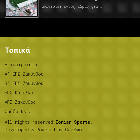
αγωνιστεί εντός έδρας για …
Τοπικά
Επικαιρότητα
A’ ΕΠΣ Ζακύνθου
B’ ΕΠΣ Ζακύνθου
ΕΠΣ Κύπελλο
ΑΠΣ Ζάκυνθος
Ομάδα Νέων
All rights reserved
Ionian Sports
.
Developed & Powered by
GeeSmo
.