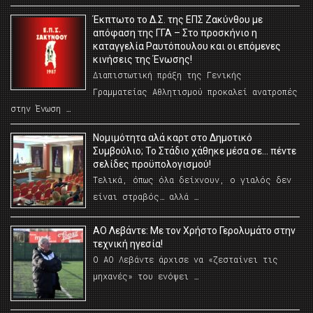
Έκπτωτο το Δ.Σ. της ΕΠΣ Ζακύνθου με
απόφαση της ΓΓΑ – Στο προσκήνιο η
καταγγελία Ραυτόπουλου και οι επόμενες
κινήσεις της Ένωσης!
Διαπιστωτική πράξη της Γενικής
Γραμματείας Αθλητισμού προκαλεί ανατροπές
στην Ένωση …
Νομιμότητα αλά καρτ στο Δημοτικό
Συμβούλιο; Το Στάδιο χάθηκε μέσα σε… πέντε
σελίδες προϋπολογισμού!
Τελικά, όπως όλα δείχνουν, ο γιαλός δεν
είναι στραβός… αλλά …
ΑΟ Λεβάντε: Με τον Χρήστο Γερολυμάτο στην
τεχνική ηγεσία!
Ο ΑΟ Λεβάντε άρχισε να «ζεσταίνει τις
μηχανές» του ενόψει …