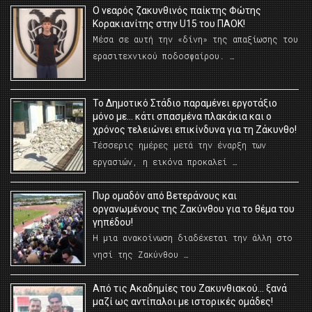
O νεαρός ζακυνθινός παίκτης Φώτης
Κορακιανίτης στην U15 του ΠΑΟΚ!
Μέσα σε αυτή την «δίνη» της απαξίωσης του
ερασιτεχνικού ποδοσφαίρου. …
Το Δημοτικό Στάδιο παραμένει εργοτάξιο
μόνο με… κάτι σπασμένα πλακάκια και ο
χρόνος τελειώνει επικίνδυνα για τη Ζάκυνθο!
Τέσσερις ημέρες μετά την έναρξη των
εργασιών, η εικόνα προκαλεί …
Πυρ ομαδόν από Βετεράνους και
οργανωμένους της Ζακύνθου για το θέμα του
γηπέδου!
Η μια ανακοίνωση διαδέχεται την άλλη στο
νησί της Ζακύνθου …
Από τις Ακαδημίες του Ζακυνθιακού… ξανά
μαζί ως αντίπαλοι με ιστορικές ομάδες!