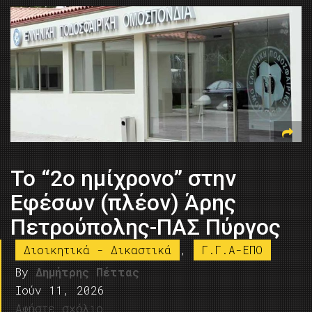
Το “2ο ημίχρονο” στην
Εφέσων (πλέον) Άρης
Πετρούπολης-ΠΑΣ Πύργος
Διοικητικά - Δικαστικά
,
Γ.Γ.Α-ΕΠΟ
By
Δημήτρης Πέττας
Ιούν 11, 2026
Αφήστε σχόλιο