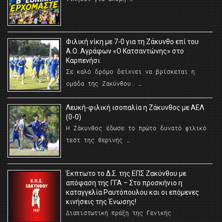
Φιλική νίκη με 7-0 για τη Ζάκυνθο επί του
Α.Ο. Αγράφων «Ο Κατσαντώνης» στο
Καρπενήσι
Σε καλό δρόμο δείχνει να βρίσκεται η
ομάδα της Ζακύνθου. …
Λευκή-φιλική ισοπαλία η Ζάκυνθος με ΑΕΛ
(0-0)
Η Ζάκυνθος έδωσε το πρώτο δυνατό φιλικό
τεστ της θερινής …
Έκπτωτο το Δ.Σ. της ΕΠΣ Ζακύνθου με
απόφαση της ΓΓΑ – Στο προσκήνιο η
καταγγελία Ραυτόπουλου και οι επόμενες
κινήσεις της Ένωσης!
Διαπιστωτική πράξη της Γενικής