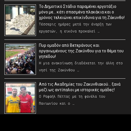
Το Δημοτικό Στάδιο παραμένει εργοτάξιο
μόνο με… κάτι σπασμένα πλακάκια και ο
χρόνος τελειώνει επικίνδυνα για τη Ζάκυνθο!
Τέσσερις ημέρες μετά την έναρξη των
εργασιών, η εικόνα προκαλεί …
Πυρ ομαδόν από Βετεράνους και
οργανωμένους της Ζακύνθου για το θέμα του
γηπέδου!
Η μια ανακοίνωση διαδέχεται την άλλη στο
νησί της Ζακύνθου …
Από τις Ακαδημίες του Ζακυνθιακού… ξανά
μαζί ως αντίπαλοι με ιστορικές ομάδες!
Ο Ραφαήλ Πέττας με τη φανέλα του
Πανιωνίου και ο …