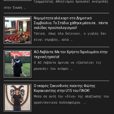
Γραμματείας Αθλητισμού προκαλεί ανατροπές
στην Ένωση …
Νομιμότητα αλά καρτ στο Δημοτικό
Συμβούλιο; Το Στάδιο χάθηκε μέσα σε… πέντε
σελίδες προϋπολογισμού!
Τελικά, όπως όλα δείχνουν, ο γιαλός δεν
είναι στραβός… αλλά …
ΑΟ Λεβάντε: Με τον Χρήστο Γερολυμάτο στην
τεχνική ηγεσία!
Ο ΑΟ Λεβάντε άρχισε να «ζεσταίνει τις
μηχανές» του ενόψει …
O νεαρός ζακυνθινός παίκτης Φώτης
Κορακιανίτης στην U15 του ΠΑΟΚ!
Μέσα σε αυτή την «δίνη» της απαξίωσης του
ερασιτεχνικού ποδοσφαίρου. …