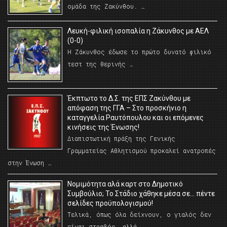
ομάδα της Ζακύνθου. …
Λευκή-φιλική ισοπαλία η Ζάκυνθος με ΑΕΛ
(0-0)
Η Ζάκυνθος έδωσε το πρώτο δυνατό φιλικό
τεστ της θερινής …
Έκπτωτο το Δ.Σ. της ΕΠΣ Ζακύνθου με
απόφαση της ΓΓΑ – Στο προσκήνιο η
καταγγελία Ραυτόπουλου και οι επόμενες
κινήσεις της Ένωσης!
Διαπιστωτική πράξη της Γενικής
Γραμματείας Αθλητισμού προκαλεί ανατροπές
στην Ένωση …
Νομιμότητα αλά καρτ στο Δημοτικό
Συμβούλιο; Το Στάδιο χάθηκε μέσα σε… πέντε
σελίδες προϋπολογισμού!
Τελικά, όπως όλα δείχνουν, ο γιαλός δεν
είναι στραβός… αλλά …