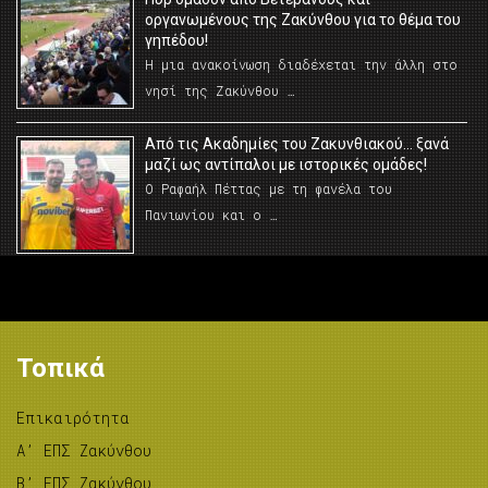
οργανωμένους της Ζακύνθου για το θέμα του
γηπέδου!
Η μια ανακοίνωση διαδέχεται την άλλη στο
νησί της Ζακύνθου …
Από τις Ακαδημίες του Ζακυνθιακού… ξανά
μαζί ως αντίπαλοι με ιστορικές ομάδες!
Ο Ραφαήλ Πέττας με τη φανέλα του
Πανιωνίου και ο …
Τοπικά
Επικαιρότητα
A’ ΕΠΣ Ζακύνθου
B’ ΕΠΣ Ζακύνθου