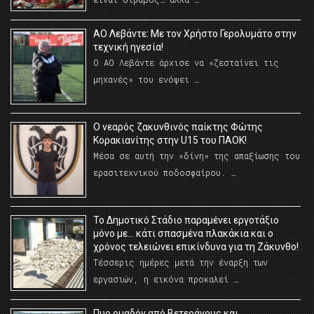
ΑΟ Λεβάντε: Με τον Χρήστο Γερολυμάτο στην
τεχνική ηγεσία!
Ο ΑΟ Λεβάντε άρχισε να «ζεσταίνει τις
μηχανές» του ενόψει …
O νεαρός ζακυνθινός παίκτης Φώτης
Κορακιανίτης στην U15 του ΠΑΟΚ!
Μέσα σε αυτή την «δίνη» της απαξίωσης του
ερασιτεχνικού ποδοσφαίρου. …
Το Δημοτικό Στάδιο παραμένει εργοτάξιο
μόνο με… κάτι σπασμένα πλακάκια και ο
χρόνος τελειώνει επικίνδυνα για τη Ζάκυνθο!
Τέσσερις ημέρες μετά την έναρξη των
εργασιών, η εικόνα προκαλεί …
Πυρ ομαδόν από Βετεράνους και