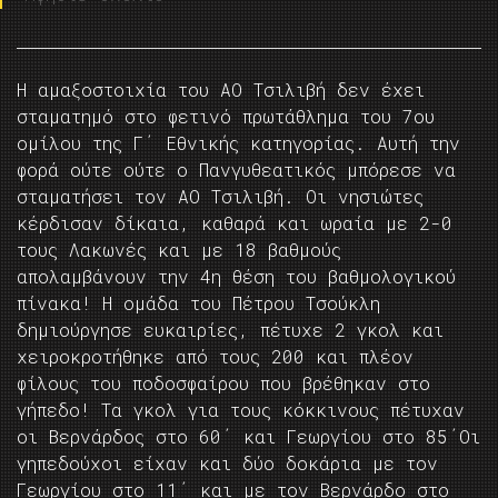
Η αμαξοστοιχία του ΑΟ Τσιλιβή δεν έχει
σταματημό στο φετινό πρωτάθλημα του 7ου
ομίλου της Γ΄ Εθνικής κατηγορίας. Αυτή την
φορά ούτε ούτε ο Πανγυθεατικός μπόρεσε να
σταματήσει τον ΑΟ Τσιλιβή. Οι νησιώτες
κέρδισαν δίκαια, καθαρά και ωραία με 2-0
τους Λακωνές και με 18 βαθμούς
απολαμβάνουν την 4η θέση του βαθμολογικού
πίνακα! Η ομάδα του Πέτρου Τσούκλη
δημιούργησε ευκαιρίες, πέτυχε 2 γκολ και
χειροκροτήθηκε από τους 200 και πλέον
φίλους του ποδοσφαίρου που βρέθηκαν στο
γήπεδο! Τα γκολ για τους κόκκινους πέτυχαν
οι Βερνάρδος στο 60΄ και Γεωργίου στο 85΄Οι
γηπεδούχοι είχαν και δύο δοκάρια με τον
Γεωργίου στο 11΄ και με τον Βερνάρδο στο