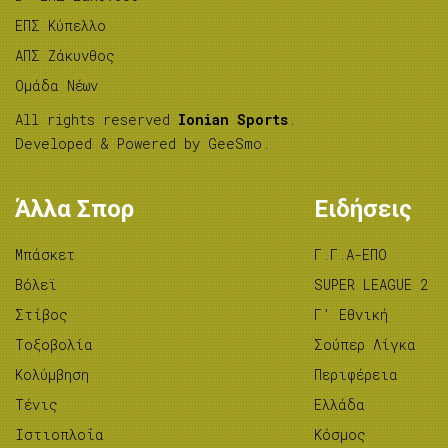
ΕΠΣ Κύπελλο
ΑΠΣ Ζάκυνθος
Ομάδα Νέων
All rights reserved
Ionian Sports
.
Developed & Powered by
GeeSmo
.
Άλλα Σπορ
Ειδήσεις
Μπάσκετ
Γ.Γ.Α-ΕΠΟ
Βόλεϊ
SUPER LEAGUE 2
Στίβος
Γ’ Εθνική
Tοξοβολία
Σούπερ Λίγκα
Κολύμβηση
Περιφέρεια
Τένις
Ελλάδα
Ιστιοπλοΐα
Κόσμος