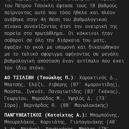
του Πέτρου Τσούκλη έφτασε τους 18 βαθμούς
παίρνοντας αυτό που τόσο ήθελε και πλέον
ανέβηκε στην 4η θέση του βαθμολογικού
πίνακα συνεχίζοντας έτσι την ονειρική της
πορεία στο πρωτάθλημα. Οι κόκκινοι ήταν
σοβαροί σε όλη την διάρκεια του ματς,
έψαξαν το γκολ με υπομονή και δικαιώθηκαν
με το τελικό σφύριγμα αφήνοντας σε μεγάλη
βαθμολογική απόσταση έναν αντίπαλο που έχει
τον ίδιο στόχο.
ΑΟ ΤΣΙΛΙΒΗ (Τσούκλης Π.)
: Χαρακτινός Δ.,
Μπατσής, Ελέζι, Λιβέρης (87′ Αμαραντίδης),
Μούστα, Ιγκνάτ, Παναγιωτίδης (83′ Γκέκας),
Γεωργίου, Μαρούδας Μ., Υψηλός Δ. (73′
Σόρα), Βερνάρδος Θ. (88′ Μανωλακάκης)
ΠΑΝΓΥΘΕΑΤΙΚΟΣ (Κατσίχτης Α.):
Μπαμπούνης,
Μπουρελάκος, Καρνιάτης, Γιαταγανάκης (40′
λ.τρ. Ντιόγο), Χρυσικάκος, Μπάλας (78′