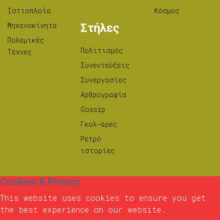
Ιστιοπλοΐα
Κόσμος
Μηχανοκίνητα
Στήλες
Πολεμικές
Πολιτισμός
Τέχνες
Συνεντεύξεις
Συνεργασίες
Αρθρογραφία
Gossip
Γκολ-αρες
Ρετρό
ιστορίες
Cookies & Privacy
This website uses cookies to ensure you get
the best experience on our website.