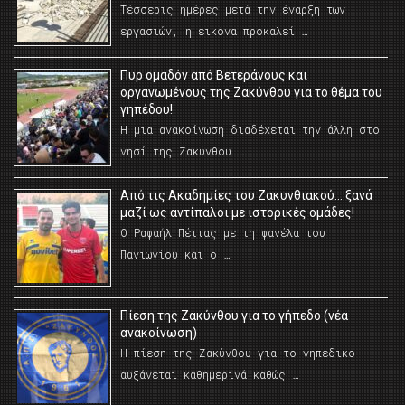
Τέσσερις ημέρες μετά την έναρξη των
εργασιών, η εικόνα προκαλεί …
Πυρ ομαδόν από Βετεράνους και
οργανωμένους της Ζακύνθου για το θέμα του
γηπέδου!
Η μια ανακοίνωση διαδέχεται την άλλη στο
νησί της Ζακύνθου …
Από τις Ακαδημίες του Ζακυνθιακού… ξανά
μαζί ως αντίπαλοι με ιστορικές ομάδες!
Ο Ραφαήλ Πέττας με τη φανέλα του
Πανιωνίου και ο …
Πίεση της Ζακύνθου για το γήπεδο (νέα
ανακοίνωση)
Η πίεση της Ζακύνθου για το γηπεδικο
αυξάνεται καθημερινά καθώς …