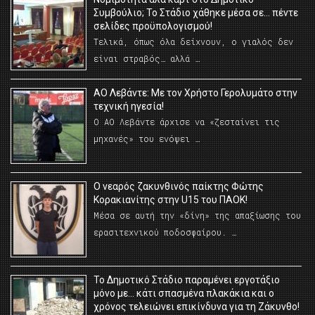
Συμβούλιο; Το Στάδιο χάθηκε μέσα σε… πέντε
σελίδες προϋπολογισμού!
Τελικά, όπως όλα δείχνουν, ο γιαλός δεν
είναι στραβός… αλλά …
ΑΟ Λεβάντε: Με τον Χρήστο Γερολυμάτο στην
τεχνική ηγεσία!
Ο ΑΟ Λεβάντε άρχισε να «ζεσταίνει τις
μηχανές» του ενόψει …
O νεαρός ζακυνθινός παίκτης Φώτης
Κορακιανίτης στην U15 του ΠΑΟΚ!
Μέσα σε αυτή την «δίνη» της απαξίωσης του
ερασιτεχνικού ποδοσφαίρου. …
Το Δημοτικό Στάδιο παραμένει εργοτάξιο
μόνο με… κάτι σπασμένα πλακάκια και ο
χρόνος τελειώνει επικίνδυνα για τη Ζάκυνθο!