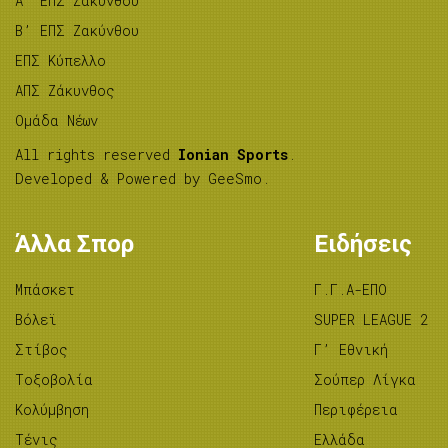
A’ ΕΠΣ Ζακύνθου
B’ ΕΠΣ Ζακύνθου
ΕΠΣ Κύπελλο
ΑΠΣ Ζάκυνθος
Ομάδα Νέων
All rights reserved
Ionian Sports
.
Developed & Powered by
GeeSmo
.
Άλλα Σπορ
Ειδήσεις
Μπάσκετ
Γ.Γ.Α-ΕΠΟ
Βόλεϊ
SUPER LEAGUE 2
Στίβος
Γ’ Εθνική
Tοξοβολία
Σούπερ Λίγκα
Κολύμβηση
Περιφέρεια
Τένις
Ελλάδα