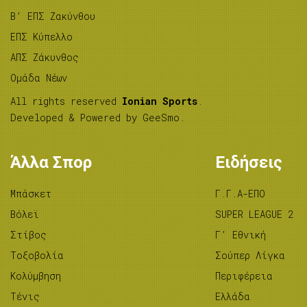
B’ ΕΠΣ Ζακύνθου
ΕΠΣ Κύπελλο
ΑΠΣ Ζάκυνθος
Ομάδα Νέων
All rights reserved
Ionian Sports
.
Developed & Powered by
GeeSmo
.
Άλλα Σπορ
Ειδήσεις
Μπάσκετ
Γ.Γ.Α-ΕΠΟ
Βόλεϊ
SUPER LEAGUE 2
Στίβος
Γ’ Εθνική
Tοξοβολία
Σούπερ Λίγκα
Κολύμβηση
Περιφέρεια
Τένις
Ελλάδα