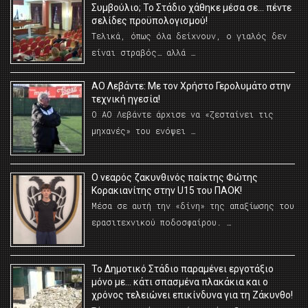
Συμβούλιο; Το Στάδιο χάθηκε μέσα σε… πέντε
σελίδες προϋπολογισμού!
Τελικά, όπως όλα δείχνουν, ο γιαλός δεν
είναι στραβός… αλλά …
ΑΟ Λεβάντε: Με τον Χρήστο Γερολυμάτο στην
τεχνική ηγεσία!
Ο ΑΟ Λεβάντε άρχισε να «ζεσταίνει τις
μηχανές» του ενόψει …
O νεαρός ζακυνθινός παίκτης Φώτης
Κορακιανίτης στην U15 του ΠΑΟΚ!
Μέσα σε αυτή την «δίνη» της απαξίωσης του
ερασιτεχνικού ποδοσφαίρου. …
Το Δημοτικό Στάδιο παραμένει εργοτάξιο
μόνο με… κάτι σπασμένα πλακάκια και ο
χρόνος τελειώνει επικίνδυνα για τη Ζάκυνθο!