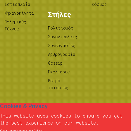
Ιστιοπλοΐα
Κόσμος
Μηχανοκίνητα
Στήλες
Πολεμικές
Πολιτισμός
Τέχνες
Συνεντεύξεις
Συνεργασίες
Αρθρογραφία
Gossip
Γκολ-αρες
Ρετρό
ιστορίες
Cookies & Privacy
This website uses cookies to ensure you get
the best experience on our website.