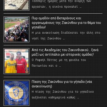
Τέσσερις ημέρες μετά την έναρξη των
εργασιών, η εικόνα προκαλεί …
Πυρ ομαδόν από Βετεράνους και
οργανωμένους της Ζακύνθου για το θέμα του
γηπέδου!
Η μια ανακοίνωση διαδέχεται την άλλη στο
νησί της Ζακύνθου …
Από τις Ακαδημίες του Ζακυνθιακού… ξανά
μαζί ως αντίπαλοι με ιστορικές ομάδες!
Ο Ραφαήλ Πέττας με τη φανέλα του
Πανιωνίου και ο …
Πίεση της Ζακύνθου για το γήπεδο (νέα
ανακοίνωση)
Η πίεση της Ζακύνθου για το γηπεδικο
αυξάνεται καθημερινά καθώς …