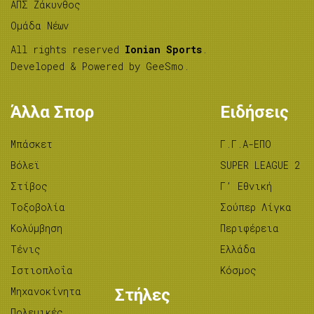
ΑΠΣ Ζάκυνθος
Ομάδα Νέων
All rights reserved
Ionian Sports
.
Developed & Powered by
GeeSmo
.
Άλλα Σπορ
Ειδήσεις
Μπάσκετ
Γ.Γ.Α-ΕΠΟ
Βόλεϊ
SUPER LEAGUE 2
Στίβος
Γ’ Εθνική
Tοξοβολία
Σούπερ Λίγκα
Κολύμβηση
Περιφέρεια
Τένις
Ελλάδα
Ιστιοπλοΐα
Κόσμος
Μηχανοκίνητα
Στήλες
Πολεμικές