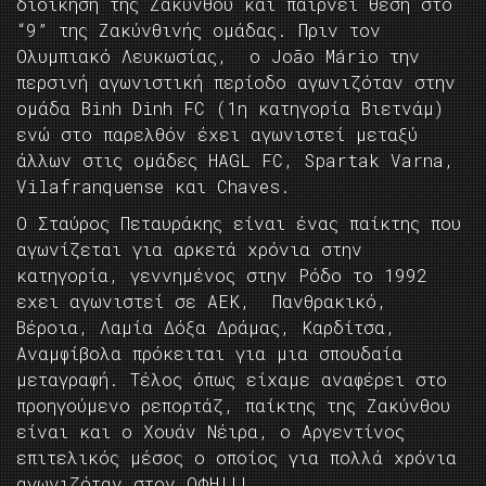
διοίκηση της Ζακύνθου και παίρνει θέση στο
“9” της Ζακύνθινής ομάδας. Πριν τον
Ολυμπιακό Λευκωσίας, ο João Mário την
περσινή αγωνιστική περίοδο αγωνιζόταν στην
ομάδα Binh Dinh FC (1η κατηγορία Βιετνάμ)
ενώ στο παρελθόν έχει αγωνιστεί μεταξύ
άλλων στις ομάδες HAGL FC, Spartak Varna,
Vilafranquense και Chaves.
Ο Σταύρος Πεταυράκης είναι ένας παίκτης που
αγωνίζεται για αρκετά χρόνια στην
κατηγορία, γεννημένος στην Ρόδο το 1992
εχει αγωνιστεί σε ΑΕΚ, Πανθρακικό,
Βέροια, Λαμία Δόξα Δράμας, Καρδίτσα,
Αναμφίβολα πρόκειται για μια σπουδαία
μεταγραφή. Τέλος όπως είχαμε αναφέρει στο
προηγούμενο ρεπορτάζ, παίκτης της Ζακύνθου
είναι και ο Χουάν Νέιρα, ο Αργεντίνος
επιτελικός μέσος ο οποίος για πολλά χρόνια
αγωνιζόταν στον ΟΦΗ!!!