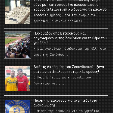
μόνο με… κάτι σπασμένα πλακάκια και ο
χρόνος τελειώνει επικίνδυνα για τη Ζάκυνθο!
Τέσσερις ημέρες μετά την έναρξη των
εργασιών, η εικόνα προκαλεί …
Πυρ ομαδόν από Βετεράνους και
οργανωμένους της Ζακύνθου για το θέμα του
γηπέδου!
Η μια ανακοίνωση διαδέχεται την άλλη στο
νησί της Ζακύνθου …
Από τις Ακαδημίες του Ζακυνθιακού… ξανά
μαζί ως αντίπαλοι με ιστορικές ομάδες!
Ο Ραφαήλ Πέττας με τη φανέλα του
Πανιωνίου και ο …
Πίεση της Ζακύνθου για το γήπεδο (νέα
ανακοίνωση)
Η πίεση της Ζακύνθου για το γηπεδικο