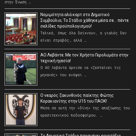
στην Ένωση …
Νομιμότητα αλά καρτ στο Δημοτικό
Συμβούλιο; Το Στάδιο χάθηκε μέσα σε… πέντε
σελίδες προϋπολογισμού!
Τελικά, όπως όλα δείχνουν, ο γιαλός δεν
είναι στραβός… αλλά …
ΑΟ Λεβάντε: Με τον Χρήστο Γερολυμάτο στην
τεχνική ηγεσία!
Ο ΑΟ Λεβάντε άρχισε να «ζεσταίνει τις
μηχανές» του ενόψει …
O νεαρός ζακυνθινός παίκτης Φώτης
Κορακιανίτης στην U15 του ΠΑΟΚ!
Μέσα σε αυτή την «δίνη» της απαξίωσης του
ερασιτεχνικού ποδοσφαίρου. …
Το Δημοτικό Στάδιο παραμένει εργοτάξιο