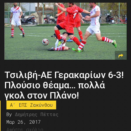
Τσιλιβή-ΑΕ Γερακαρίων 6-3!
Πλούσιο θέαμα… πολλά
γκολ στον Πλάνο!
A' ΕΠΣ Ζακύνθου
By
Δημήτρης Πέττας
Μαρ 26, 2017
Αφήστε σχόλιο