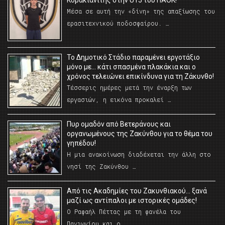
Μέσα σε αυτή την «δίνη» της απαξίωσης του
ερασιτεχνικού ποδοσφαίρου. …
Το Δημοτικό Στάδιο παραμένει εργοτάξιο
μόνο με… κάτι σπασμένα πλακάκια και ο
χρόνος τελειώνει επικίνδυνα για τη Ζάκυνθο!
Τέσσερις ημέρες μετά την έναρξη των
εργασιών, η εικόνα προκαλεί …
Πυρ ομαδόν από Βετεράνους και
οργανωμένους της Ζακύνθου για το θέμα του
γηπέδου!
Η μια ανακοίνωση διαδέχεται την άλλη στο
νησί της Ζακύνθου …
Από τις Ακαδημίες του Ζακυνθιακού… ξανά
μαζί ως αντίπαλοι με ιστορικές ομάδες!
Ο Ραφαήλ Πέττας με τη φανέλα του
Πανιωνίου και ο …