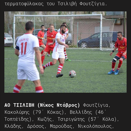
τερματοφύλακας του Τσιλιβή Φουτζίγια.
ΑΟ ΤΣΙΛΙΒΗ (Νίκος Ντόβρος)
Φουτζίγια,
Κακολύρης (79΄ Κόκας), Βελλίδης (46΄
Τοπτέϊδης), Κωζής, Τσιριγώτης (57΄ Κόλα),
Κλάδης, Δρόσος, Μαρούδας, Νικολόπουλος,