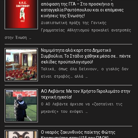
απόφαση της ΓΓΑ – Στο προσκήνιο η
καταγγελία Ραυτόπουλου και οι επόμενες
κινήσεις της Ένωσης!
Διαπιστωτική πράξη της Γενικής
Γραμματείας Αθλητισμού προκαλεί ανατροπές
στην Ένωση …
Νομιμότητα αλά καρτ στο Δημοτικό
Συμβούλιο; Το Στάδιο χάθηκε μέσα σε… πέντε
σελίδες προϋπολογισμού!
Τελικά, όπως όλα δείχνουν, ο γιαλός δεν
είναι στραβός… αλλά …
ΑΟ Λεβάντε: Με τον Χρήστο Γερολυμάτο στην
τεχνική ηγεσία!
Ο ΑΟ Λεβάντε άρχισε να «ζεσταίνει τις
μηχανές» του ενόψει …
O νεαρός ζακυνθινός παίκτης Φώτης
Κορακιανίτης στην U15 του ΠΑΟΚ!