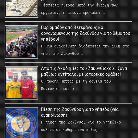
Τέσσερις ημέρες μετά την έναρξη των
εργασιών, η εικόνα προκαλεί …
Πυρ ομαδόν από Βετεράνους και
οργανωμένους της Ζακύνθου για το θέμα του
γηπέδου!
Η μια ανακοίνωση διαδέχεται την άλλη στο
νησί της Ζακύνθου …
Από τις Ακαδημίες του Ζακυνθιακού… ξανά
μαζί ως αντίπαλοι με ιστορικές ομάδες!
Ο Ραφαήλ Πέττας με τη φανέλα του
Πανιωνίου και ο …
Πίεση της Ζακύνθου για το γήπεδο (νέα
ανακοίνωση)
Η πίεση της Ζακύνθου για το γηπεδικο
αυξάνεται καθημερινά καθώς …