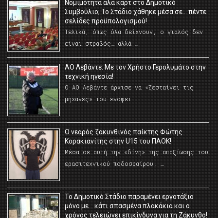
Νομιμότητα αλά καρτ στο Δημοτικό
Συμβούλιο; Το Στάδιο χάθηκε μέσα σε… πέντε
σελίδες προϋπολογισμού!
Τελικά, όπως όλα δείχνουν, ο γιαλός δεν
είναι στραβός… αλλά …
ΑΟ Λεβάντε: Με τον Χρήστο Γερολυμάτο στην
τεχνική ηγεσία!
Ο ΑΟ Λεβάντε άρχισε να «ζεσταίνει τις
μηχανές» του ενόψει …
O νεαρός ζακυνθινός παίκτης Φώτης
Κορακιανίτης στην U15 του ΠΑΟΚ!
Μέσα σε αυτή την «δίνη» της απαξίωσης του
ερασιτεχνικού ποδοσφαίρου. …
Το Δημοτικό Στάδιο παραμένει εργοτάξιο
μόνο με… κάτι σπασμένα πλακάκια και ο
χρόνος τελειώνει επικίνδυνα για τη Ζάκυνθο!