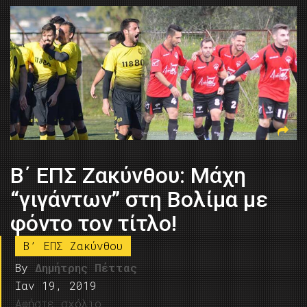
Β΄ ΕΠΣ Ζακύνθου: Μάχη
“γιγάντων” στη Βολίμα με
φόντο τον τίτλο!
B’ ΕΠΣ Ζακύνθου
By
Δημήτρης Πέττας
Ιαν 19, 2019
Αφήστε σχόλιο