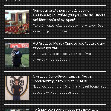
στην Ένωση …
Νομιμότητα αλά καρτ στο Δημοτικό
Συμβούλιο; Το Στάδιο χάθηκε μέσα σε… πέντε
σελίδες προϋπολογισμού!
Τελικά, όπως όλα δείχνουν, ο γιαλός δεν
είναι στραβός… αλλά …
ΑΟ Λεβάντε: Με τον Χρήστο Γερολυμάτο στην
τεχνική ηγεσία!
Ο ΑΟ Λεβάντε άρχισε να «ζεσταίνει τις
μηχανές» του ενόψει …
O νεαρός ζακυνθινός παίκτης Φώτης
Κορακιανίτης στην U15 του ΠΑΟΚ!
Μέσα σε αυτή την «δίνη» της απαξίωσης του
ερασιτεχνικού ποδοσφαίρου. …
Το Δημοτικό Στάδιο παραμένει εργοτάξιο