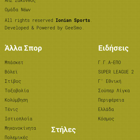
ΑΠΣ Ζάκυνθος
Ομάδα Νέων
All rights reserved
Ionian Sports
.
Developed & Powered by
GeeSmo
.
Άλλα Σπορ
Ειδήσεις
Μπάσκετ
Γ.Γ.Α-ΕΠΟ
Βόλεϊ
SUPER LEAGUE 2
Στίβος
Γ’ Εθνική
Tοξοβολία
Σούπερ Λίγκα
Κολύμβηση
Περιφέρεια
Τένις
Ελλάδα
Ιστιοπλοΐα
Κόσμος
Μηχανοκίνητα
Στήλες
Πολεμικές