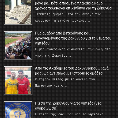
μόνο με… κάτι σπασμένα πλακάκια και ο
χρόνος τελειώνει επικίνδυνα για τη Ζάκυνθο!
Τέσσερις ημέρες μετά την έναρξη των
εργασιών, η εικόνα προκαλεί …
Πυρ ομαδόν από Βετεράνους και
οργανωμένους της Ζακύνθου για το θέμα του
γηπέδου!
Η μια ανακοίνωση διαδέχεται την άλλη στο
νησί της Ζακύνθου …
Από τις Ακαδημίες του Ζακυνθιακού… ξανά
μαζί ως αντίπαλοι με ιστορικές ομάδες!
Ο Ραφαήλ Πέττας με τη φανέλα του
Πανιωνίου και ο …
Πίεση της Ζακύνθου για το γήπεδο (νέα
ανακοίνωση)
Η πίεση της Ζακύνθου για το γηπεδικο