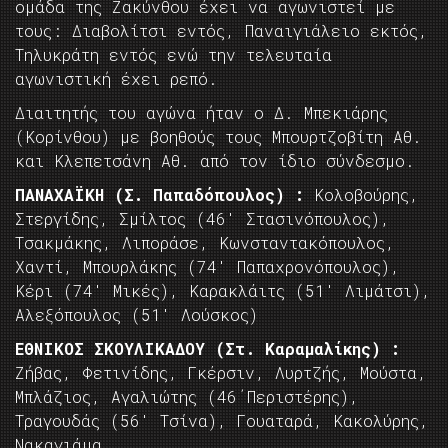
ομάδα της Ζακύνθου έχει να αγωνιστεί με
τους: Διαβολίτσι εντός, Παναιγιάλειο εκτός,
Τηλυκράτη εντός ενώ την τελευταία
αγωνιστική έχει ρεπό.
Διαιτητής του αγώνα ήταν ο Δ. Μπεκιάρης
(Κορίνθου) με βοηθούς τους Μπουρτζοβίτη Αθ.
και Κλεπετσάνη Αθ. από τον ίδιο σύνδεσμο.
ΠΑΝΑΧΑΪΚΗ (Σ. Παπαδόπουλος) :
Κολοβούρης,
Στεργίδης, Σμίλτος (46′ Στασινόπουλος),
Τσακμάκης, Λιποράσε, Κωνσταντακόπουλος,
Χαντί, Μπουρλάκης (74′ Παπαχρονόπουλος),
Κέρι (74′ Μικές), Καρακλάιτς (51′ Λιμάτσι),
Αλεξόπουλος (51′ Λούσκος)
ΕΘΝΙΚΟΣ ΣΚΟΥΛΙΚΑΔΟΥ (Στ. Καραμαλίκης) :
Ζήβας, Φετινίδης, Γκέρσιν, Λυρτζής, Μούστα,
Μπλάζιος, Αγαλιώτης (46΄Περιστέρης),
Τραγουδάς (56′ Τσίνα), Γουαταρά, Κακολύρης,
Νακαγιάμα