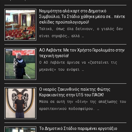
Νομιμότητα αλά καρτ στο Δημοτικό
Συμβούλιο; Το Στάδιο χάθηκε μέσα σε… πέντε
σελίδες προϋπολογισμού!
Τελικά, όπως όλα δείχνουν, ο γιαλός δεν
είναι στραβός… αλλά …
ΑΟ Λεβάντε: Με τον Χρήστο Γερολυμάτο στην
τεχνική ηγεσία!
Ο ΑΟ Λεβάντε άρχισε να «ζεσταίνει τις
μηχανές» του ενόψει …
O νεαρός ζακυνθινός παίκτης Φώτης
Κορακιανίτης στην U15 του ΠΑΟΚ!
Μέσα σε αυτή την «δίνη» της απαξίωσης του
ερασιτεχνικού ποδοσφαίρου. …
Το Δημοτικό Στάδιο παραμένει εργοτάξιο