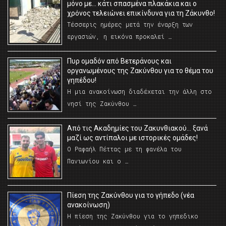
μόνο με… κάτι σπασμένα πλακάκια και ο
χρόνος τελειώνει επικίνδυνα για τη Ζάκυνθο!
Τέσσερις ημέρες μετά την έναρξη των
εργασιών, η εικόνα προκαλεί …
Πυρ ομαδόν από Βετεράνους και
οργανωμένους της Ζακύνθου για το θέμα του
γηπέδου!
Η μια ανακοίνωση διαδέχεται την άλλη στο
νησί της Ζακύνθου …
Από τις Ακαδημίες του Ζακυνθιακού… ξανά
μαζί ως αντίπαλοι με ιστορικές ομάδες!
Ο Ραφαήλ Πέττας με τη φανέλα του
Πανιωνίου και ο …
Πίεση της Ζακύνθου για το γήπεδο (νέα
ανακοίνωση)
Η πίεση της Ζακύνθου για το γηπεδικο