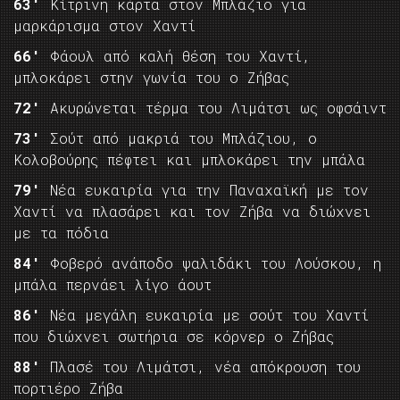
63′
Κίτρινη κάρτα στον Μπλάζιο για
μαρκάρισμα στον Χαντί
66′
Φάουλ από καλή θέση του Χαντί,
μπλοκάρει στην γωνία του ο Ζήβας
72′
Ακυρώνεται τέρμα του Λιμάτσι ως οφσάιντ
73′
Σούτ από μακριά του Μπλάζιου, ο
Κολοβούρης πέφτει και μπλοκάρει την μπάλα
79′
Νέα ευκαιρία για την Παναχαϊκή με τον
Χαντί να πλασάρει και τον Ζήβα να διώχνει
με τα πόδια
84′
Φοβερό ανάποδο ψαλιδάκι του Λούσκου, η
μπάλα περνάει λίγο άουτ
86′
Νέα μεγάλη ευκαιρία με σούτ του Χαντί
που διώχνει σωτήρια σε κόρνερ ο Ζήβας
88′
Πλασέ του Λιμάτσι, νέα απόκρουση του
πορτιέρο Ζήβα