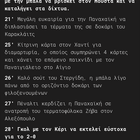
με την μπάλα να βρίσκει στον Μούστα και να
καταλήγει στα δίχτυα.
21′
Μεγάλη ευκαιρία για την Παναχαϊκή να
διπλασιάσει τα τέρματα της σε δοκάρι του
Καρακλάιτς
25′
Κίτρινη κάρτα στον Χαντί για
διαμαρτυρία, ο οποίος συμπηρώνει 4 κάρτες
και χάνει το επόμενο παιχνίδι με τον
Παναιγιάλειο στο Αίγιο
26′
Καλό σούτ του Στεργίδη, η μπάλα λίγο
πάνω από το οριζόντιο δοκάρι των
φιλοξενουμένων
27′
Πέναλτι κερδίζει η Παναχαϊκή σε
ανατροπή του τερματοφύλακα Ζήβα στον
Αλεξόπουλο
28′ Γκολ με τον Κέρι να εκτελεί εύστοχα
για το 2-0