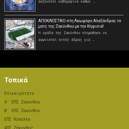
αυξάνεται καθημερινά καθώς …
AΠΟΚΛΕΙΣΤΙΚΟ στη Λεωφόρο Αλεξάνδρας το
ματς της Ζακύνθου με την Κηφισιά!
Η ομάδα της Ζακύνθου κληρώθηκε να
αγωνιστεί εντός έδρας για …
Τοπικά
Επικαιρότητα
A’ ΕΠΣ Ζακύνθου
B’ ΕΠΣ Ζακύνθου
ΕΠΣ Κύπελλο
ΑΠΣ Ζάκυνθος