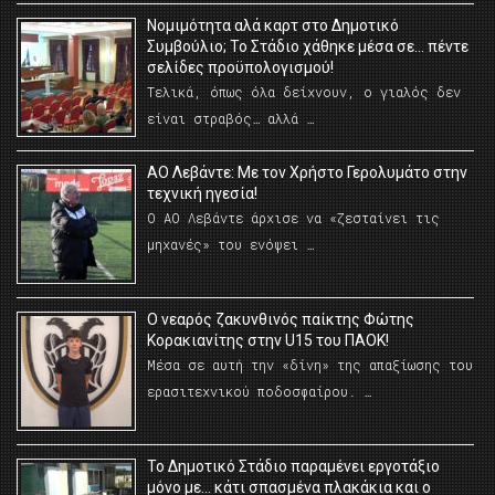
Νομιμότητα αλά καρτ στο Δημοτικό
Συμβούλιο; Το Στάδιο χάθηκε μέσα σε… πέντε
σελίδες προϋπολογισμού!
Τελικά, όπως όλα δείχνουν, ο γιαλός δεν
είναι στραβός… αλλά …
ΑΟ Λεβάντε: Με τον Χρήστο Γερολυμάτο στην
τεχνική ηγεσία!
Ο ΑΟ Λεβάντε άρχισε να «ζεσταίνει τις
μηχανές» του ενόψει …
O νεαρός ζακυνθινός παίκτης Φώτης
Κορακιανίτης στην U15 του ΠΑΟΚ!
Μέσα σε αυτή την «δίνη» της απαξίωσης του
ερασιτεχνικού ποδοσφαίρου. …
Το Δημοτικό Στάδιο παραμένει εργοτάξιο
μόνο με… κάτι σπασμένα πλακάκια και ο