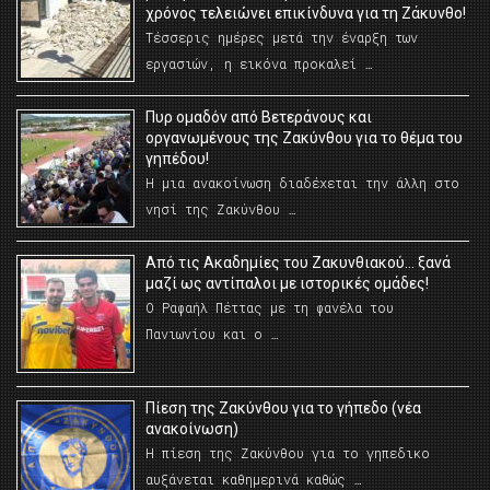
χρόνος τελειώνει επικίνδυνα για τη Ζάκυνθο!
Τέσσερις ημέρες μετά την έναρξη των
εργασιών, η εικόνα προκαλεί …
Πυρ ομαδόν από Βετεράνους και
οργανωμένους της Ζακύνθου για το θέμα του
γηπέδου!
Η μια ανακοίνωση διαδέχεται την άλλη στο
νησί της Ζακύνθου …
Από τις Ακαδημίες του Ζακυνθιακού… ξανά
μαζί ως αντίπαλοι με ιστορικές ομάδες!
Ο Ραφαήλ Πέττας με τη φανέλα του
Πανιωνίου και ο …
Πίεση της Ζακύνθου για το γήπεδο (νέα
ανακοίνωση)
Η πίεση της Ζακύνθου για το γηπεδικο
αυξάνεται καθημερινά καθώς …