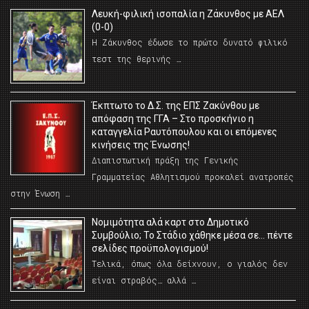
Λευκή-φιλική ισοπαλία η Ζάκυνθος με ΑΕΛ
(0-0)
Η Ζάκυνθος έδωσε το πρώτο δυνατό φιλικό
τεστ της θερινής …
Έκπτωτο το Δ.Σ. της ΕΠΣ Ζακύνθου με
απόφαση της ΓΓΑ – Στο προσκήνιο η
καταγγελία Ραυτόπουλου και οι επόμενες
κινήσεις της Ένωσης!
Διαπιστωτική πράξη της Γενικής
Γραμματείας Αθλητισμού προκαλεί ανατροπές
στην Ένωση …
Νομιμότητα αλά καρτ στο Δημοτικό
Συμβούλιο; Το Στάδιο χάθηκε μέσα σε… πέντε
σελίδες προϋπολογισμού!
Τελικά, όπως όλα δείχνουν, ο γιαλός δεν
είναι στραβός… αλλά …