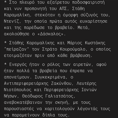
* Στο πλευρό του εξαίρετου ποδοσφαιριστή
και νυν προπονητή του ΑΠΣ, Στάθη
Καραμαλίκη, στεκόταν η όμορφη σύζυγός του,
Ντενίζ, την οποία πρώτα αυτός ευχαρίστησε
και της παρέδωσε το βραβείο. Μετά,
ακολούθησε ο «Δάσκαλος».
* Στάθης Καραμαλίκης και Μάριος Κωστάκης
“πείραζαν” τον Στράτο Κουρούμαλο, ο οποίος
ετοιμαζόταν πριν από κάθε βράβευση.
* Ενεργός ήταν ο ρόλος των αιρετών, αφού
ήταν πολλά τα βραβεία που έπρεπε να
απονείμουν. Συγκεκριμένα, ο
Αντιπεριφερειάρχης Ζακύνθου, Λευτέρης
Νιοτόπουλος και Περιφερειάρχης Ιονιών
Νήσων, Θεόδωρος Γαλιατσάτος,
ανεβοκατέβαιναν την σκηνή, με τους
παρουσιαστές να χαριτολογούν λέγοντάς τους
να παραμείνουν δίπλα τους.