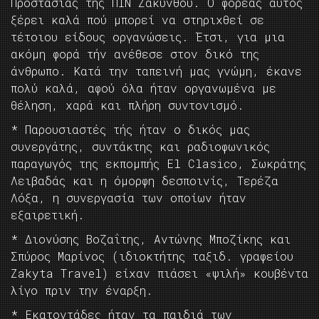
Προστασίας της ΠΙΝ Ζακύνθου. Ο φορέας αυτός
ξέρει καλά πού μπορεί να στηριχθεί σε
τέτοιου είδους οργανώσεις. Έτσι, για μια
ακόμη φορά τήν ανέθεσε στον δικό της
άνθρωπο. Κατά την ταπεινή μας γνώμη, έκανε
πολύ καλά, αφού όλα ήταν οργανωμένα με
θέληση, χαρά και πλήρη συντονισμό.
* Παρουσιαστές τής ήταν ο δικός μας
συνεργάτης, συντάκτης και ραδιοφωνικός
παραγωγός της εκπομπής El Clasico, Σωκράτης
Λειβαδάς και η όμορφη δεσποινίς, Τερέζα
Λόξα, η συνεργασία των οποίων ήταν
εξαιρετική.
* Διονύσης Βοζαΐτης, Αντώνης Μποζίκης και
Σπύρος Μαρίνος (ιδιοκτήτης ταξιδ. γραφείου
Zakyta Travel) είχαν πιάσει «ψιλή» κουβέντα
λίγο πριν την έναρξη.
* Εκατοντάδες ήταν τα παιδιά των