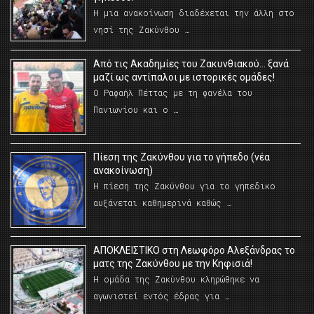
Η μια ανακοίνωση διαδέχεται την άλλη στο
νησί της Ζακύνθου …
Από τις Ακαδημίες του Ζακυνθιακού… ξανά
μαζί ως αντίπαλοι με ιστορικές ομάδες!
Ο Ραφαήλ Πέττας με τη φανέλα του
Πανιωνίου και ο …
Πίεση της Ζακύνθου για το γήπεδο (νέα
ανακοίνωση)
Η πίεση της Ζακύνθου για το γηπεδικο
αυξάνεται καθημερινά καθώς …
AΠΟΚΛΕΙΣΤΙΚΟ στη Λεωφόρο Αλεξάνδρας το
ματς της Ζακύνθου με την Κηφισιά!
Η ομάδα της Ζακύνθου κληρώθηκε να
αγωνιστεί εντός έδρας για …