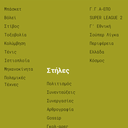
Μπάσκετ
Γ.Γ.Α-ΕΠΟ
Βόλεϊ
SUPER LEAGUE 2
Στίβος
Γ’ Εθνική
Tοξοβολία
Σούπερ Λίγκα
Κολύμβηση
Περιφέρεια
Τένις
Ελλάδα
Ιστιοπλοΐα
Κόσμος
Μηχανοκίνητα
Στήλες
Πολεμικές
Πολιτισμός
Τέχνες
Συνεντεύξεις
Συνεργασίες
Αρθρογραφία
Gossip
Γκολ-αρες