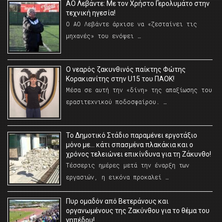
ΑΟ Λεβάντε: Με τον Χρήστο Γερολυμάτο στην
τεχνική ηγεσία!
Ο ΑΟ Λεβάντε άρχισε να «ζεσταίνει τις
μηχανές» του ενόψει …
O νεαρός ζακυνθινός παίκτης Φώτης
Κορακιανίτης στην U15 του ΠΑΟΚ!
Μέσα σε αυτή την «δίνη» της απαξίωσης του
ερασιτεχνικού ποδοσφαίρου. …
Το Δημοτικό Στάδιο παραμένει εργοτάξιο
μόνο με… κάτι σπασμένα πλακάκια και ο
χρόνος τελειώνει επικίνδυνα για τη Ζάκυνθο!
Τέσσερις ημέρες μετά την έναρξη των
εργασιών, η εικόνα προκαλεί …
Πυρ ομαδόν από Βετεράνους και
οργανωμένους της Ζακύνθου για το θέμα του
γηπέδου!