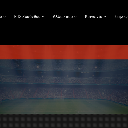
ο
ΕΠΣ Ζακύνθου
Άλλα Σπορ
Κοινωνία
Στήλες