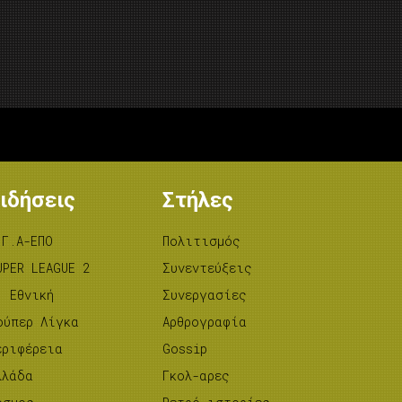
ιδήσεις
Στήλες
.Γ.Α-ΕΠΟ
Πολιτισμός
UPER LEAGUE 2
Συνεντεύξεις
’ Εθνική
Συνεργασίες
ούπερ Λίγκα
Αρθρογραφία
εριφέρεια
Gossip
λλάδα
Γκολ-αρες