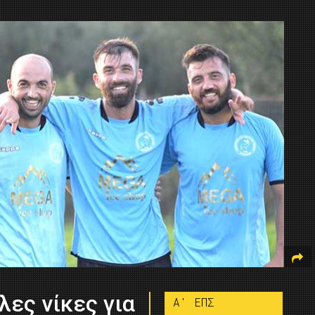
λες νίκες για
A' ΕΠΣ