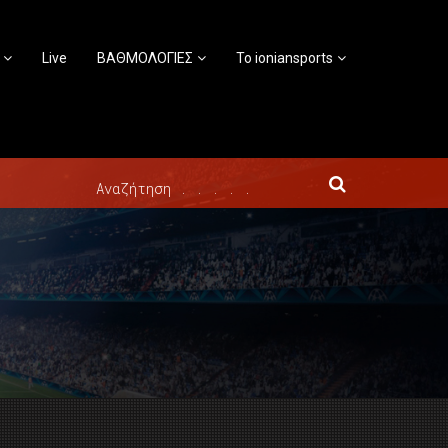
Live
ΒΑΘΜΟΛΟΓΙΕΣ
Το ioniansports