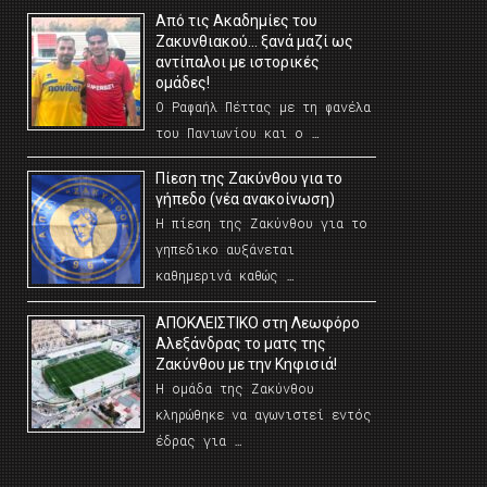
Από τις Ακαδημίες του
Ζακυνθιακού… ξανά μαζί ως
αντίπαλοι με ιστορικές
ομάδες!
Ο Ραφαήλ Πέττας με τη φανέλα
του Πανιωνίου και ο …
Πίεση της Ζακύνθου για το
γήπεδο (νέα ανακοίνωση)
Η πίεση της Ζακύνθου για το
γηπεδικο αυξάνεται
καθημερινά καθώς …
AΠΟΚΛΕΙΣΤΙΚΟ στη Λεωφόρο
Αλεξάνδρας το ματς της
Ζακύνθου με την Κηφισιά!
Η ομάδα της Ζακύνθου
κληρώθηκε να αγωνιστεί εντός
έδρας για …