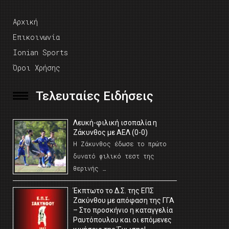
Αρχική
Επικοινωνία
Ionian Sports
Όροι Χρήσης
Τελευταίες Ειδήσεις
Λευκή-φιλική ισοπαλία η
Ζάκυνθος με ΑΕΛ (0-0)
Η Ζάκυνθος έδωσε το πρώτο
δυνατό φιλικό τεστ της
θερινής …
Έκπτωτο το Δ.Σ. της ΕΠΣ
Ζακύνθου με απόφαση της ΓΓΑ
– Στο προσκήνιο η καταγγελία
Ραυτόπουλου και οι επόμενες