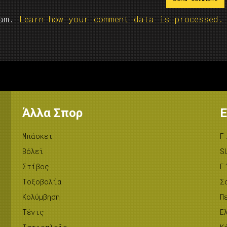
pam.
Learn how your comment data is processed.
Άλλα Σπορ
Ε
Μπάσκετ
Γ
Βόλεϊ
S
Στίβος
Γ
Tοξοβολία
Σ
Κολύμβηση
Π
Τένις
Ε