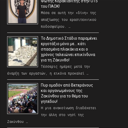
Φώτης Κορακιανίτης στην U15
του ΠΑΟΚ!
Μέσα σε αυτή την «δίνη» της
απαξίωσης του ερασιτεχνικού
ποδοσφαίρου. …
Το Δημοτικό Στάδιο παραμένει
εργοτάξιο μόνο με… κάτι
σπασμένα πλακάκια και ο
χρόνος τελειώνει επικίνδυνα
για τη Ζάκυνθο!
Τέσσερις ημέρες μετά την
έναρξη των εργασιών, η εικόνα προκαλεί …
Πυρ ομαδόν από Βετεράνους
και οργανωμένους της
Ζακύνθου για το θέμα του
γηπέδου!
Η μια ανακοίνωση διαδέχεται
την άλλη στο νησί της
Ζακύνθου …