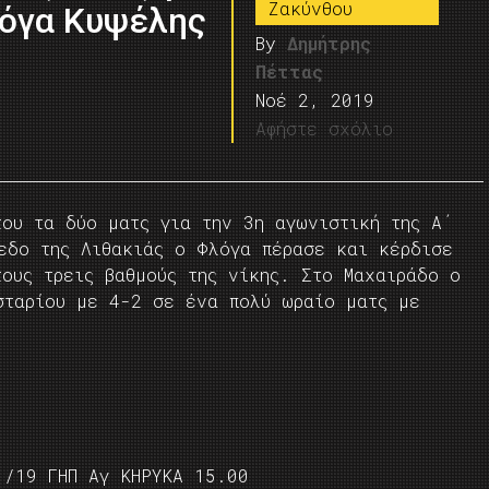
Ζακύνθου
λόγα Κυψέλης
By
Δημήτρης
Πέττας
Νοέ 2, 2019
Αφήστε σχόλιο
του τα δύο ματς για την 3η αγωνιστική της Α΄
πεδο της Λιθακιάς ο Φλόγα πέρασε και κέρδισε
ους τρεις βαθμούς της νίκης. Στο Μαχαιράδο ο
σταρίου με 4-2 σε ένα πολύ ωραίο ματς με
/19 ΓΗΠ Αγ ΚΗΡΥΚΑ 15.00