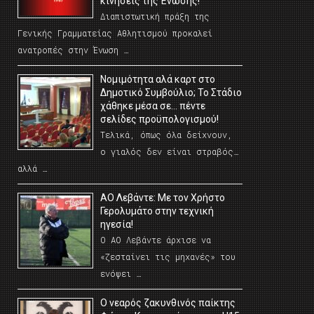
κινήσεις της Ένωσης!
Διαπιστωτική πράξη της
Γενικής Γραμματείας Αθλητισμού προκαλεί
ανατροπές στην Ένωση …
Νομιμότητα αλά καρτ στο
Δημοτικό Συμβούλιο; Το Στάδιο
χάθηκε μέσα σε… πέντε
σελίδες προϋπολογισμού!
Τελικά, όπως όλα δείχνουν,
ο γιαλός δεν είναι στραβός…
αλλά …
ΑΟ Λεβάντε: Με τον Χρήστο
Γερολυμάτο στην τεχνική
ηγεσία!
Ο ΑΟ Λεβάντε άρχισε να
«ζεσταίνει τις μηχανές» του
ενόψει …
O νεαρός ζακυνθινός παίκτης