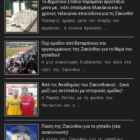
Το Δημοτικό Στάδιο παραμένει εργοτάξιο
μόνο με… κάτι σπασμένα πλακάκια και ο
χρόνος τελειώνει επικίνδυνα για τη Ζάκυνθο!
Τέσσερις ημέρες μετά την έναρξη των
εργασιών, η εικόνα προκαλεί …
Πυρ ομαδόν από Βετεράνους και
οργανωμένους της Ζακύνθου για το θέμα του
γηπέδου!
Η μια ανακοίνωση διαδέχεται την άλλη στο
νησί της Ζακύνθου …
Από τις Ακαδημίες του Ζακυνθιακού… ξανά
μαζί ως αντίπαλοι με ιστορικές ομάδες!
Ο Ραφαήλ Πέττας με τη φανέλα του
Πανιωνίου και ο …
Πίεση της Ζακύνθου για το γήπεδο (νέα
ανακοίνωση)
Η πίεση της Ζακύνθου για το γηπεδικο