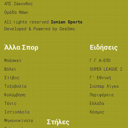
ΑΠΣ Ζάκυνθος
Ομάδα Νέων
All rights reserved
Ionian Sports
.
Developed & Powered by
GeeSmo
.
Άλλα Σπορ
Ειδήσεις
Μπάσκετ
Γ.Γ.Α-ΕΠΟ
Βόλεϊ
SUPER LEAGUE 2
Στίβος
Γ’ Εθνική
Tοξοβολία
Σούπερ Λίγκα
Κολύμβηση
Περιφέρεια
Τένις
Ελλάδα
Ιστιοπλοΐα
Κόσμος
Μηχανοκίνητα
Στήλες