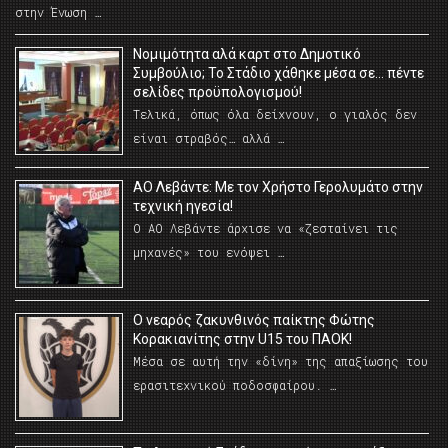
στην Ένωση …
Νομιμότητα αλά καρτ στο Δημοτικό
Συμβούλιο; Το Στάδιο χάθηκε μέσα σε… πέντε
σελίδες προϋπολογισμού!
Τελικά, όπως όλα δείχνουν, ο γιαλός δεν
είναι στραβός… αλλά …
ΑΟ Λεβάντε: Με τον Χρήστο Γερολυμάτο στην
τεχνική ηγεσία!
Ο ΑΟ Λεβάντε άρχισε να «ζεσταίνει τις
μηχανές» του ενόψει …
O νεαρός ζακυνθινός παίκτης Φώτης
Κορακιανίτης στην U15 του ΠΑΟΚ!
Μέσα σε αυτή την «δίνη» της απαξίωσης του
ερασιτεχνικού ποδοσφαίρου. …