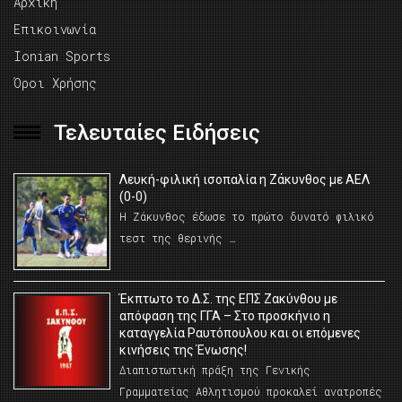
Αρχική
Επικοινωνία
Ionian Sports
Όροι Χρήσης
Τελευταίες Ειδήσεις
Λευκή-φιλική ισοπαλία η Ζάκυνθος με ΑΕΛ
(0-0)
Η Ζάκυνθος έδωσε το πρώτο δυνατό φιλικό
τεστ της θερινής …
Έκπτωτο το Δ.Σ. της ΕΠΣ Ζακύνθου με
απόφαση της ΓΓΑ – Στο προσκήνιο η
καταγγελία Ραυτόπουλου και οι επόμενες
κινήσεις της Ένωσης!
Διαπιστωτική πράξη της Γενικής
Γραμματείας Αθλητισμού προκαλεί ανατροπές