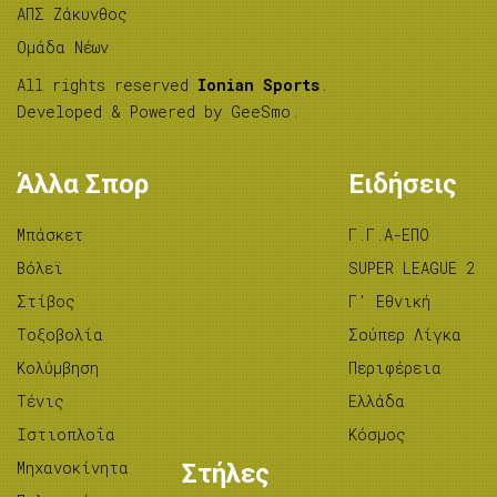
ΑΠΣ Ζάκυνθος
Ομάδα Νέων
All rights reserved
Ionian Sports
.
Developed & Powered by
GeeSmo
.
Άλλα Σπορ
Ειδήσεις
Μπάσκετ
Γ.Γ.Α-ΕΠΟ
Βόλεϊ
SUPER LEAGUE 2
Στίβος
Γ’ Εθνική
Tοξοβολία
Σούπερ Λίγκα
Κολύμβηση
Περιφέρεια
Τένις
Ελλάδα
Ιστιοπλοΐα
Κόσμος
Μηχανοκίνητα
Στήλες