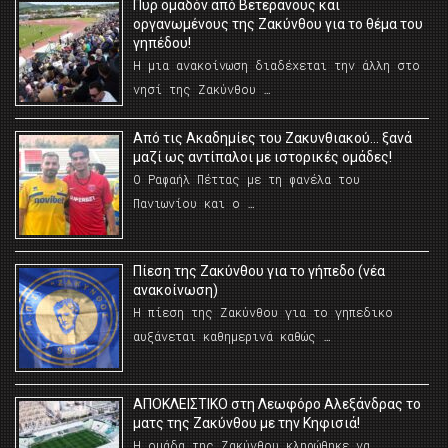
Πυρ ομαδόν από Βετεράνους και
οργανωμένους της Ζακύνθου για το θέμα του
γηπέδου!
Η μια ανακοίνωση διαδέχεται την άλλη στο
νησί της Ζακύνθου …
Από τις Ακαδημίες του Ζακυνθιακού… ξανά
μαζί ως αντίπαλοι με ιστορικές ομάδες!
Ο Ραφαήλ Πέττας με τη φανέλα του
Πανιωνίου και ο …
Πίεση της Ζακύνθου για το γήπεδο (νέα
ανακοίνωση)
Η πίεση της Ζακύνθου για το γηπεδικο
αυξάνεται καθημερινά καθώς …
AΠΟΚΛΕΙΣΤΙΚΟ στη Λεωφόρο Αλεξάνδρας το
ματς της Ζακύνθου με την Κηφισιά!
Η ομάδα της Ζακύνθου κληρώθηκε να