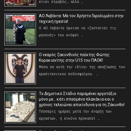
είναι στραβός… αλλά …
ΑΟ Λεβάντε: Με τον Χρήστο Γερολυμάτο στην
τεχνική ηγεσία!
Ο ΑΟ Λεβάντε άρχισε να «ζεσταίνει τις
μηχανές» του ενόψει …
O νεαρός ζακυνθινός παίκτης Φώτης
Κορακιανίτης στην U15 του ΠΑΟΚ!
Μέσα σε αυτή την «δίνη» της απαξίωσης του
ερασιτεχνικού ποδοσφαίρου. …
Το Δημοτικό Στάδιο παραμένει εργοτάξιο
μόνο με… κάτι σπασμένα πλακάκια και ο
χρόνος τελειώνει επικίνδυνα για τη Ζάκυνθο!
Τέσσερις ημέρες μετά την έναρξη των
εργασιών, η εικόνα προκαλεί …