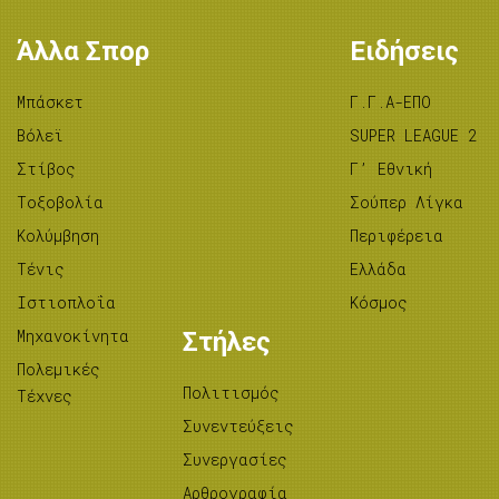
Άλλα Σπορ
Ειδήσεις
Μπάσκετ
Γ.Γ.Α-ΕΠΟ
Βόλεϊ
SUPER LEAGUE 2
Στίβος
Γ’ Εθνική
Tοξοβολία
Σούπερ Λίγκα
Κολύμβηση
Περιφέρεια
Τένις
Ελλάδα
Ιστιοπλοΐα
Κόσμος
Μηχανοκίνητα
Στήλες
Πολεμικές
Πολιτισμός
Τέχνες
Συνεντεύξεις
Συνεργασίες
Αρθρογραφία