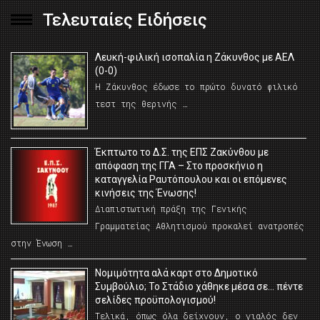
Τελευταίες Ειδήσεις
Λευκή-φιλική ισοπαλία η Ζάκυνθος με ΑΕΛ
(0-0)
Η Ζάκυνθος έδωσε το πρώτο δυνατό φιλικό
τεστ της θερινής …
Έκπτωτο το Δ.Σ. της ΕΠΣ Ζακύνθου με
απόφαση της ΓΓΑ – Στο προσκήνιο η
καταγγελία Ραυτόπουλου και οι επόμενες
κινήσεις της Ένωσης!
Διαπιστωτική πράξη της Γενικής
Γραμματείας Αθλητισμού προκαλεί ανατροπές
στην Ένωση …
Νομιμότητα αλά καρτ στο Δημοτικό
Συμβούλιο; Το Στάδιο χάθηκε μέσα σε… πέντε
σελίδες προϋπολογισμού!
Τελικά, όπως όλα δείχνουν, ο γιαλός δεν