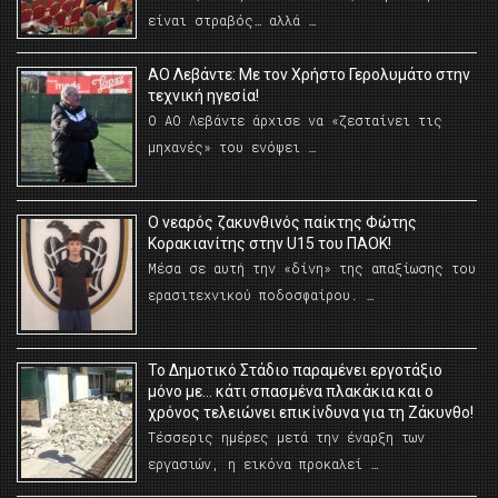
είναι στραβός… αλλά …
ΑΟ Λεβάντε: Με τον Χρήστο Γερολυμάτο στην
τεχνική ηγεσία!
Ο ΑΟ Λεβάντε άρχισε να «ζεσταίνει τις
μηχανές» του ενόψει …
O νεαρός ζακυνθινός παίκτης Φώτης
Κορακιανίτης στην U15 του ΠΑΟΚ!
Μέσα σε αυτή την «δίνη» της απαξίωσης του
ερασιτεχνικού ποδοσφαίρου. …
Το Δημοτικό Στάδιο παραμένει εργοτάξιο
μόνο με… κάτι σπασμένα πλακάκια και ο
χρόνος τελειώνει επικίνδυνα για τη Ζάκυνθο!
Τέσσερις ημέρες μετά την έναρξη των
εργασιών, η εικόνα προκαλεί …