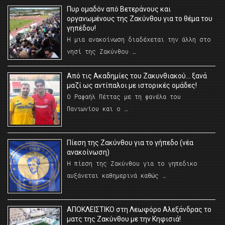
Πυρ ομαδόν από Βετεράνους και
οργανωμένους της Ζακύνθου για το θέμα του
γηπέδου!
Η μια ανακοίνωση διαδέχεται την άλλη στο
νησί της Ζακύνθου …
Από τις Ακαδημίες του Ζακυνθιακού… ξανά
μαζί ως αντίπαλοι με ιστορικές ομάδες!
Ο Ραφαήλ Πέττας με τη φανέλα του
Πανιωνίου και ο …
Πίεση της Ζακύνθου για το γήπεδο (νέα
ανακοίνωση)
Η πίεση της Ζακύνθου για το γηπεδικο
αυξάνεται καθημερινά καθώς …
AΠΟΚΛΕΙΣΤΙΚΟ στη Λεωφόρο Αλεξάνδρας το
ματς της Ζακύνθου με την Κηφισιά!