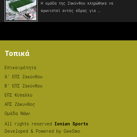
Η ομάδα της Ζακύνθου κληρώθηκε να
αγωνιστεί εντός έδρας για …
Τοπικά
Επικαιρότητα
A’ ΕΠΣ Ζακύνθου
B’ ΕΠΣ Ζακύνθου
ΕΠΣ Κύπελλο
ΑΠΣ Ζάκυνθος
Ομάδα Νέων
All rights reserved
Ionian Sports
.
Developed & Powered by
GeeSmo
.