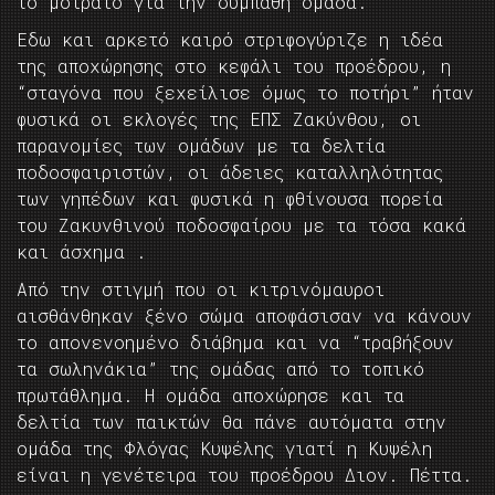
το μοιραίο για την συμπαθή ομάδα.
Εδω και αρκετό καιρό στριφογύριζε η ιδέα
της αποχώρησης στο κεφάλι του προέδρου, η
“σταγόνα που ξεχείλισε όμως το ποτήρι” ήταν
φυσικά οι εκλογές της ΕΠΣ Ζακύνθου, οι
παρανομίες των ομάδων με τα δελτία
ποδοσφαιριστών, οι άδειες καταλληλότητας
των γηπέδων και φυσικά η φθίνουσα πορεία
του Ζακυνθινού ποδοσφαίρου με τα τόσα κακά
και άσχημα .
Από την στιγμή που οι κιτρινόμαυροι
αισθάνθηκαν ξένο σώμα αποφάσισαν να κάνουν
το απονενοημένο διάβημα και να “τραβήξουν
τα σωληνάκια” της ομάδας από το τοπικό
πρωτάθλημα. Η ομάδα αποχώρησε και τα
δελτία των παικτών θα πάνε αυτόματα στην
ομάδα της Φλόγας Κυψέλης γιατί η Κυψέλη
είναι η γενέτειρα του προέδρου Διον. Πέττα.