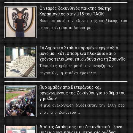
O νεαρός ζακυνθινός παίκτης Φώτης
Κορακιανίτης στην U15 του ΠΑΟΚ!
Μέσα σε αυτή την «δίνη» της απαξίωσης του
ερασιτεχνικού ποδοσφαίρου. …
Το Δημοτικό Στάδιο παραμένει εργοτάξιο
μόνο με… κάτι σπασμένα πλακάκια και ο
χρόνος τελειώνει επικίνδυνα για τη Ζάκυνθο!
Τέσσερις ημέρες μετά την έναρξη των
εργασιών, η εικόνα προκαλεί …
Πυρ ομαδόν από Βετεράνους και
οργανωμένους της Ζακύνθου για το θέμα του
γηπέδου!
Η μια ανακοίνωση διαδέχεται την άλλη στο
νησί της Ζακύνθου …
Από τις Ακαδημίες του Ζακυνθιακού… ξανά
μαζί ως αντίπαλοι με ιστορικές ομάδες!