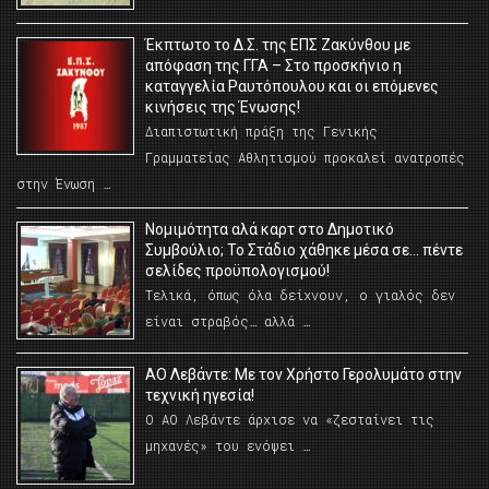
Έκπτωτο το Δ.Σ. της ΕΠΣ Ζακύνθου με
απόφαση της ΓΓΑ – Στο προσκήνιο η
καταγγελία Ραυτόπουλου και οι επόμενες
κινήσεις της Ένωσης!
Διαπιστωτική πράξη της Γενικής
Γραμματείας Αθλητισμού προκαλεί ανατροπές
στην Ένωση …
Νομιμότητα αλά καρτ στο Δημοτικό
Συμβούλιο; Το Στάδιο χάθηκε μέσα σε… πέντε
σελίδες προϋπολογισμού!
Τελικά, όπως όλα δείχνουν, ο γιαλός δεν
είναι στραβός… αλλά …
ΑΟ Λεβάντε: Με τον Χρήστο Γερολυμάτο στην
τεχνική ηγεσία!
Ο ΑΟ Λεβάντε άρχισε να «ζεσταίνει τις
μηχανές» του ενόψει …