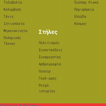
Tοξοβολία
Σούπερ Λίγκα
Κολύμβηση
Περιφέρεια
Τένις
Ελλάδα
Ιστιοπλοΐα
Κόσμος
Μηχανοκίνητα
Στήλες
Πολεμικές
Πολιτισμός
Τέχνες
Συνεντεύξεις
Συνεργασίες
Αρθρογραφία
Gossip
Γκολ-αρες
Ρετρό
ιστορίες