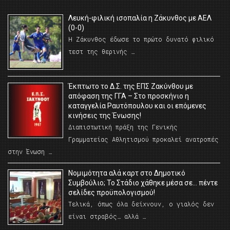
Λευκή-φιλική ισοπαλία η Ζάκυνθος με ΑΕΛ
(0-0)
Η Ζάκυνθος έδωσε το πρώτο δυνατό φιλικό
τεστ της θερινής …
Έκπτωτο το Δ.Σ. της ΕΠΣ Ζακύνθου με
απόφαση της ΓΓΑ – Στο προσκήνιο η
καταγγελία Ραυτόπουλου και οι επόμενες
κινήσεις της Ένωσης!
Διαπιστωτική πράξη της Γενικής
Γραμματείας Αθλητισμού προκαλεί ανατροπές
στην Ένωση …
Νομιμότητα αλά καρτ στο Δημοτικό
Συμβούλιο; Το Στάδιο χάθηκε μέσα σε… πέντε
σελίδες προϋπολογισμού!
Τελικά, όπως όλα δείχνουν, ο γιαλός δεν
είναι στραβός… αλλά …