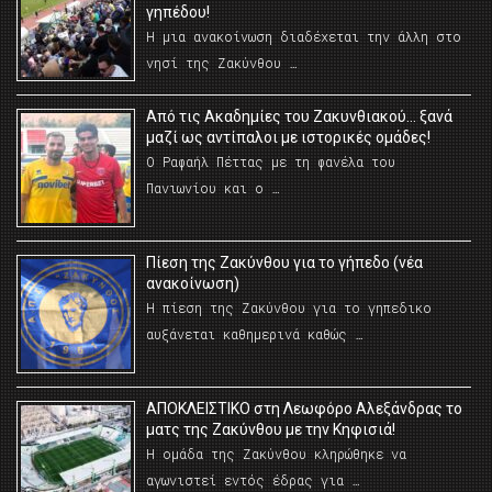
γηπέδου!
Η μια ανακοίνωση διαδέχεται την άλλη στο
νησί της Ζακύνθου …
Από τις Ακαδημίες του Ζακυνθιακού… ξανά
μαζί ως αντίπαλοι με ιστορικές ομάδες!
Ο Ραφαήλ Πέττας με τη φανέλα του
Πανιωνίου και ο …
Πίεση της Ζακύνθου για το γήπεδο (νέα
ανακοίνωση)
Η πίεση της Ζακύνθου για το γηπεδικο
αυξάνεται καθημερινά καθώς …
AΠΟΚΛΕΙΣΤΙΚΟ στη Λεωφόρο Αλεξάνδρας το
ματς της Ζακύνθου με την Κηφισιά!
Η ομάδα της Ζακύνθου κληρώθηκε να
αγωνιστεί εντός έδρας για …