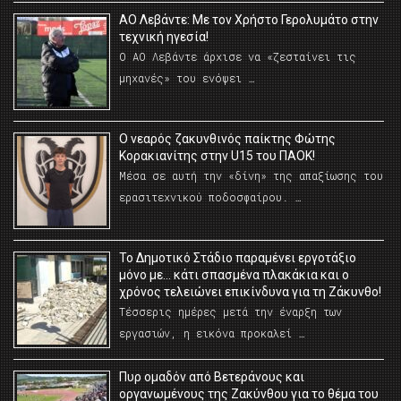
ΑΟ Λεβάντε: Με τον Χρήστο Γερολυμάτο στην
τεχνική ηγεσία!
Ο ΑΟ Λεβάντε άρχισε να «ζεσταίνει τις
μηχανές» του ενόψει …
O νεαρός ζακυνθινός παίκτης Φώτης
Κορακιανίτης στην U15 του ΠΑΟΚ!
Μέσα σε αυτή την «δίνη» της απαξίωσης του
ερασιτεχνικού ποδοσφαίρου. …
Το Δημοτικό Στάδιο παραμένει εργοτάξιο
μόνο με… κάτι σπασμένα πλακάκια και ο
χρόνος τελειώνει επικίνδυνα για τη Ζάκυνθο!
Τέσσερις ημέρες μετά την έναρξη των
εργασιών, η εικόνα προκαλεί …
Πυρ ομαδόν από Βετεράνους και
οργανωμένους της Ζακύνθου για το θέμα του