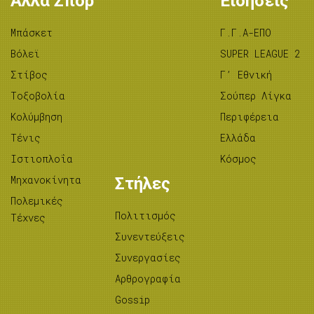
Άλλα Σπορ
Ειδήσεις
Μπάσκετ
Γ.Γ.Α-ΕΠΟ
Βόλεϊ
SUPER LEAGUE 2
Στίβος
Γ’ Εθνική
Tοξοβολία
Σούπερ Λίγκα
Κολύμβηση
Περιφέρεια
Τένις
Ελλάδα
Ιστιοπλοΐα
Κόσμος
Μηχανοκίνητα
Στήλες
Πολεμικές
Πολιτισμός
Τέχνες
Συνεντεύξεις
Συνεργασίες
Αρθρογραφία
Gossip