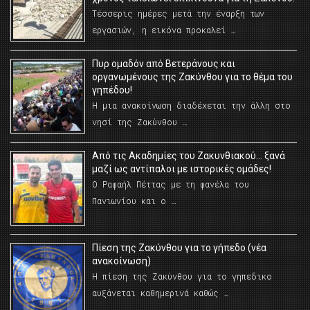
Τέσσερις ημέρες μετά την έναρξη των
εργασιών, η εικόνα προκαλεί …
Πυρ ομαδόν από Βετεράνους και
οργανωμένους της Ζακύνθου για το θέμα του
γηπέδου!
Η μια ανακοίνωση διαδέχεται την άλλη στο
νησί της Ζακύνθου …
Από τις Ακαδημίες του Ζακυνθιακού… ξανά
μαζί ως αντίπαλοι με ιστορικές ομάδες!
Ο Ραφαήλ Πέττας με τη φανέλα του
Πανιωνίου και ο …
Πίεση της Ζακύνθου για το γήπεδο (νέα
ανακοίνωση)
Η πίεση της Ζακύνθου για το γηπεδικο
αυξάνεται καθημερινά καθώς …