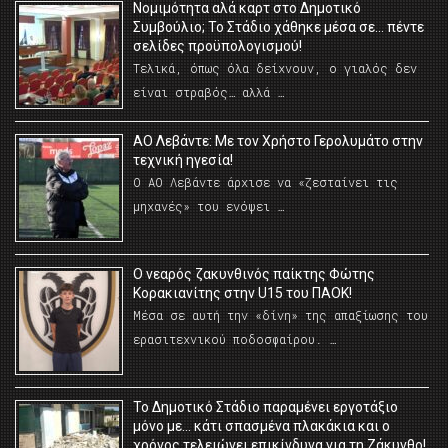
Νομιμότητα αλά καρτ στο Δημοτικό
Συμβούλιο; Το Στάδιο χάθηκε μέσα σε… πέντε
σελίδες προϋπολογισμού!
Τελικά, όπως όλα δείχνουν, ο γιαλός δεν
είναι στραβός… αλλά …
ΑΟ Λεβάντε: Με τον Χρήστο Γερολυμάτο στην
τεχνική ηγεσία!
Ο ΑΟ Λεβάντε άρχισε να «ζεσταίνει τις
μηχανές» του ενόψει …
O νεαρός ζακυνθινός παίκτης Φώτης
Κορακιανίτης στην U15 του ΠΑΟΚ!
Μέσα σε αυτή την «δίνη» της απαξίωσης του
ερασιτεχνικού ποδοσφαίρου. …
Το Δημοτικό Στάδιο παραμένει εργοτάξιο
μόνο με… κάτι σπασμένα πλακάκια και ο
χρόνος τελειώνει επικίνδυνα για τη Ζάκυνθο!