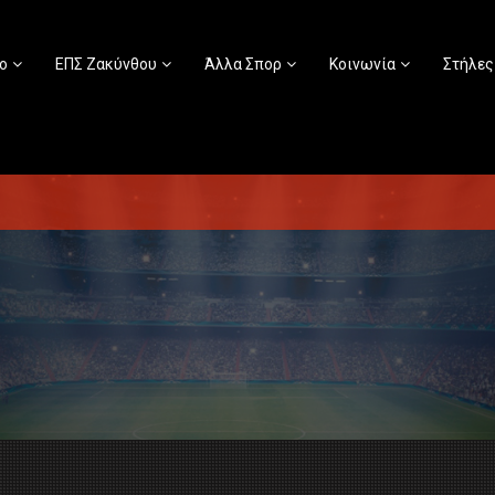
ο
ΕΠΣ Ζακύνθου
Άλλα Σπορ
Κοινωνία
Στήλες