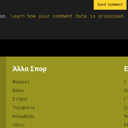
pam.
Learn how your comment data is processed.
Άλλα Σπορ
Ε
Μπάσκετ
Γ
Βόλεϊ
S
Στίβος
Γ
Tοξοβολία
Σ
Κολύμβηση
Π
Τένις
Ε