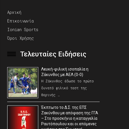
Αρχική
Επικοινωνία
Ionian Sports
Όροι Χρήσης
Τελευταίες Ειδήσεις
Λευκή-φιλική ισοπαλία η
Ζάκυνθος με ΑΕΛ (0-0)
Η Ζάκυνθος έδωσε το πρώτο
δυνατό φιλικό τεστ της
θερινής …
Έκπτωτο το Δ.Σ. της ΕΠΣ
Ζακύνθου με απόφαση της ΓΓΑ
– Στο προσκήνιο η καταγγελία
Ραυτόπουλου και οι επόμενες