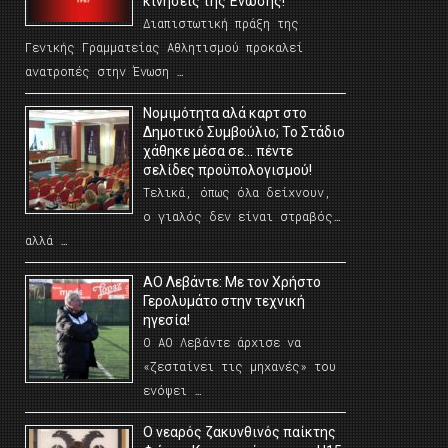
κινήσεις της Ένωσης!
Διαπιστωτική πράξη της
Γενικής Γραμματείας Αθλητισμού προκαλεί
ανατροπές στην Ένωση …
Νομιμότητα αλά καρτ στο
Δημοτικό Συμβούλιο; Το Στάδιο
χάθηκε μέσα σε… πέντε
σελίδες προϋπολογισμού!
Τελικά, όπως όλα δείχνουν,
ο γιαλός δεν είναι στραβός…
αλλά …
ΑΟ Λεβάντε: Με τον Χρήστο
Γερολυμάτο στην τεχνική
ηγεσία!
Ο ΑΟ Λεβάντε άρχισε να
«ζεσταίνει τις μηχανές» του
ενόψει …
O νεαρός ζακυνθινός παίκτης