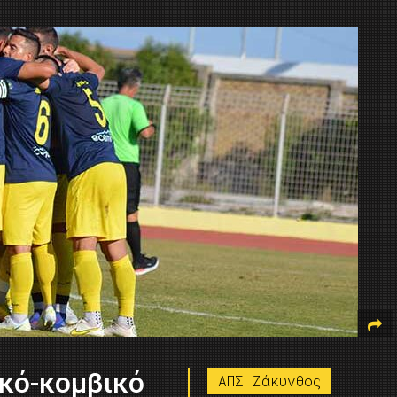
κό-κομβικό
ΑΠΣ Ζάκυνθος