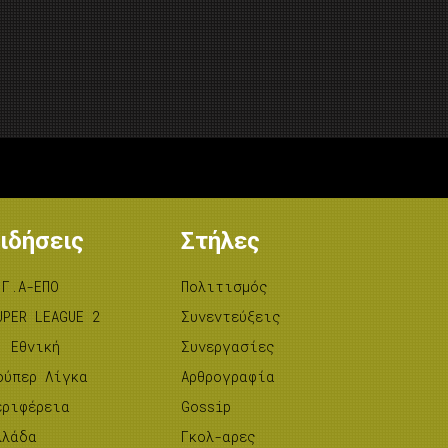
ιδήσεις
Στήλες
.Γ.Α-ΕΠΟ
Πολιτισμός
UPER LEAGUE 2
Συνεντεύξεις
’ Εθνική
Συνεργασίες
ούπερ Λίγκα
Αρθρογραφία
εριφέρεια
Gossip
λλάδα
Γκολ-αρες