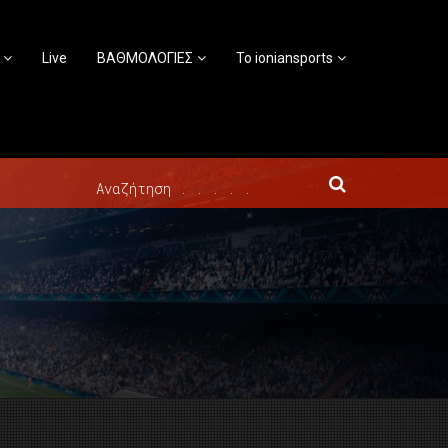
Live
ΒΑΘΜΟΛΟΓΙΕΣ
Το ioniansports