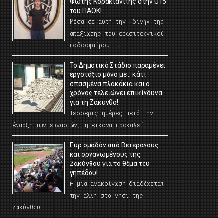
Φώτης Κορακιανίτης στην U15
του ΠΑΟΚ!
Μέσα σε αυτή την «δίνη» της
απαξίωσης του ερασιτεχνικού
ποδοσφαίρου. …
Το Δημοτικό Στάδιο παραμένει
εργοτάξιο μόνο με… κάτι
σπασμένα πλακάκια και ο
χρόνος τελειώνει επικίνδυνα
για τη Ζάκυνθο!
Τέσσερις ημέρες μετά την
έναρξη των εργασιών, η εικόνα προκαλεί …
Πυρ ομαδόν από Βετεράνους
και οργανωμένους της
Ζακύνθου για το θέμα του
γηπέδου!
Η μια ανακοίνωση διαδέχεται
την άλλη στο νησί της
Ζακύνθου …