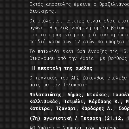
Εκτός αποστολής έμεινε ο Βραζιλιάνος
διοίκησης.
Οι υπόλοιποι παίκτες είναι όλοι έτοι
αγώνα. Η φιλοξενούμενη ομάδα βρίσκε
Για το σημερινό ματς η διοίκηση έχε
παιδιά κάτω των 12 ετών θα υπάρξει 
Το παιχνίδι έχει ώρα έναρξης τις 15
Οικονόμου από την Αχαία, με βοηθούς
Η αποστολή της ομάδας
Ο τεχνικός του ΑΠΣ Ζάκυνθος επέλεξε
ματς με τον Τηλυκράτη
Μπλατσιώτης, Δήμας, Ντούκας, Γουσέ
Καλλιβωκάς, Τσιμέλι, Κάρδαρης Κ., 
Κατέϊρα, Τζανάρι, Κάρδαρης Α., Σούρ
(7η) αγωνιστική / Τετάρτη (21.12, 
ΑΟ Υπάτου – Ναυπακτιακός Αστέρας