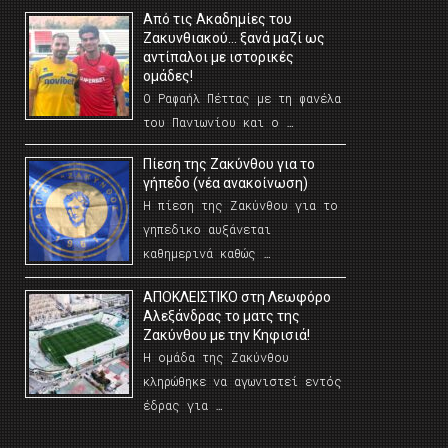
Από τις Ακαδημίες του
Ζακυνθιακού… ξανά μαζί ως
αντίπαλοι με ιστορικές
ομάδες!
Ο Ραφαήλ Πέττας με τη φανέλα
του Πανιωνίου και ο …
Πίεση της Ζακύνθου για το
γήπεδο (νέα ανακοίνωση)
Η πίεση της Ζακύνθου για το
γηπεδικο αυξάνεται
καθημερινά καθώς …
AΠΟΚΛΕΙΣΤΙΚΟ στη Λεωφόρο
Αλεξάνδρας το ματς της
Ζακύνθου με την Κηφισιά!
Η ομάδα της Ζακύνθου
κληρώθηκε να αγωνιστεί εντός
έδρας για …