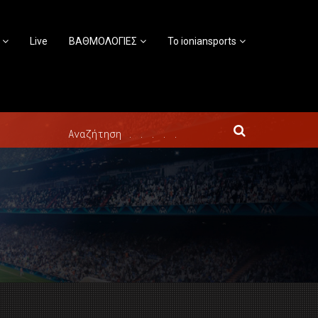
Live
ΒΑΘΜΟΛΟΓΙΕΣ
Το ioniansports