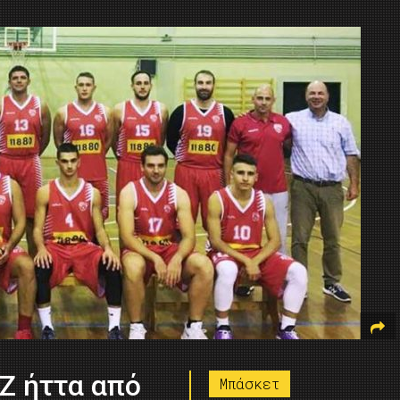
Ζ ήττα από
Μπάσκετ