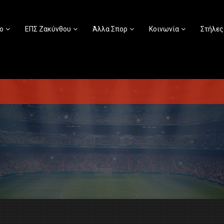
ο
ΕΠΣ Ζακύνθου
Άλλα Σπορ
Κοινωνία
Στήλες