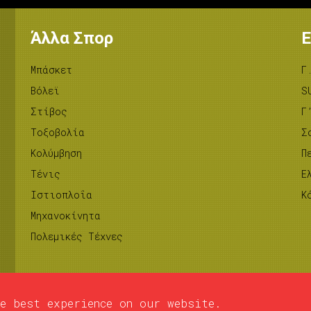
Άλλα Σπορ
Ε
Μπάσκετ
Γ
Βόλεϊ
S
Στίβος
Γ
Tοξοβολία
Σ
Κολύμβηση
Π
Τένις
Ε
Ιστιοπλοΐα
Κ
Μηχανοκίνητα
Πολεμικές Τέχνες
e best experience on our website.