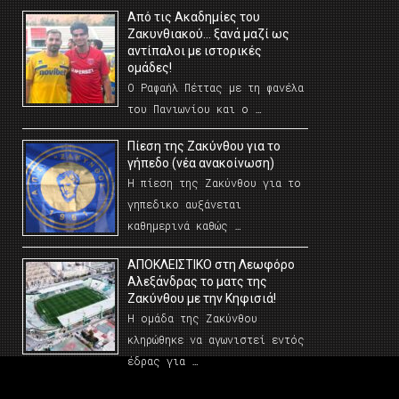
Από τις Ακαδημίες του
Ζακυνθιακού… ξανά μαζί ως
αντίπαλοι με ιστορικές
ομάδες!
Ο Ραφαήλ Πέττας με τη φανέλα
του Πανιωνίου και ο …
Πίεση της Ζακύνθου για το
γήπεδο (νέα ανακοίνωση)
Η πίεση της Ζακύνθου για το
γηπεδικο αυξάνεται
καθημερινά καθώς …
AΠΟΚΛΕΙΣΤΙΚΟ στη Λεωφόρο
Αλεξάνδρας το ματς της
Ζακύνθου με την Κηφισιά!
Η ομάδα της Ζακύνθου
κληρώθηκε να αγωνιστεί εντός
έδρας για …