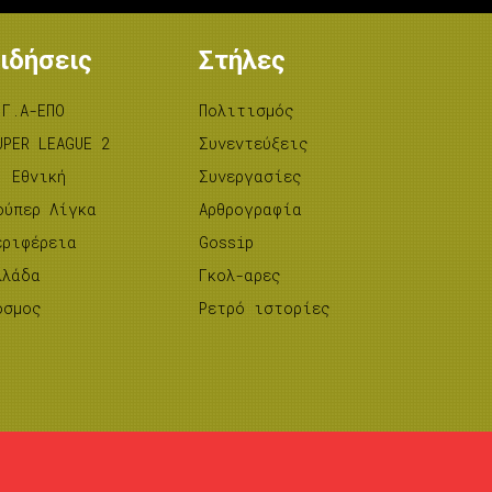
ιδήσεις
Στήλες
.Γ.Α-ΕΠΟ
Πολιτισμός
UPER LEAGUE 2
Συνεντεύξεις
’ Εθνική
Συνεργασίες
ούπερ Λίγκα
Αρθρογραφία
εριφέρεια
Gossip
λλάδα
Γκολ-αρες
όσμος
Ρετρό ιστορίες