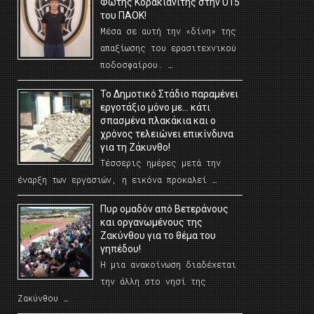
Φώτης Κορακιανίτης στην U15
του ΠΑΟΚ!
Μέσα σε αυτή την «δίνη» της
απαξίωσης του ερασιτεχνικού
ποδοσφαίρου. …
Το Δημοτικό Στάδιο παραμένει
εργοτάξιο μόνο με… κάτι
σπασμένα πλακάκια και ο
χρόνος τελειώνει επικίνδυνα
για τη Ζάκυνθο!
Τέσσερις ημέρες μετά την
έναρξη των εργασιών, η εικόνα προκαλεί …
Πυρ ομαδόν από Βετεράνους
και οργανωμένους της
Ζακύνθου για το θέμα του
γηπέδου!
Η μια ανακοίνωση διαδέχεται
την άλλη στο νησί της
Ζακύνθου …