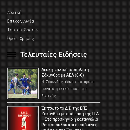
Αρχική
Επικοινωνία
Ionian Sports
Όροι Χρήσης
Τελευταίες Ειδήσεις
Λευκή-φιλική ισοπαλία η
Ζάκυνθος με ΑΕΛ (0-0)
Η Ζάκυνθος έδωσε το πρώτο
δυνατό φιλικό τεστ της
θερινής …
Έκπτωτο το Δ.Σ. της ΕΠΣ
Ζακύνθου με απόφαση της ΓΓΑ
– Στο προσκήνιο η καταγγελία
Ραυτόπουλου και οι επόμενες