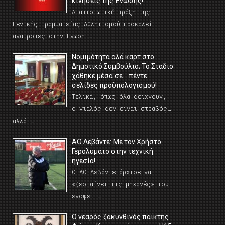
κινήσεις της Ένωσης!
Διαπιστωτική πράξη της
Γενικής Γραμματείας Αθλητισμού προκαλεί
ανατροπές στην Ένωση …
Νομιμότητα αλά καρτ στο
Δημοτικό Συμβούλιο; Το Στάδιο
χάθηκε μέσα σε… πέντε
σελίδες προϋπολογισμού!
Τελικά, όπως όλα δείχνουν,
ο γιαλός δεν είναι στραβός…
αλλά …
ΑΟ Λεβάντε: Με τον Χρήστο
Γερολυμάτο στην τεχνική
ηγεσία!
Ο ΑΟ Λεβάντε άρχισε να
«ζεσταίνει τις μηχανές» του
ενόψει …
O νεαρός ζακυνθινός παίκτης