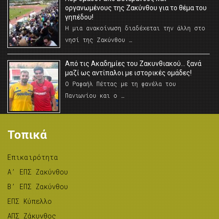
οργανωμένους της Ζακύνθου για το θέμα του
γηπέδου!
Η μια ανακοίνωση διαδέχεται την άλλη στο
νησί της Ζακύνθου …
Από τις Ακαδημίες του Ζακυνθιακού… ξανά
μαζί ως αντίπαλοι με ιστορικές ομάδες!
Ο Ραφαήλ Πέττας με τη φανέλα του
Πανιωνίου και ο …
Τοπικά
Επικαιρότητα
A’ ΕΠΣ Ζακύνθου
B’ ΕΠΣ Ζακύνθου
ΕΠΣ Κύπελλο
ΑΠΣ Ζάκυνθος