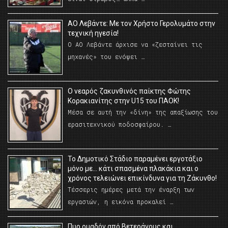
ΑΟ Λεβάντε: Με τον Χρήστο Γερολυμάτο στην
τεχνική ηγεσία!
Ο ΑΟ Λεβάντε άρχισε να «ζεσταίνει τις
μηχανές» του ενόψει …
O νεαρός ζακυνθινός παίκτης Φώτης
Κορακιανίτης στην U15 του ΠΑΟΚ!
Μέσα σε αυτή την «δίνη» της απαξίωσης του
ερασιτεχνικού ποδοσφαίρου. …
Το Δημοτικό Στάδιο παραμένει εργοτάξιο
μόνο με… κάτι σπασμένα πλακάκια και ο
χρόνος τελειώνει επικίνδυνα για τη Ζάκυνθο!
Τέσσερις ημέρες μετά την έναρξη των
εργασιών, η εικόνα προκαλεί …
Πυρ ομαδόν από Βετεράνους και