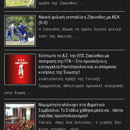
ομάδα της Ζακύνθου. …
Λευκή-φιλική ισοπαλία η Ζάκυνθος με ΑΕΛ
(0-0)
Η Ζάκυνθος έδωσε το πρώτο δυνατό φιλικό
τεστ της θερινής …
Έκπτωτο το Δ.Σ. της ΕΠΣ Ζακύνθου με
απόφαση της ΓΓΑ – Στο προσκήνιο η
καταγγελία Ραυτόπουλου και οι επόμενες
κινήσεις της Ένωσης!
Διαπιστωτική πράξη της Γενικής
Γραμματείας Αθλητισμού προκαλεί ανατροπές
στην Ένωση …
Νομιμότητα αλά καρτ στο Δημοτικό
Συμβούλιο; Το Στάδιο χάθηκε μέσα σε… πέντε
σελίδες προϋπολογισμού!
Τελικά, όπως όλα δείχνουν, ο γιαλός δεν
είναι στραβός… αλλά …