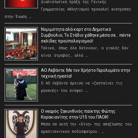
Διαπιστωτική πράξη της Γενικής
Γραμματείας Αθλητισμού προκαλεί ανατροπές
στην Ένωση …
Νομιμότητα αλά καρτ στο Δημοτικό
Συμβούλιο; Το Στάδιο χάθηκε μέσα σε… πέντε
σελίδες προϋπολογισμού!
Τελικά, όπως όλα δείχνουν, ο γιαλός δεν
είναι στραβός… αλλά …
ΑΟ Λεβάντε: Με τον Χρήστο Γερολυμάτο στην
τεχνική ηγεσία!
Ο ΑΟ Λεβάντε άρχισε να «ζεσταίνει τις
μηχανές» του ενόψει …
O νεαρός ζακυνθινός παίκτης Φώτης
Κορακιανίτης στην U15 του ΠΑΟΚ!
Μέσα σε αυτή την «δίνη» της απαξίωσης του
ερασιτεχνικού ποδοσφαίρου. …