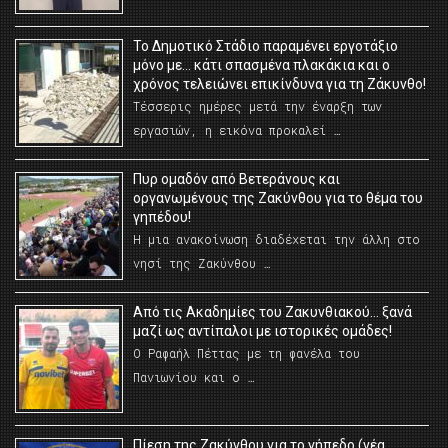
Το Δημοτικό Στάδιο παραμένει εργοτάξιο
μόνο με… κάτι σπασμένα πλακάκια και ο
χρόνος τελειώνει επικίνδυνα για τη Ζάκυνθο!
Τέσσερις ημέρες μετά την έναρξη των
εργασιών, η εικόνα προκαλεί …
Πυρ ομαδόν από Βετεράνους και
οργανωμένους της Ζακύνθου για το θέμα του
γηπέδου!
Η μια ανακοίνωση διαδέχεται την άλλη στο
νησί της Ζακύνθου …
Από τις Ακαδημίες του Ζακυνθιακού… ξανά
μαζί ως αντίπαλοι με ιστορικές ομάδες!
Ο Ραφαήλ Πέττας με τη φανέλα του
Πανιωνίου και ο …
Πίεση της Ζακύνθου για το γήπεδο (νέα