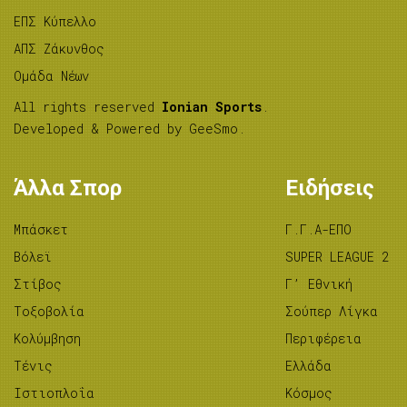
ΕΠΣ Κύπελλο
ΑΠΣ Ζάκυνθος
Ομάδα Νέων
All rights reserved
Ionian Sports
.
Developed & Powered by
GeeSmo
.
Άλλα Σπορ
Ειδήσεις
Μπάσκετ
Γ.Γ.Α-ΕΠΟ
Βόλεϊ
SUPER LEAGUE 2
Στίβος
Γ’ Εθνική
Tοξοβολία
Σούπερ Λίγκα
Κολύμβηση
Περιφέρεια
Τένις
Ελλάδα
Ιστιοπλοΐα
Κόσμος