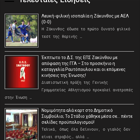
Λευκή-φιλική ισοπαλία η Ζάκυνθος με ΑΕΛ
(0-0)
Η Ζάκυνθος έδωσε το πρώτο δυνατό φιλικό
τεστ της θερινής …
Έκπτωτο το Δ.Σ. της ΕΠΣ Ζακύνθου με
απόφαση της ΓΓΑ – Στο προσκήνιο η
καταγγελία Ραυτόπουλου και οι επόμενες
κινήσεις της Ένωσης!
Διαπιστωτική πράξη της Γενικής
Γραμματείας Αθλητισμού προκαλεί ανατροπές
στην Ένωση …
Νομιμότητα αλά καρτ στο Δημοτικό
Συμβούλιο; Το Στάδιο χάθηκε μέσα σε… πέντε
σελίδες προϋπολογισμού!
Τελικά, όπως όλα δείχνουν, ο γιαλός δεν
είναι στραβός… αλλά …