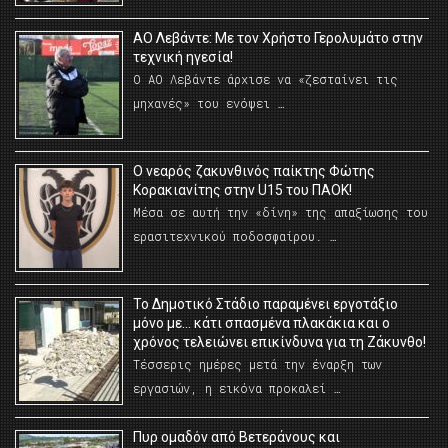
ΑΟ Λεβάντε: Με τον Χρήστο Γερολυμάτο στην
τεχνική ηγεσία!
Ο ΑΟ Λεβάντε άρχισε να «ζεσταίνει τις
μηχανές» του ενόψει …
O νεαρός ζακυνθινός παίκτης Φώτης
Κορακιανίτης στην U15 του ΠΑΟΚ!
Μέσα σε αυτή την «δίνη» της απαξίωσης του
ερασιτεχνικού ποδοσφαίρου. …
Το Δημοτικό Στάδιο παραμένει εργοτάξιο
μόνο με… κάτι σπασμένα πλακάκια και ο
χρόνος τελειώνει επικίνδυνα για τη Ζάκυνθο!
Τέσσερις ημέρες μετά την έναρξη των
εργασιών, η εικόνα προκαλεί …
Πυρ ομαδόν από Βετεράνους και