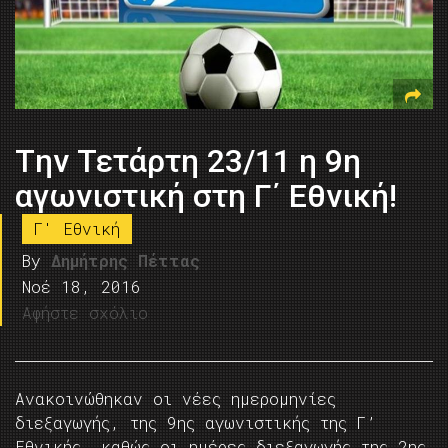
Tην Τετάρτη 23/11 η 9η
αγωνιστική στη Γ΄ Εθνική!
Γ' Εθνική
By
Δημήτρης Πέττας
Νοέ 18, 2016
Αφήστε σχόλιο
Ανακοινώθηκαν οι νέες ημερομηνίες
διεξαγωγής, της 9ης αγωνιστικής της Γ’
Εθνικής, καθώς οι ημέρες διεξαγωγής της 2ης