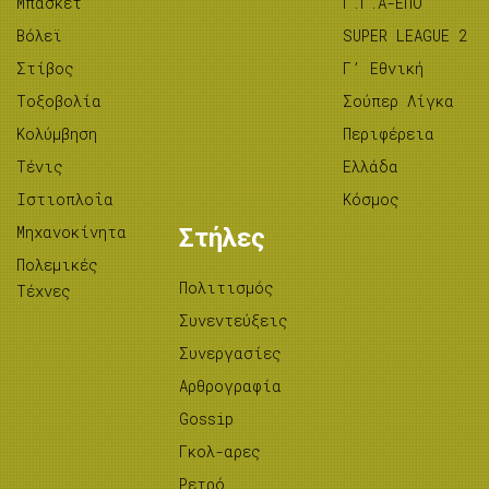
Μπάσκετ
Γ.Γ.Α-ΕΠΟ
Βόλεϊ
SUPER LEAGUE 2
Στίβος
Γ’ Εθνική
Tοξοβολία
Σούπερ Λίγκα
Κολύμβηση
Περιφέρεια
Τένις
Ελλάδα
Ιστιοπλοΐα
Κόσμος
Μηχανοκίνητα
Στήλες
Πολεμικές
Πολιτισμός
Τέχνες
Συνεντεύξεις
Συνεργασίες
Αρθρογραφία
Gossip
Γκολ-αρες
Ρετρό