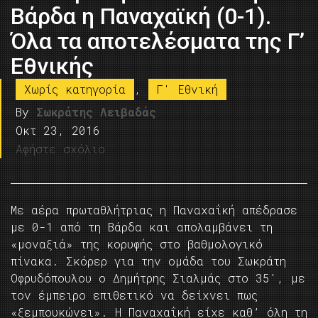
Βάρδα η Παναχαϊκή (0-1).
Όλα τα αποτελέσματα της Γ’
Εθνικής
Χωρίς κατηγορία
,
Γ' Εθνική
By
Σωκράτης Λειβαδάς
Οκτ 23, 2016
Αφήστε σχόλιο
Με αέρα πρωταθλήτριας η Παναχαΐκή απέδρασε
με 0-1 από τη Βάρδα και απολαμβάνει τη
«μοναξιά» της κορυφής στο βαθμολογικό
πίνακα. Σκόρερ για την ομάδα του Σωκράτη
Οφρυδόπουλου ο Δημήτρης Σιαλμάς στο 35′, με
τον έμπειρο επιθετικό να δείχνει πως
«ξεμπουκώνει». Η Παναχαΐκή είχε καθ’ όλη τη