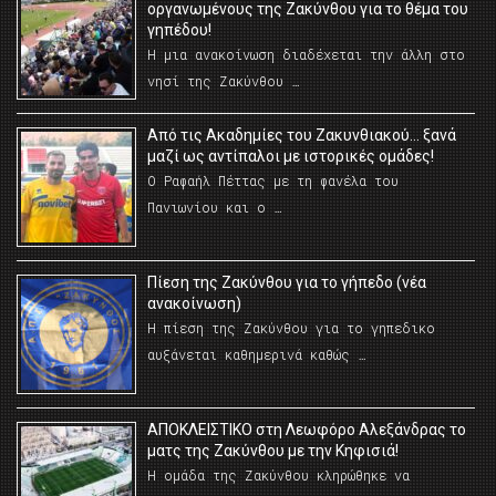
οργανωμένους της Ζακύνθου για το θέμα του
γηπέδου!
Η μια ανακοίνωση διαδέχεται την άλλη στο
νησί της Ζακύνθου …
Από τις Ακαδημίες του Ζακυνθιακού… ξανά
μαζί ως αντίπαλοι με ιστορικές ομάδες!
Ο Ραφαήλ Πέττας με τη φανέλα του
Πανιωνίου και ο …
Πίεση της Ζακύνθου για το γήπεδο (νέα
ανακοίνωση)
Η πίεση της Ζακύνθου για το γηπεδικο
αυξάνεται καθημερινά καθώς …
AΠΟΚΛΕΙΣΤΙΚΟ στη Λεωφόρο Αλεξάνδρας το
ματς της Ζακύνθου με την Κηφισιά!
Η ομάδα της Ζακύνθου κληρώθηκε να