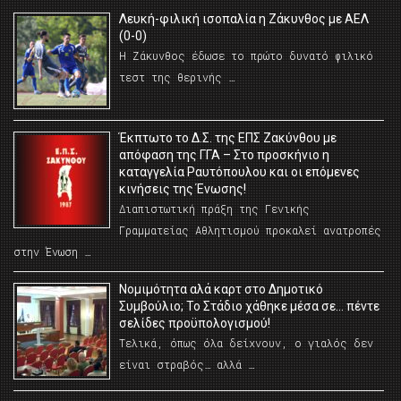
Λευκή-φιλική ισοπαλία η Ζάκυνθος με ΑΕΛ
(0-0)
Η Ζάκυνθος έδωσε το πρώτο δυνατό φιλικό
τεστ της θερινής …
Έκπτωτο το Δ.Σ. της ΕΠΣ Ζακύνθου με
απόφαση της ΓΓΑ – Στο προσκήνιο η
καταγγελία Ραυτόπουλου και οι επόμενες
κινήσεις της Ένωσης!
Διαπιστωτική πράξη της Γενικής
Γραμματείας Αθλητισμού προκαλεί ανατροπές
στην Ένωση …
Νομιμότητα αλά καρτ στο Δημοτικό
Συμβούλιο; Το Στάδιο χάθηκε μέσα σε… πέντε
σελίδες προϋπολογισμού!
Τελικά, όπως όλα δείχνουν, ο γιαλός δεν
είναι στραβός… αλλά …