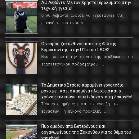
ΑΟ Λεβάντε: Με τον Χρήστο Γερολυμάτο στην
τεχνική ηγεσία!
Ο ΑΟ Λεβάντε άρχισε να «ζεσταίνει τις
μηχανές» του ενόψει …
O νεαρός ζακυνθινός παίκτης Φώτης
Κορακιανίτης στην U15 του ΠΑΟΚ!
Μέσα σε αυτή την «δίνη» της απαξίωσης του
ερασιτεχνικού ποδοσφαίρου. …
Το Δημοτικό Στάδιο παραμένει εργοτάξιο
μόνο με… κάτι σπασμένα πλακάκια και ο
χρόνος τελειώνει επικίνδυνα για τη Ζάκυνθο!
Τέσσερις ημέρες μετά την έναρξη των
εργασιών, η εικόνα προκαλεί …
Πυρ ομαδόν από Βετεράνους και
οργανωμένους της Ζακύνθου για το θέμα του
γηπέδου!