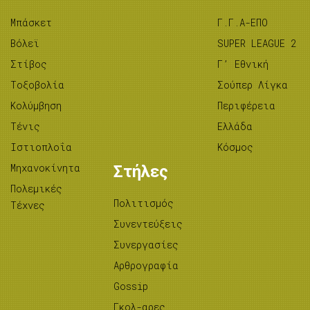
Μπάσκετ
Γ.Γ.Α-ΕΠΟ
Βόλεϊ
SUPER LEAGUE 2
Στίβος
Γ’ Εθνική
Tοξοβολία
Σούπερ Λίγκα
Κολύμβηση
Περιφέρεια
Τένις
Ελλάδα
Ιστιοπλοΐα
Κόσμος
Μηχανοκίνητα
Στήλες
Πολεμικές
Πολιτισμός
Τέχνες
Συνεντεύξεις
Συνεργασίες
Αρθρογραφία
Gossip
Γκολ-αρες