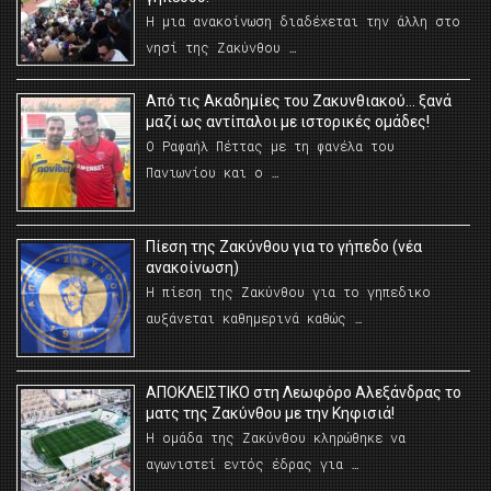
Η μια ανακοίνωση διαδέχεται την άλλη στο
νησί της Ζακύνθου …
Από τις Ακαδημίες του Ζακυνθιακού… ξανά
μαζί ως αντίπαλοι με ιστορικές ομάδες!
Ο Ραφαήλ Πέττας με τη φανέλα του
Πανιωνίου και ο …
Πίεση της Ζακύνθου για το γήπεδο (νέα
ανακοίνωση)
Η πίεση της Ζακύνθου για το γηπεδικο
αυξάνεται καθημερινά καθώς …
AΠΟΚΛΕΙΣΤΙΚΟ στη Λεωφόρο Αλεξάνδρας το
ματς της Ζακύνθου με την Κηφισιά!
Η ομάδα της Ζακύνθου κληρώθηκε να
αγωνιστεί εντός έδρας για …