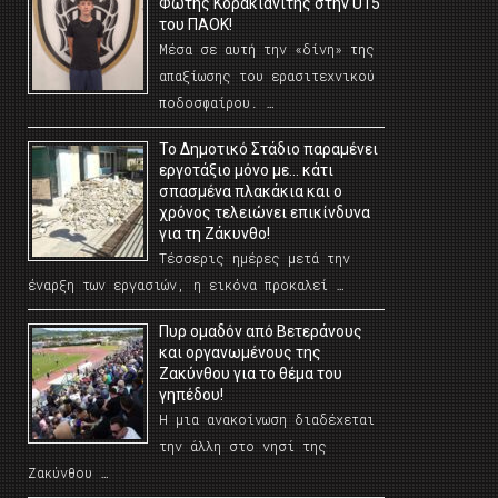
Φώτης Κορακιανίτης στην U15
του ΠΑΟΚ!
Μέσα σε αυτή την «δίνη» της
απαξίωσης του ερασιτεχνικού
ποδοσφαίρου. …
Το Δημοτικό Στάδιο παραμένει
εργοτάξιο μόνο με… κάτι
σπασμένα πλακάκια και ο
χρόνος τελειώνει επικίνδυνα
για τη Ζάκυνθο!
Τέσσερις ημέρες μετά την
έναρξη των εργασιών, η εικόνα προκαλεί …
Πυρ ομαδόν από Βετεράνους
και οργανωμένους της
Ζακύνθου για το θέμα του
γηπέδου!
Η μια ανακοίνωση διαδέχεται
την άλλη στο νησί της
Ζακύνθου …