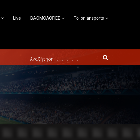
Live
ΒΑΘΜΟΛΟΓΙΕΣ
Το ioniansports