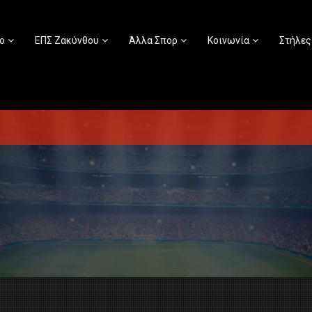
ο
ΕΠΣ Ζακύνθου
Άλλα Σπορ
Κοινωνία
Στήλες