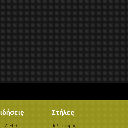
ιδήσεις
Στήλες
.Γ.Α-ΕΠΟ
Πολιτισμός