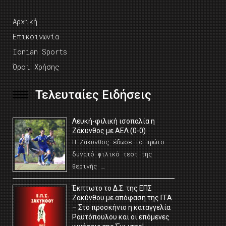
Αρχική
Επικοινωνία
Ionian Sports
Όροι Χρήσης
Τελευταίες Ειδήσεις
Λευκή-φιλική ισοπαλία η
Ζάκυνθος με ΑΕΛ (0-0)
Η Ζάκυνθος έδωσε το πρώτο
δυνατό φιλικό τεστ της
θερινής …
Έκπτωτο το Δ.Σ. της ΕΠΣ
Ζακύνθου με απόφαση της ΓΓΑ
– Στο προσκήνιο η καταγγελία
Ραυτόπουλου και οι επόμενες