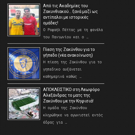
Από τις Ακαδημίες του
Ζακυνθιακού… ξανά μαζί ως
αντίπαλοι με ιστορικές
ομάδες!
Ο Ραφαήλ Πέττας με τη φανέλα
του Πανιωνίου και ο …
Πίεση της Ζακύνθου για το
γήπεδο (νέα ανακοίνωση)
Η πίεση της Ζακύνθου για το
γηπεδικο αυξάνεται
καθημερινά καθώς …
AΠΟΚΛΕΙΣΤΙΚΟ στη Λεωφόρο
Αλεξάνδρας το ματς της
Ζακύνθου με την Κηφισιά!
Η ομάδα της Ζακύνθου
κληρώθηκε να αγωνιστεί εντός
έδρας για …