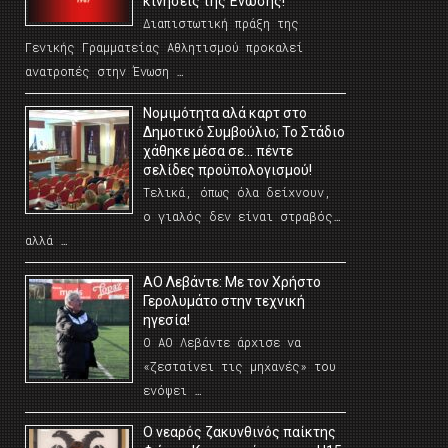
κινήσεις της Ένωσης!
Διαπιστωτική πράξη της
Γενικής Γραμματείας Αθλητισμού προκαλεί
ανατροπές στην Ένωση …
Νομιμότητα αλά καρτ στο
Δημοτικό Συμβούλιο; Το Στάδιο
χάθηκε μέσα σε… πέντε
σελίδες προϋπολογισμού!
Τελικά, όπως όλα δείχνουν,
ο γιαλός δεν είναι στραβός…
αλλά …
ΑΟ Λεβάντε: Με τον Χρήστο
Γερολυμάτο στην τεχνική
ηγεσία!
Ο ΑΟ Λεβάντε άρχισε να
«ζεσταίνει τις μηχανές» του
ενόψει …
O νεαρός ζακυνθινός παίκτης