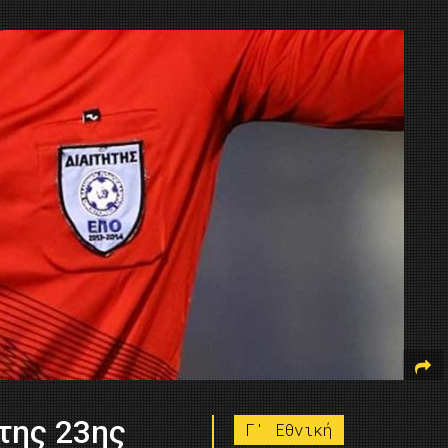
 της 23ης
Γ' Εθνική