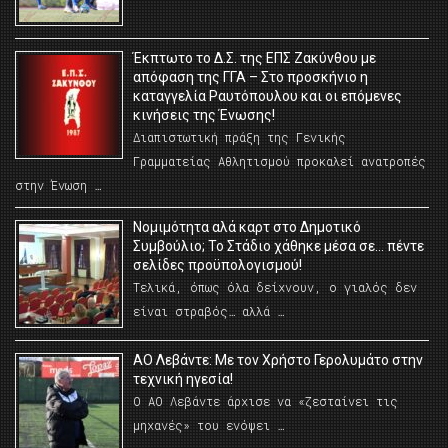
Έκπτωτο το Δ.Σ. της ΕΠΣ Ζακύνθου με
απόφαση της ΓΓΑ – Στο προσκήνιο η
καταγγελία Ραυτόπουλου και οι επόμενες
κινήσεις της Ένωσης!
Διαπιστωτική πράξη της Γενικής
Γραμματείας Αθλητισμού προκαλεί ανατροπές
στην Ένωση …
Νομιμότητα αλά καρτ στο Δημοτικό
Συμβούλιο; Το Στάδιο χάθηκε μέσα σε… πέντε
σελίδες προϋπολογισμού!
Τελικά, όπως όλα δείχνουν, ο γιαλός δεν
είναι στραβός… αλλά …
ΑΟ Λεβάντε: Με τον Χρήστο Γερολυμάτο στην
τεχνική ηγεσία!
Ο ΑΟ Λεβάντε άρχισε να «ζεσταίνει τις
μηχανές» του ενόψει …