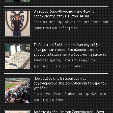
O νεαρός ζακυνθινός παίκτης Φώτης
Κορακιανίτης στην U15 του ΠΑΟΚ!
Μέσα σε αυτή την «δίνη» της απαξίωσης του
ερασιτεχνικού ποδοσφαίρου. …
Το Δημοτικό Στάδιο παραμένει εργοτάξιο
μόνο με… κάτι σπασμένα πλακάκια και ο
χρόνος τελειώνει επικίνδυνα για τη Ζάκυνθο!
Τέσσερις ημέρες μετά την έναρξη των
εργασιών, η εικόνα προκαλεί …
Πυρ ομαδόν από Βετεράνους και
οργανωμένους της Ζακύνθου για το θέμα του
γηπέδου!
Η μια ανακοίνωση διαδέχεται την άλλη στο
νησί της Ζακύνθου …
Από τις Ακαδημίες του Ζακυνθιακού… ξανά