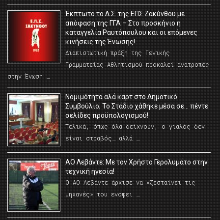
Έκπτωτο το Δ.Σ. της ΕΠΣ Ζακύνθου με
απόφαση της ΓΓΑ – Στο προσκήνιο η
καταγγελία Ραυτόπουλου και οι επόμενες
κινήσεις της Ένωσης!
Διαπιστωτική πράξη της Γενικής
Γραμματείας Αθλητισμού προκαλεί ανατροπές
στην Ένωση …
Νομιμότητα αλά καρτ στο Δημοτικό
Συμβούλιο; Το Στάδιο χάθηκε μέσα σε… πέντε
σελίδες προϋπολογισμού!
Τελικά, όπως όλα δείχνουν, ο γιαλός δεν
είναι στραβός… αλλά …
ΑΟ Λεβάντε: Με τον Χρήστο Γερολυμάτο στην
τεχνική ηγεσία!
Ο ΑΟ Λεβάντε άρχισε να «ζεσταίνει τις
μηχανές» του ενόψει …