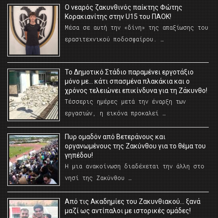
O νεαρός ζακυνθινός παίκτης Φώτης
Κορακιανίτης στην U15 του ΠΑΟΚ!
Μέσα σε αυτή την «δίνη» της απαξίωσης του
ερασιτεχνικού ποδοσφαίρου. …
Το Δημοτικό Στάδιο παραμένει εργοτάξιο
μόνο με… κάτι σπασμένα πλακάκια και ο
χρόνος τελειώνει επικίνδυνα για τη Ζάκυνθο!
Τέσσερις ημέρες μετά την έναρξη των
εργασιών, η εικόνα προκαλεί …
Πυρ ομαδόν από Βετεράνους και
οργανωμένους της Ζακύνθου για το θέμα του
γηπέδου!
Η μια ανακοίνωση διαδέχεται την άλλη στο
νησί της Ζακύνθου …
Από τις Ακαδημίες του Ζακυνθιακού… ξανά
μαζί ως αντίπαλοι με ιστορικές ομάδες!