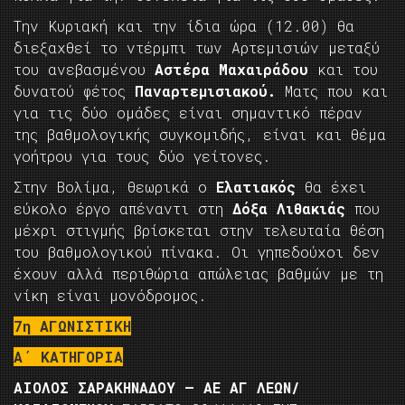
Την Κυριακή και την ίδια ώρα (12.00) θα
διεξαχθεί το ντέρμπι των Αρτεμισιών μεταξύ
του ανεβασμένου
Αστέρα Μαχαιράδου
και του
δυνατού φέτος
Παναρτεμισιακού.
Ματς που και
για τις δύο ομάδες είναι σημαντικό πέραν
της βαθμολογικής συγκομιδής, είναι και θέμα
γοήτρου για τους δύο γείτονες.
Στην Βολίμα, θεωρικά ο
Ελατιακός
θα έχει
εύκολο έργο απέναντι στη
Δόξα Λιθακιάς
που
μέχρι στιγμής βρίσκεται στην τελευταία θέση
του βαθμολογικού πίνακα. Οι γηπεδούχοι δεν
έχουν αλλά περιθώρια απώλειας βαθμών με τη
νίκη είναι μονόδρομος.
7η ΑΓΩΝΙΣΤΙΚΗ
Α΄ ΚΑΤΗΓΟΡΙΑ
ΑΙΟΛΟΣ ΣΑΡΑΚΗΝΑΔΟΥ – ΑΕ ΑΓ ΛΕΩΝ/