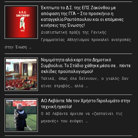
Έκπτωτο το Δ.Σ. της ΕΠΣ Ζακύνθου με
απόφαση της ΓΓΑ – Στο προσκήνιο η
καταγγελία Ραυτόπουλου και οι επόμενες
κινήσεις της Ένωσης!
Διαπιστωτική πράξη της Γενικής
Γραμματείας Αθλητισμού προκαλεί ανατροπές
στην Ένωση …
Νομιμότητα αλά καρτ στο Δημοτικό
Συμβούλιο; Το Στάδιο χάθηκε μέσα σε… πέντε
σελίδες προϋπολογισμού!
Τελικά, όπως όλα δείχνουν, ο γιαλός δεν
είναι στραβός… αλλά …
ΑΟ Λεβάντε: Με τον Χρήστο Γερολυμάτο στην
τεχνική ηγεσία!
Ο ΑΟ Λεβάντε άρχισε να «ζεσταίνει τις
μηχανές» του ενόψει …