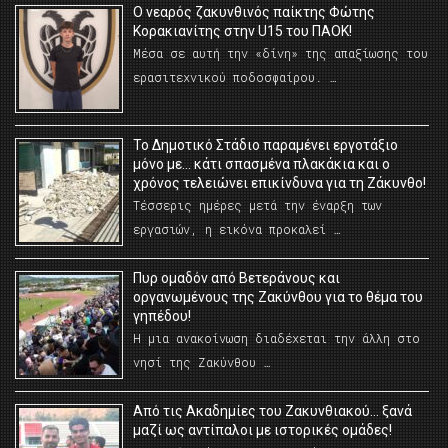
O νεαρός ζακυνθινός παίκτης Φώτης
Κορακιανίτης στην U15 του ΠΑΟΚ!
Μέσα σε αυτή την «δίνη» της απαξίωσης του
ερασιτεχνικού ποδοσφαίρου. …
Το Δημοτικό Στάδιο παραμένει εργοτάξιο
μόνο με… κάτι σπασμένα πλακάκια και ο
χρόνος τελειώνει επικίνδυνα για τη Ζάκυνθο!
Τέσσερις ημέρες μετά την έναρξη των
εργασιών, η εικόνα προκαλεί …
Πυρ ομαδόν από Βετεράνους και
οργανωμένους της Ζακύνθου για το θέμα του
γηπέδου!
Η μια ανακοίνωση διαδέχεται την άλλη στο
νησί της Ζακύνθου …
Από τις Ακαδημίες του Ζακυνθιακού… ξανά
μαζί ως αντίπαλοι με ιστορικές ομάδες!