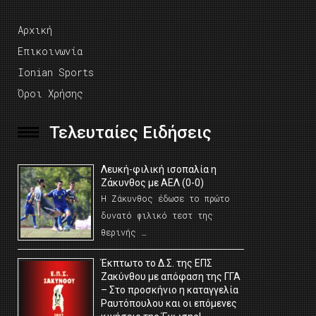
Αρχική
Επικοινωνία
Ionian Sports
Όροι Χρήσης
Τελευταίες Ειδήσεις
Λευκή-φιλική ισοπαλία η
Ζάκυνθος με ΑΕΛ (0-0)
Η Ζάκυνθος έδωσε το πρώτο
δυνατό φιλικό τεστ της
θερινής …
Έκπτωτο το Δ.Σ. της ΕΠΣ
Ζακύνθου με απόφαση της ΓΓΑ
– Στο προσκήνιο η καταγγελία
Ραυτόπουλου και οι επόμενες