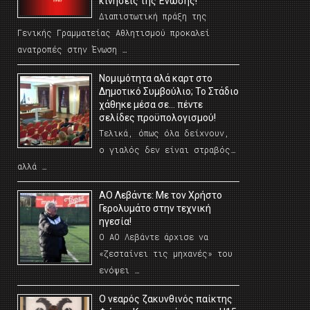
κινήσεις της Ένωσης!
Διαπιστωτική πράξη της
Γενικής Γραμματείας Αθλητισμού προκαλεί
ανατροπές στην Ένωση …
Νομιμότητα αλά καρτ στο
Δημοτικό Συμβούλιο; Το Στάδιο
χάθηκε μέσα σε… πέντε
σελίδες προϋπολογισμού!
Τελικά, όπως όλα δείχνουν,
ο γιαλός δεν είναι στραβός…
αλλά …
ΑΟ Λεβάντε: Με τον Χρήστο
Γερολυμάτο στην τεχνική
ηγεσία!
Ο ΑΟ Λεβάντε άρχισε να
«ζεσταίνει τις μηχανές» του
ενόψει …
O νεαρός ζακυνθινός παίκτης