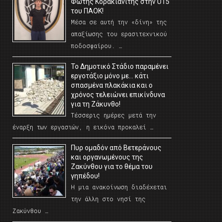
Φώτης Κορακιανίτης στην U15
του ΠΑΟΚ!
Μέσα σε αυτή την «δίνη» της
απαξίωσης του ερασιτεχνικού
ποδοσφαίρου. …
Το Δημοτικό Στάδιο παραμένει
εργοτάξιο μόνο με… κάτι
σπασμένα πλακάκια και ο
χρόνος τελειώνει επικίνδυνα
για τη Ζάκυνθο!
Τέσσερις ημέρες μετά την
έναρξη των εργασιών, η εικόνα προκαλεί …
Πυρ ομαδόν από Βετεράνους
και οργανωμένους της
Ζακύνθου για το θέμα του
γηπέδου!
Η μια ανακοίνωση διαδέχεται
την άλλη στο νησί της
Ζακύνθου …