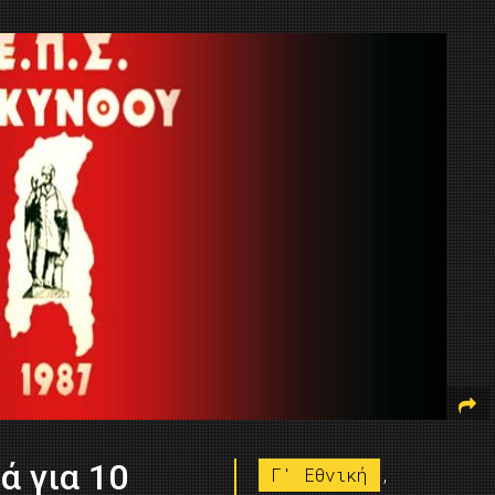
ά για 10
Γ' Εθνική
,