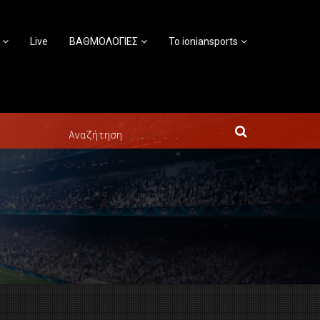
Live
ΒΑΘΜΟΛΟΓΙΕΣ
Το ioniansports