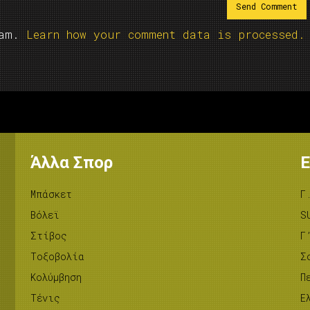
pam.
Learn how your comment data is processed.
Άλλα Σπορ
Ε
Μπάσκετ
Γ
Βόλεϊ
S
Στίβος
Γ
Tοξοβολία
Σ
Κολύμβηση
Π
Τένις
Ε