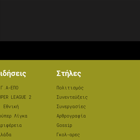
ιδήσεις
Στήλες
.Γ.Α-ΕΠΟ
Πολιτισμός
UPER LEAGUE 2
Συνεντεύξεις
’ Εθνική
Συνεργασίες
ούπερ Λίγκα
Αρθρογραφία
εριφέρεια
Gossip
λλάδα
Γκολ-αρες