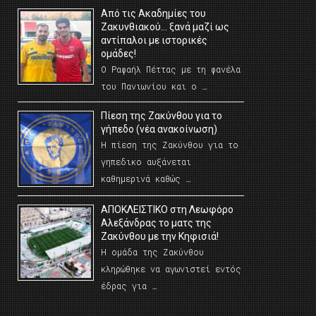
Από τις Ακαδημίες του
Ζακυνθιακού… ξανά μαζί ως
αντίπαλοι με ιστορικές
ομάδες!
Ο Ραφαήλ Πέττας με τη φανέλα
του Πανιωνίου και ο …
Πίεση της Ζακύνθου για το
γήπεδο (νέα ανακοίνωση)
Η πίεση της Ζακύνθου για το
γηπεδικο αυξάνεται
καθημερινά καθώς …
AΠΟΚΛΕΙΣΤΙΚΟ στη Λεωφόρο
Αλεξάνδρας το ματς της
Ζακύνθου με την Κηφισιά!
Η ομάδα της Ζακύνθου
κληρώθηκε να αγωνιστεί εντός
έδρας για …