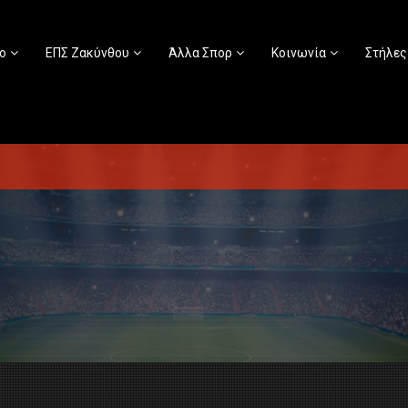
ο
ΕΠΣ Ζακύνθου
Άλλα Σπορ
Κοινωνία
Στήλες