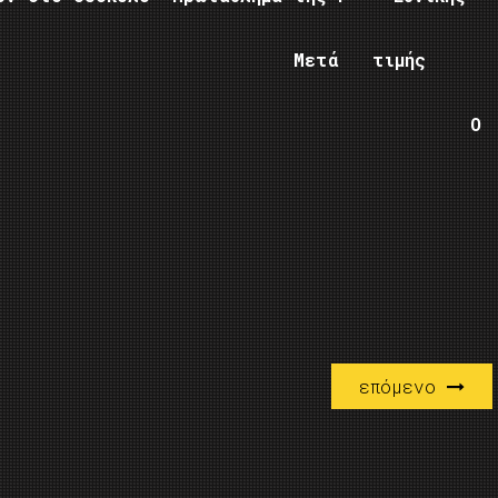
ρίας.
 τιμής
ΔΡΟΣ Ο
 ΛΕΩΝΙΔΑΣ
επόμενο