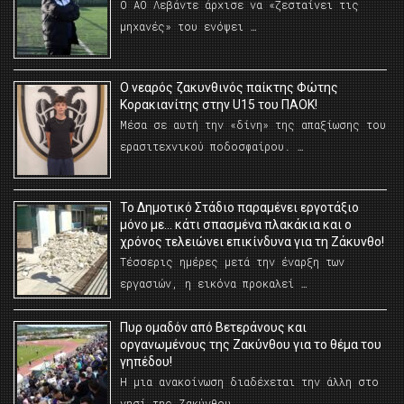
Ο ΑΟ Λεβάντε άρχισε να «ζεσταίνει τις
μηχανές» του ενόψει …
O νεαρός ζακυνθινός παίκτης Φώτης
Κορακιανίτης στην U15 του ΠΑΟΚ!
Μέσα σε αυτή την «δίνη» της απαξίωσης του
ερασιτεχνικού ποδοσφαίρου. …
Το Δημοτικό Στάδιο παραμένει εργοτάξιο
μόνο με… κάτι σπασμένα πλακάκια και ο
χρόνος τελειώνει επικίνδυνα για τη Ζάκυνθο!
Τέσσερις ημέρες μετά την έναρξη των
εργασιών, η εικόνα προκαλεί …
Πυρ ομαδόν από Βετεράνους και
οργανωμένους της Ζακύνθου για το θέμα του
γηπέδου!
Η μια ανακοίνωση διαδέχεται την άλλη στο
νησί της Ζακύνθου …