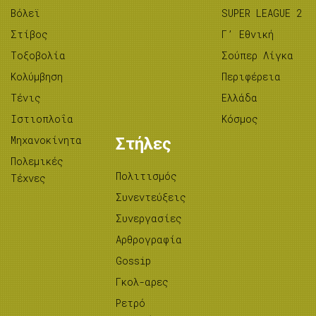
Βόλεϊ
SUPER LEAGUE 2
Στίβος
Γ’ Εθνική
Tοξοβολία
Σούπερ Λίγκα
Κολύμβηση
Περιφέρεια
Τένις
Ελλάδα
Ιστιοπλοΐα
Κόσμος
Μηχανοκίνητα
Στήλες
Πολεμικές
Πολιτισμός
Τέχνες
Συνεντεύξεις
Συνεργασίες
Αρθρογραφία
Gossip
Γκολ-αρες
Ρετρό