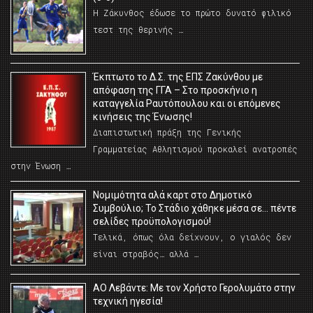
Η Ζάκυνθος έδωσε το πρώτο δυνατό φιλικό
τεστ της θερινής …
Έκπτωτο το Δ.Σ. της ΕΠΣ Ζακύνθου με
απόφαση της ΓΓΑ – Στο προσκήνιο η
καταγγελία Ραυτόπουλου και οι επόμενες
κινήσεις της Ένωσης!
Διαπιστωτική πράξη της Γενικής
Γραμματείας Αθλητισμού προκαλεί ανατροπές
στην Ένωση …
Νομιμότητα αλά καρτ στο Δημοτικό
Συμβούλιο; Το Στάδιο χάθηκε μέσα σε… πέντε
σελίδες προϋπολογισμού!
Τελικά, όπως όλα δείχνουν, ο γιαλός δεν
είναι στραβός… αλλά …
ΑΟ Λεβάντε: Με τον Χρήστο Γερολυμάτο στην
τεχνική ηγεσία!