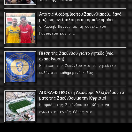
Από τις Ακαδημίες του Ζακυνθιακού… ξανά
μαζί ως αντίπαλοι με ιστορικές ομάδες!
Ο Ραφαήλ Πέττας με τη φανέλα του
Πανιωνίου και ο …
Πίεση της Ζακύνθου για το γήπεδο (νέα
ανακοίνωση)
Η πίεση της Ζακύνθου για το γηπεδικο
αυξάνεται καθημερινά καθώς …
AΠΟΚΛΕΙΣΤΙΚΟ στη Λεωφόρο Αλεξάνδρας το
ματς της Ζακύνθου με την Κηφισιά!
Η ομάδα της Ζακύνθου κληρώθηκε να
αγωνιστεί εντός έδρας για …