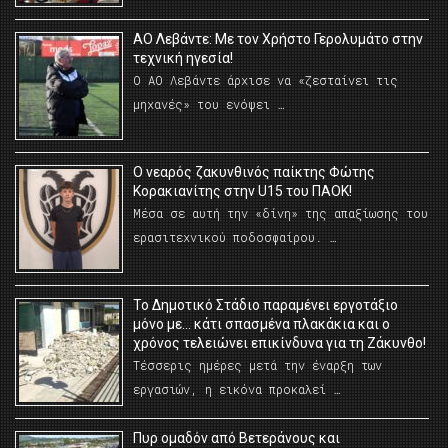
ΑΟ Λεβάντε: Με τον Χρήστο Γερολυμάτο στην
τεχνική ηγεσία!
Ο ΑΟ Λεβάντε άρχισε να «ζεσταίνει τις
μηχανές» του ενόψει …
O νεαρός ζακυνθινός παίκτης Φώτης
Κορακιανίτης στην U15 του ΠΑΟΚ!
Μέσα σε αυτή την «δίνη» της απαξίωσης του
ερασιτεχνικού ποδοσφαίρου. …
Το Δημοτικό Στάδιο παραμένει εργοτάξιο
μόνο με… κάτι σπασμένα πλακάκια και ο
χρόνος τελειώνει επικίνδυνα για τη Ζάκυνθο!
Τέσσερις ημέρες μετά την έναρξη των
εργασιών, η εικόνα προκαλεί …
Πυρ ομαδόν από Βετεράνους και