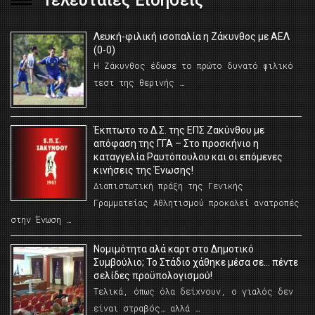
Τελευταίες Ειδήσεις
Λευκή-φιλική ισοπαλία η Ζάκυνθος με ΑΕΛ
(0-0)
Η Ζάκυνθος έδωσε το πρώτο δυνατό φιλικό
τεστ της θερινής …
Έκπτωτο το Δ.Σ. της ΕΠΣ Ζακύνθου με
απόφαση της ΓΓΑ – Στο προσκήνιο η
καταγγελία Ραυτόπουλου και οι επόμενες
κινήσεις της Ένωσης!
Διαπιστωτική πράξη της Γενικής
Γραμματείας Αθλητισμού προκαλεί ανατροπές
στην Ένωση …
Νομιμότητα αλά καρτ στο Δημοτικό
Συμβούλιο; Το Στάδιο χάθηκε μέσα σε… πέντε
σελίδες προϋπολογισμού!
Τελικά, όπως όλα δείχνουν, ο γιαλός δεν
είναι στραβός… αλλά …