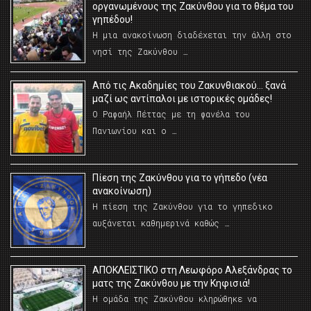
οργανωμένους της Ζακύνθου για το θέμα του
γηπέδου!
Η μια ανακοίνωση διαδέχεται την άλλη στο
νησί της Ζακύνθου …
Από τις Ακαδημίες του Ζακυνθιακού… ξανά
μαζί ως αντίπαλοι με ιστορικές ομάδες!
Ο Ραφαήλ Πέττας με τη φανέλα του
Πανιωνίου και ο …
Πίεση της Ζακύνθου για το γήπεδο (νέα
ανακοίνωση)
Η πίεση της Ζακύνθου για το γηπεδικο
αυξάνεται καθημερινά καθώς …
AΠΟΚΛΕΙΣΤΙΚΟ στη Λεωφόρο Αλεξάνδρας το
ματς της Ζακύνθου με την Κηφισιά!
Η ομάδα της Ζακύνθου κληρώθηκε να