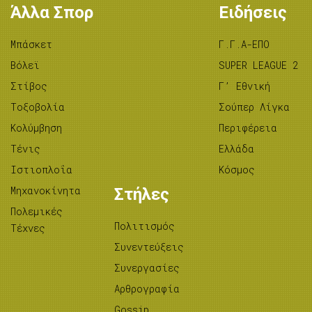
Άλλα Σπορ
Ειδήσεις
Μπάσκετ
Γ.Γ.Α-ΕΠΟ
Βόλεϊ
SUPER LEAGUE 2
Στίβος
Γ’ Εθνική
Tοξοβολία
Σούπερ Λίγκα
Κολύμβηση
Περιφέρεια
Τένις
Ελλάδα
Ιστιοπλοΐα
Κόσμος
Μηχανοκίνητα
Στήλες
Πολεμικές
Πολιτισμός
Τέχνες
Συνεντεύξεις
Συνεργασίες
Αρθρογραφία
Gossip