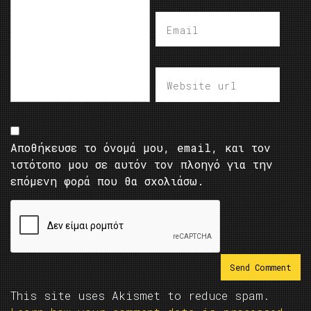
Αποθήκευσε το όνομά μου, email, και τον
ιστότοπο μου σε αυτόν τον πλοηγό για την
επόμενη φορά που θα σχολιάσω.
This site uses Akismet to reduce spam.