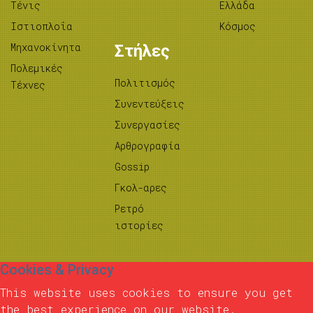
Τένις
Ελλάδα
Ιστιοπλοΐα
Κόσμος
Μηχανοκίνητα
Στήλες
Πολεμικές
Πολιτισμός
Τέχνες
Συνεντεύξεις
Συνεργασίες
Αρθρογραφία
Gossip
Γκολ-αρες
Ρετρό
ιστορίες
Cookies & Privacy
This website uses cookies to ensure you get
the best experience on our website.