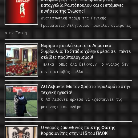
καταγγελία Ραυτόπουλου και οι επόμενες
κινήσεις της Ένωσης!
Διαπιστωτική πράξη της Γενικής
Γραμματείας Αθλητισμού προκαλεί ανατροπές
στην Ένωση …
Νομιμότητα αλά καρτ στο Δημοτικό
Συμβούλιο; Το Στάδιο χάθηκε μέσα σε… πέντε
σελίδες προϋπολογισμού!
Τελικά, όπως όλα δείχνουν, ο γιαλός δεν
είναι στραβός… αλλά …
ΑΟ Λεβάντε: Με τον Χρήστο Γερολυμάτο στην
τεχνική ηγεσία!
Ο ΑΟ Λεβάντε άρχισε να «ζεσταίνει τις
μηχανές» του ενόψει …
O νεαρός ζακυνθινός παίκτης Φώτης
Κορακιανίτης στην U15 του ΠΑΟΚ!