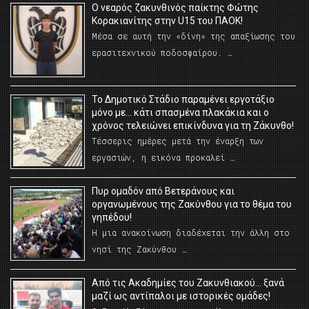
O νεαρός ζακυνθινός παίκτης Φώτης
Κορακιανίτης στην U15 του ΠΑΟΚ!
Μέσα σε αυτή την «δίνη» της απαξίωσης του
ερασιτεχνικού ποδοσφαίρου. …
Το Δημοτικό Στάδιο παραμένει εργοτάξιο
μόνο με… κάτι σπασμένα πλακάκια και ο
χρόνος τελειώνει επικίνδυνα για τη Ζάκυνθο!
Τέσσερις ημέρες μετά την έναρξη των
εργασιών, η εικόνα προκαλεί …
Πυρ ομαδόν από Βετεράνους και
οργανωμένους της Ζακύνθου για το θέμα του
γηπέδου!
Η μια ανακοίνωση διαδέχεται την άλλη στο
νησί της Ζακύνθου …
Από τις Ακαδημίες του Ζακυνθιακού… ξανά
μαζί ως αντίπαλοι με ιστορικές ομάδες!