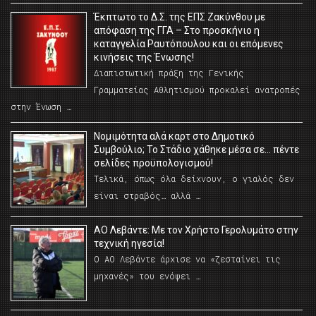
Έκπτωτο το Δ.Σ. της ΕΠΣ Ζακύνθου με
απόφαση της ΓΓΑ – Στο προσκήνιο η
καταγγελία Ραυτόπουλου και οι επόμενες
κινήσεις της Ένωσης!
Διαπιστωτική πράξη της Γενικής
Γραμματείας Αθλητισμού προκαλεί ανατροπές
στην Ένωση …
Νομιμότητα αλά καρτ στο Δημοτικό
Συμβούλιο; Το Στάδιο χάθηκε μέσα σε… πέντε
σελίδες προϋπολογισμού!
Τελικά, όπως όλα δείχνουν, ο γιαλός δεν
είναι στραβός… αλλά …
ΑΟ Λεβάντε: Με τον Χρήστο Γερολυμάτο στην
τεχνική ηγεσία!
Ο ΑΟ Λεβάντε άρχισε να «ζεσταίνει τις
μηχανές» του ενόψει …