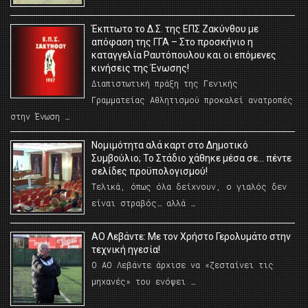
Έκπτωτο το Δ.Σ. της ΕΠΣ Ζακύνθου με
απόφαση της ΓΓΑ – Στο προσκήνιο η
καταγγελία Ραυτόπουλου και οι επόμενες
κινήσεις της Ένωσης!
Διαπιστωτική πράξη της Γενικής
Γραμματείας Αθλητισμού προκαλεί ανατροπές
στην Ένωση …
Νομιμότητα αλά καρτ στο Δημοτικό
Συμβούλιο; Το Στάδιο χάθηκε μέσα σε… πέντε
σελίδες προϋπολογισμού!
Τελικά, όπως όλα δείχνουν, ο γιαλός δεν
είναι στραβός… αλλά …
ΑΟ Λεβάντε: Με τον Χρήστο Γερολυμάτο στην
τεχνική ηγεσία!
Ο ΑΟ Λεβάντε άρχισε να «ζεσταίνει τις
μηχανές» του ενόψει …