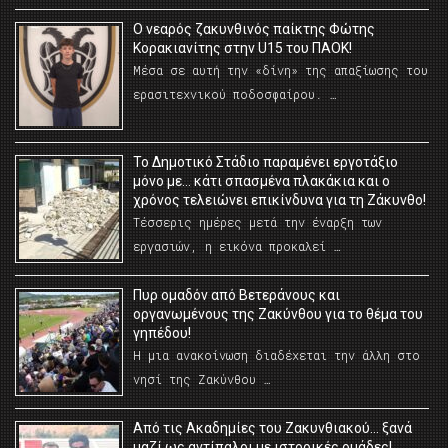
O νεαρός ζακυνθινός παίκτης Φώτης
Κορακιανίτης στην U15 του ΠΑΟΚ!
Μέσα σε αυτή την «δίνη» της απαξίωσης του
ερασιτεχνικού ποδοσφαίρου. …
Το Δημοτικό Στάδιο παραμένει εργοτάξιο
μόνο με… κάτι σπασμένα πλακάκια και ο
χρόνος τελειώνει επικίνδυνα για τη Ζάκυνθο!
Τέσσερις ημέρες μετά την έναρξη των
εργασιών, η εικόνα προκαλεί …
Πυρ ομαδόν από Βετεράνους και
οργανωμένους της Ζακύνθου για το θέμα του
γηπέδου!
Η μια ανακοίνωση διαδέχεται την άλλη στο
νησί της Ζακύνθου …
Από τις Ακαδημίες του Ζακυνθιακού… ξανά
μαζί ως αντίπαλοι με ιστορικές ομάδες!