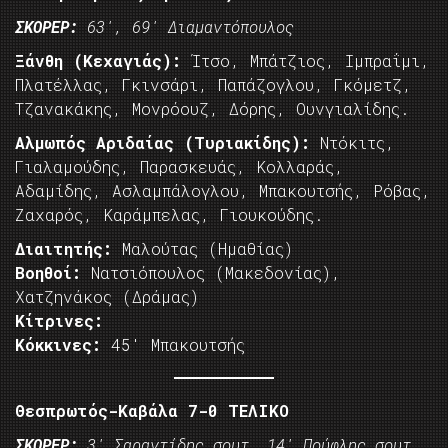
ΣΚΟΡΕΡ:
63′, 69′ Διαμαντόπουλος
Ξάνθη (Κεχαγιάς):
Ίτσο, Μπάτζιος, Ιμπραΐμι,
Πλατέλλας, Γκινσάρι, Παπάζογλου, Γκόμετζ,
Τζανακάκης, Μονρόουζ, Δόρης, Ουνγιαλίδης.
Αλμωπός Αριδαίας (Τυριακίδης):
Ντόκιτς,
Γιαλαμούδης, Παρασκευάς, Κολλαράς,
Αδαμίδης, Ασλαμπάλογλου, Μπακουτσής, Ρόβας,
Ζαχαρός, Καράμπελας, Γιουκούδης.
Διαιτητής:
Μαλούτας (Ημαθίας)
Βοηθοί:
Νατσιόπουλος (Μακεδονίας),
Χατζηνάκος (Δράμας)
Κίτρινες:
Κόκκινες:
45′ Μπακουτσής
Θεσπρωτός-Καβάλα 7-0 ΤΕΛΙΚΟ
ΣΚΟΡΕΡ:
3′ Σαραντίδης σουτ, 14′ Πούφλης σουτ,