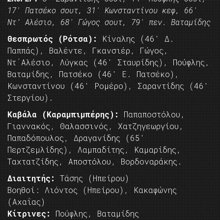
17′ Πατσέκο σουτ, 31′ Κωνσταντίνου κεφ, 66′
Ντ’ Αλέσιο, 68′ Γώγος σουτ, 79′ πεν. Βαταμίδης
Θεσπρωτός (Ρότσα):
Κίναλης (46′ Δ.
Παππάς), Βαλέντε, Γκανσιέρ, Γώγος,
Ντ΄Αλέσιο, Λύγκας (46′ Σταυρίδης), Πούφλης,
Βαταμίδης, Πατσέκο (46′ Ε. Πατσέκο),
Κωνσταντίνου (46′ Ρομέρο), Σαραντίδης (46′
Στεργίου).
Καβάλα (Καραμπιμπέρης):
Παπαποστόλου,
Γιαννακός, Θαλασσινός, Χατζηγεωργίου,
Παπαδόπουλος, Δραγανίδης (65′
Περτζεμλίδης), Λαμπαδίτης, Καμαρίδης,
Ταχτατζίδης, Αποστόλου, Βορδοναράκης.
Διαιτητής:
Τάσης (Ηπείρου)
Βοηθοί: Λιόντος (Ηπείρου), Κακαφώνης
(Αχαΐας)
Κίτρινες:
Πούφλης, Βαταμίδης