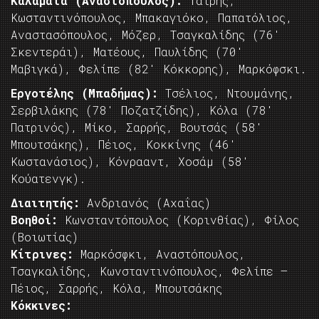
Καλαμάτα (Αναστόπουλος):
Ταΐρης,
Κωσταντινόπουλος, Μπακαγιόκο, Παπατόλιος,
Αναστασόπουλος, Μόζερ, Τσαγκαλίδης (76′
Σκεντεράι), Ματέους, Παυλίδης (70′
Μαβιγκά), Φελίπε (82′ Κόκκορης), Μαρκόφσκι.
Εργοτέλης (Μπαδήμας):
Τσέλιος, Ντουμάνης,
Σερβιλάκης (78′ Ποζατζίδης), Κόλα (78′
Πατρινός), Μίκο, Σαρρής, Βουτσάς (58′
Μπουτσάκης), Πέιος, Κοκκίνης (46′
Κωστανάσιος), Κόνρααντ, Χοσάμ (58′
Κούατενγκ).
Διαιτητής:
Ανδριανός (Αχαΐας)
Βοηθοί:
Κωνσταντόπουλος (Κορινθίας), Φίλος
(Βοιωτίας)
Κίτρινες:
Μαρκόσφκι, Αναστόπουλος,
Τσαγκαλίδης, Κωνσταντινόπουλος, Φελίπε –
Πέιος, Σαρρής, Κόλα, Μπουτσάκης
Κόκκινες: