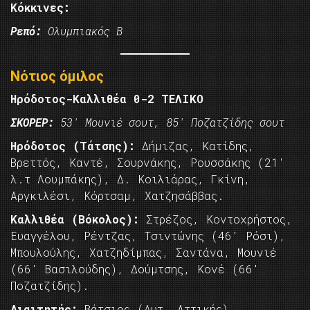
Κόκκινες:
Ρεπό:
Ολυμπιακός Β
Νότιος όμιλος
Ηρόδοτος-Καλλιθέα 0-2 ΤΕΛΙΚΟ
ΣΚΟΡΕΡ:
53′ Μουνιέ σουτ, 85′ Ποζατζίδης σουτ
Ηρόδοτος (Τάτσης):
Δήμιζας, Κατίδης,
Βρεττός, Καντέ, Σουρνάκης, Ρουσσάκης (21′
λ.τ Λουμπάκης), Δ. Κοιλιάρας, Γκίνη,
Αργκιλέσι, Κόρτσαμ, Χατζησάββας.
Καλλιθέα (Βόκολος):
Στρέζος, Κοντοχρήστος,
Ευαγγέλου, Ρέντζας, Τσιντώνης (46′ Ρόσι),
Μπουλούλης, Χατζηδίμπας, Σαντάνα, Μουνιέ
(66′ Βασιλούδης), Δούμτσης, Κονέ (66′
Ποζατζίδης).
Διαιτητής:
Βάτσιος (Δυτ. Αττικής)