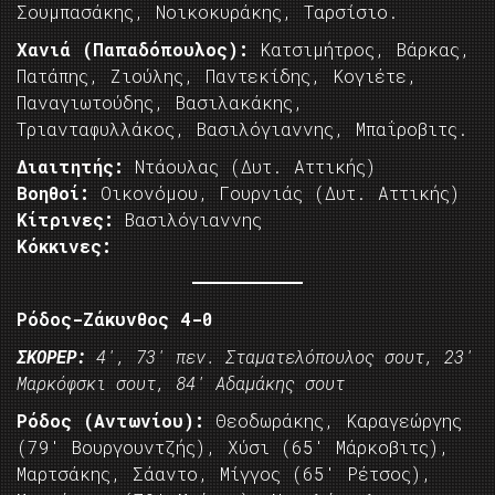
Σουμπασάκης, Νοικοκυράκης, Ταρσίσιο.
Χανιά (Παπαδόπουλος):
Κατσιμήτρος, Βάρκας,
Πατάπης, Ζιούλης, Παντεκίδης, Κογιέτε,
Παναγιωτούδης, Βασιλακάκης,
Τριανταφυλλάκος, Βασιλόγιαννης, Μπαΐροβιτς.
Διαιτητής:
Ντάουλας (Δυτ. Αττικής)
Βοηθοί:
Οικονόμου, Γουρνιάς (Δυτ. Αττικής)
Κίτρινες:
Βασιλόγιαννης
Κόκκινες:
Ρόδος-Ζάκυνθος 4-0
ΣΚΟΡΕΡ:
4′, 73′ πεν. Σταματελόπουλος σουτ, 23′
Μαρκόφσκι σουτ, 84′ Αδαμάκης σουτ
Ρόδος (Αντωνίου):
Θεοδωράκης, Καραγεώργης
(79′ Βουργουντζής), Χύσι (65′ Μάρκοβιτς),
Μαρτσάκης, Σάαντο, Μίγγος (65′ Ρέτσος),