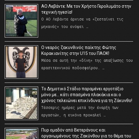
ΑΟ Λεβάντε: Με τον Χρήστο Γερολυμάτο στην
τεχνική ηγεσία!
Ο ΑΟ Λεβάντε άρχισε να «ζεσταίνει τις
μηχανές» του ενόψει …
O νεαρός ζακυνθινός παίκτης Φώτης
Κορακιανίτης στην U15 του ΠΑΟΚ!
Μέσα σε αυτή την «δίνη» της απαξίωσης του
ερασιτεχνικού ποδοσφαίρου. …
Το Δημοτικό Στάδιο παραμένει εργοτάξιο
μόνο με… κάτι σπασμένα πλακάκια και ο
χρόνος τελειώνει επικίνδυνα για τη Ζάκυνθο!
Τέσσερις ημέρες μετά την έναρξη των
εργασιών, η εικόνα προκαλεί …
Πυρ ομαδόν από Βετεράνους και
οργανωμένους της Ζακύνθου για το θέμα του