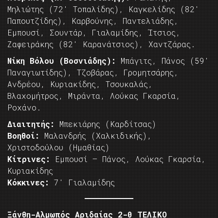
Μηλιώτης (72′ Τοπαλίδης), Καγκελίδης (82′
Παπουτζίδης), Καρβούνης, Παντελιάδης,
Εμπουσί, Σουντάρ, Γιαλαμίδης, Ίτσιος,
Ζαφειράκης (82′ Καρανάτσιος), Χαντζάρας.
Νίκη Βόλου (Βοσνιάδης):
Μπάγιτς, Πάνος (59′
Παναγιωτίδης), Τζοβάρας, Γρομητσάρης,
Ανδρέου, Κυριακίδης, Τσουκαλάς,
Βλαχομήτρος, Μιράντα, Λούκας Γκαρσία,
Ροχάνο.
Διαιτητής:
Μπεκιάρης (Καρδίτσας)
Βοηθοί:
Μαλανδρής (Χαλκιδικής),
Χριστοδούλου (Ημαθίας)
Κίτρινες:
Εμπουσί – Πάνος, Λούκας Γκαρσία,
Κυριακίδης
Κόκκινες:
7′ Γιαλαμίδης
Ξάνθη-Αλμωπός Αριδαίας 2-0 ΤΕΛΙΚΟ