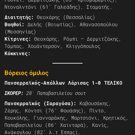
Ντοναλντόνι (61′ Γαλεάδης), Σταματής.
Διαιτητής:
Θεοχάρης (Θεσσαλίας)
Βοηθοί:
Δελής (Βοιωτίας), Αθανασοπούλου
(Μεσσηνίας)
Κίτρινες:
Θεοχάρης, Ρόμπι – Δερμιτζάκης,
Τάμπας, Χουάντερσον, Κλιγγόπουλος
Κόκκινες:
Βόρειος όμιλος
Πανσερραϊκός-Απόλλων Λάρισας 1-0 ΤΕΛΙΚΟ
ΣΚΟΡΕΡ:
28′ Παπαβασιλείου σουτ
Πανσερραϊκός (Σαραγόσα):
Καβουσάκης,
Ζέρης, Κόντσι (76′ Φουάσης), Πίντο,
Κουκόλης, Γιανναράκης, Μαρτσιόνι, Κρητικός,
Παπαβασιλείου (86′ Χαϊνταρά), Κανίς,
Ανάκογλου (82′ λ.τ Έππας).