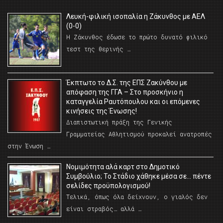
Λευκή-φιλική ισοπαλία η Ζάκυνθος με ΑΕΛ
(0-0)
Η Ζάκυνθος έδωσε το πρώτο δυνατό φιλικό
τεστ της θερινής …
Έκπτωτο το Δ.Σ. της ΕΠΣ Ζακύνθου με
απόφαση της ΓΓΑ – Στο προσκήνιο η
καταγγελία Ραυτόπουλου και οι επόμενες
κινήσεις της Ένωσης!
Διαπιστωτική πράξη της Γενικής
Γραμματείας Αθλητισμού προκαλεί ανατροπές
στην Ένωση …
Νομιμότητα αλά καρτ στο Δημοτικό
Συμβούλιο; Το Στάδιο χάθηκε μέσα σε… πέντε
σελίδες προϋπολογισμού!
Τελικά, όπως όλα δείχνουν, ο γιαλός δεν
είναι στραβός… αλλά …