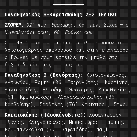
Παναθηναϊκός Β-Καραϊσκάκης 2-2 ΤΕΛΙΚΟ
ΣΚΟΡΕΡ:
32′ πεν. Θεοχάρης, 65′ πεν. Σέχου – 5′
Ντοναλντόνι σουτ, 68′ Ρούνεϊ σουτ
Στο 45+1′ και μετά από εκτέλεση φάουλ ο
Χριστογεώργος απέκρουσε και στην επαναφορά
ο Ρούνει με σουτ έστειλε την μπάλα στο
δεξιό δοκάρι της εστίας του!
Παναθηναϊκός Β (Βονόρτας):
Χριστογεώργος,
Αντωνίου, Ρόμπι (86′ Τσιριγώτης), Μαρτίνης,
Βαγιαννίδης, Ηλιάδης, Θεοχάρης, Μαραθωνίτης
(61′ Κρυπαράκος), Αθανασακόπουλος (86′
Καρβούνης), Σαρδέλης (76′ Κούτσιας), Σέχου.
Καραϊσκάκης (Τζουκάνοβιτς):
Χουάντερσον,
Γλυνός, Κλιγγόπουλος, Μπεκατώρος, Τάμπας,
Ρουμπανγκούκα (77′ Βαφειάδης), Ναζίμ,
Ρούνει, Δερμιτζάκης (85′ Κρισμάρεβιτς),