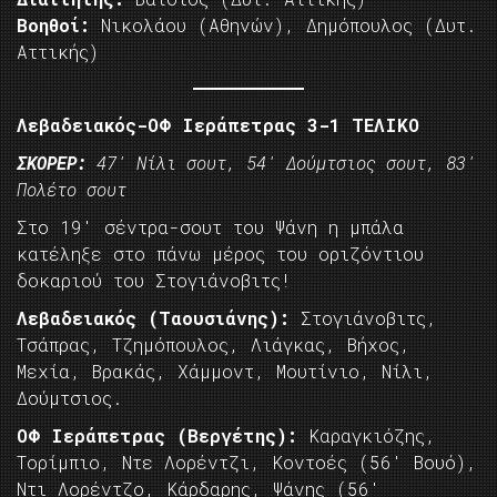
Βοηθοί:
Νικολάου (Αθηνών), Δημόπουλος (Δυτ.
Αττικής)
Λεβαδειακός-ΟΦ Ιεράπετρας 3-1 ΤΕΛΙΚΟ
ΣΚΟΡΕΡ:
47′ Νίλι σουτ, 54′ Δούμτσιος σουτ, 83′
Πολέτο σουτ
Στο 19′ σέντρα-σουτ του Ψάνη η μπάλα
κατέληξε στο πάνω μέρος του οριζόντιου
δοκαριού του Στογιάνοβιτς!
Λεβαδειακός (Ταουσιάνης):
Στογιάνοβιτς,
Τσάπρας, Τζημόπουλος, Λιάγκας, Βήχος,
Μεχία, Βρακάς, Χάμμοντ, Μουτίνιο, Νίλι,
Δούμτσιος.
ΟΦ Ιεράπετρας (Βεργέτης):
Καραγκιόζης,
Τορίμπιο, Ντε Λορέντζι, Κοντοές (56′ Βουό),
Ντι Λορέντζο, Κάρδαρης, Ψάνης (56′