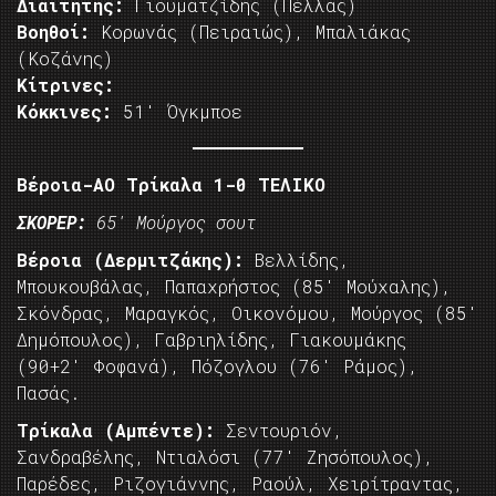
Διαιτητής:
Γιουματζίδης (Πέλλας)
Βοηθοί:
Κορωνάς (Πειραιώς), Μπαλιάκας
(Κοζάνης)
Κίτρινες:
Κόκκινες:
51′ Όγκμποε
Βέροια-ΑΟ Τρίκαλα 1-0 ΤΕΛΙΚΟ
ΣΚΟΡΕΡ:
65′ Μούργος σουτ
Βέροια (Δερμιτζάκης):
Βελλίδης,
Μπουκουβάλας, Παπαχρήστος (85′ Μούχαλης),
Σκόνδρας, Μαραγκός, Οικονόμου, Μούργος (85′
Δημόπουλος), Γαβριηλίδης, Γιακουμάκης
(90+2′ Φοφανά), Πόζογλου (76′ Ράμος),
Πασάς.
Τρίκαλα (Αμπέντε):
Σεντουριόν,
Σανδραβέλης, Ντιαλόσι (77′ Ζησόπουλος),
Παρέδες, Ριζογιάννης, Ραούλ, Χειρίτραντας,