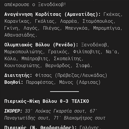
απέκρουσε ο Ξενοδόχοβ!
Αναγέννηση Καρδίτσας (Αμανατίδης):
Γκέκας,
Καρανίκας, Γκόλιας, Λαρρέα, Σταμόπουλος,
Γκίνη, Λαγός, Πλέγας, Μπενγκόα, Μπραμπίγια,
Αθανασιάδης.
Ολυμπιακός Βόλου (Ρενέδο):
Ξενοδόχοβ,
Μαρκοπουλιώτης, Γραικός, Φιλίποβιτς, Να’α,
Κόλα, Μπάτροβιτς, Σκοπελίτης,
Κουντουριώτης, Βερνάρδος, Σιαφά.
Διαιτητής:
Φίτσας (Πρέβεζας/Λευκάδας)
Βοηθοί:
Παραφέστας, Μάνος (Λάρισας)
Πιερικός-Νίκη Βόλου 0-3 ΤΕΛΙΚΟ
ΣΚΟΡΕΡ:
33′ Λούκας Γκαρσία σουτ, 67′
Παναγιωτίδης σουτ, 71′ Βλαχομήτρος σουτ
Πιερικός (Ν. Θεοδοσιάδης):
Γαλάνης,