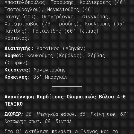
Αποστολόπουλος, Τσαούσης, Κουλιεράκης (46′
Τσοπούρογλου), Μανωλιούδης (46′
Παναγιώτου), Ουεντράογκο, Τσινγκάρας,
Χατζηστραβός (73′ Γρόσδης), Κουλούρης (65′
Πανίδης), Γαϊτανίδης (60′ Τζίμας),
Κούτσιας.
Διαιτητής:
Κατοίκος (Αθηνών)
Βοηθοί:
Κουκούμης (Καβάλας), Σάββας
(Σερρών)
Κίτρινες:
Μανωλιούδης
Κόκκινες:
35′ Μπαργκάν
Αναγέννηση Καρδίτσας-Ολυμπιακός Βόλου 4-0
ΤΕΛΙΚΟ
ΣΚΟΡΕΡ:
38′ Μπενγκόα φάουλ, 56′ Γκίνη κεφ, 67′
Κοτσώνης σουτ, 89′ Βιντάλ
Στο 8′ εκτέλεσε πέναλτι ο Πλέγας και το