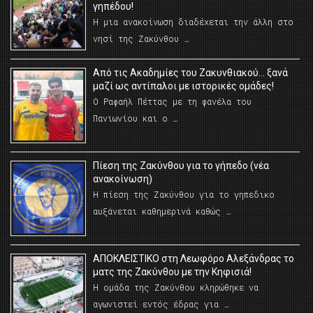
γηπέδου!
Η μια ανακοίνωση διαδέχεται την άλλη στο
νησί της Ζακύνθου …
Από τις Ακαδημίες του Ζακυνθιακού… ξανά
μαζί ως αντίπαλοι με ιστορικές ομάδες!
Ο Ραφαήλ Πέττας με τη φανέλα του
Πανιωνίου και ο …
Πίεση της Ζακύνθου για το γήπεδο (νέα
ανακοίνωση)
Η πίεση της Ζακύνθου για το γηπεδικο
αυξάνεται καθημερινά καθώς …
AΠΟΚΛΕΙΣΤΙΚΟ στη Λεωφόρο Αλεξάνδρας το
ματς της Ζακύνθου με την Κηφισιά!
Η ομάδα της Ζακύνθου κληρώθηκε να
αγωνιστεί εντός έδρας για …