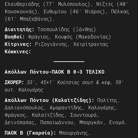
Ελευθεριάδης (77′ Μυλόπουλος), Νίζιτς (40′
Κουσκουνάς), Ευθυμίου (46′ Νιάρος), Πέλκας
(61′ Μπαξεβάνος).
Διαιτητής:
Τσοπουλίδης (Ξάνθης)
Βοηθοί:
Φράγιος, Κουφός (Μακεδονίας)
Κίτρινες:
Ριζογιάννης, Χειρίτραντας
Κόκκινες:
Απόλλων Πόντου-ΠΑΟΚ Β 0-3 ΤΕΛΙΚΟ
ΣΚΟΡΕΡ:
33′, 45+1′ Κούτσιας σουτ & κεφ, 59′
αυτ. Καλογέρης
Απόλλων Πόντου (Καλαϊτζίδης):
Πολίτης,
Δαλιανόπουλος, Αμαραντίδης, Καλογέρης,
Φράγκος, Καλαϊτζίδης, Σουντουρά,
Δεινόπαπας, Παπαϊωάννου, Μπαργκάν, Ενομό.
ΠΑΟΚ Β (Γκαρσία):
Μπουργάνης,