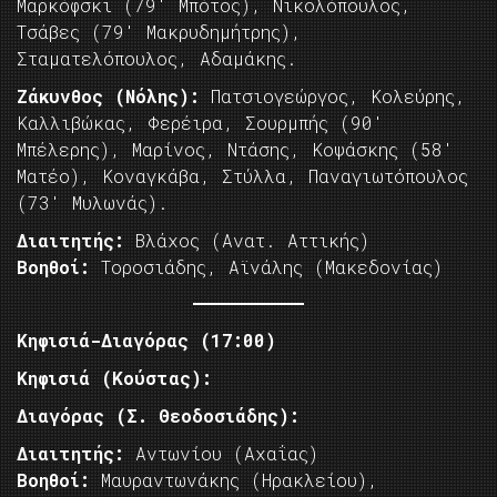
Μαρκόφσκι (79′ Μπότος), Νικολόπουλος,
Τσάβες (79′ Μακρυδημήτρης),
Σταματελόπουλος, Αδαμάκης.
Ζάκυνθος (Νόλης):
Πατσιογεώργος, Κολεύρης,
Καλλιβώκας, Φερέιρα, Σουρμπής (90′
Μπέλερης), Μαρίνος, Ντάσης, Κοψάσκης (58′
Ματέο), Κοναγκάβα, Στύλλα, Παναγιωτόπουλος
(73′ Μυλωνάς).
Διαιτητής:
Βλάχος (Ανατ. Αττικής)
Βοηθοί:
Τοροσιάδης, Αϊνάλης (Μακεδονίας)
Κηφισιά-Διαγόρας (17:00)
Κηφισιά (Κούστας):
Διαγόρας (Σ. Θεοδοσιάδης):
Διαιτητής:
Αντωνίου (Αχαΐας)
Βοηθοί:
Μαυραντωνάκης (Ηρακλείου),