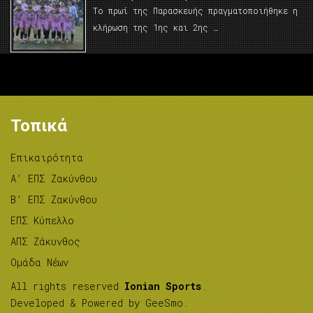
Το πρωί της Παρασκευής πραγματοποιήθηκε η
κλήρωση της 1ης και 2ης …
Τοπικά
Επικαιρότητα
A’ ΕΠΣ Ζακύνθου
B’ ΕΠΣ Ζακύνθου
ΕΠΣ Κύπελλο
ΑΠΣ Ζάκυνθος
Ομάδα Νέων
All rights reserved
Ionian Sports
.
Developed & Powered by
GeeSmo
.