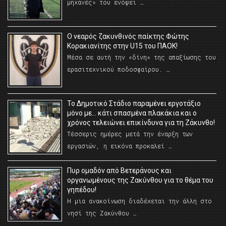
μηχανές» του ενόψει …
O νεαρός ζακυνθινός παίκτης Φώτης
Κορακιανίτης στην U15 του ΠΑΟΚ!
Μέσα σε αυτή την «δίνη» της απαξίωσης του
ερασιτεχνικού ποδοσφαίρου. …
Το Δημοτικό Στάδιο παραμένει εργοτάξιο
μόνο με… κάτι σπασμένα πλακάκια και ο
χρόνος τελειώνει επικίνδυνα για τη Ζάκυνθο!
Τέσσερις ημέρες μετά την έναρξη των
εργασιών, η εικόνα προκαλεί …
Πυρ ομαδόν από Βετεράνους και
οργανωμένους της Ζακύνθου για το θέμα του
γηπέδου!
Η μια ανακοίνωση διαδέχεται την άλλη στο
νησί της Ζακύνθου …