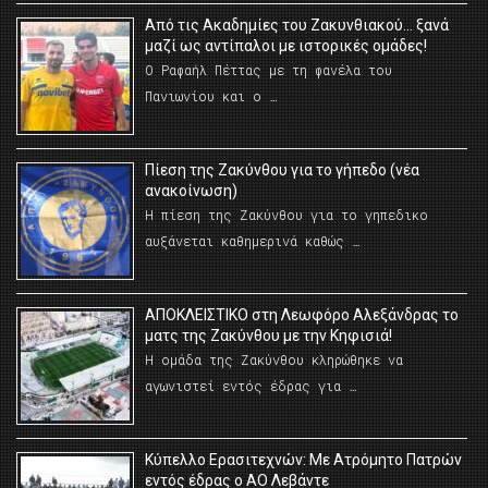
Από τις Ακαδημίες του Ζακυνθιακού… ξανά
μαζί ως αντίπαλοι με ιστορικές ομάδες!
Ο Ραφαήλ Πέττας με τη φανέλα του
Πανιωνίου και ο …
Πίεση της Ζακύνθου για το γήπεδο (νέα
ανακοίνωση)
Η πίεση της Ζακύνθου για το γηπεδικο
αυξάνεται καθημερινά καθώς …
AΠΟΚΛΕΙΣΤΙΚΟ στη Λεωφόρο Αλεξάνδρας το
ματς της Ζακύνθου με την Κηφισιά!
Η ομάδα της Ζακύνθου κληρώθηκε να
αγωνιστεί εντός έδρας για …
Κύπελλο Ερασιτεχνών: Με Ατρόμητο Πατρών
εντός έδρας ο ΑΟ Λεβάντε