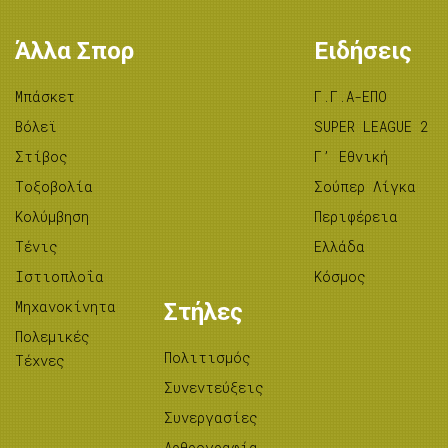
Άλλα Σπορ
Ειδήσεις
Μπάσκετ
Γ.Γ.Α-ΕΠΟ
Βόλεϊ
SUPER LEAGUE 2
Στίβος
Γ’ Εθνική
Tοξοβολία
Σούπερ Λίγκα
Κολύμβηση
Περιφέρεια
Τένις
Ελλάδα
Ιστιοπλοΐα
Κόσμος
Μηχανοκίνητα
Στήλες
Πολεμικές
Πολιτισμός
Τέχνες
Συνεντεύξεις
Συνεργασίες
Αρθρογραφία