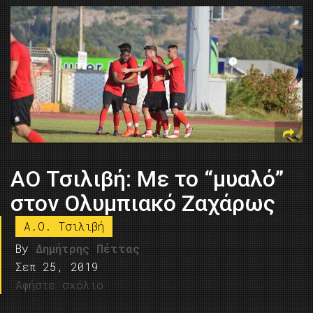
AO Τσιλιβή: Mε το “μυαλό”
στον Ολυμπιακό Ζαχάρως
Α.Ο. Τσιλιβή
By
Δημήτρης Πέττας
Σεπ 25, 2019
Αφήστε σχόλιο