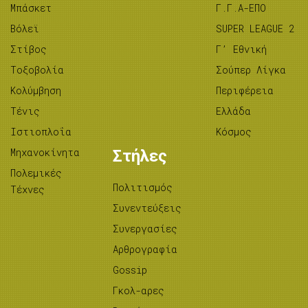
Μπάσκετ
Γ.Γ.Α-ΕΠΟ
Βόλεϊ
SUPER LEAGUE 2
Στίβος
Γ’ Εθνική
Tοξοβολία
Σούπερ Λίγκα
Κολύμβηση
Περιφέρεια
Τένις
Ελλάδα
Ιστιοπλοΐα
Κόσμος
Μηχανοκίνητα
Στήλες
Πολεμικές
Πολιτισμός
Τέχνες
Συνεντεύξεις
Συνεργασίες
Αρθρογραφία
Gossip
Γκολ-αρες