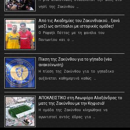
νησί της Ζακύνθου …
Από τις Ακαδημίες του Ζακυνθιακού… ξανά
μαζί ως αντίπαλοι με ιστορικές ομάδες!
Ο Ραφαήλ Πέττας με τη φανέλα του
Πανιωνίου και ο …
Πίεση της Ζακύνθου για το γήπεδο (νέα
ανακοίνωση)
Η πίεση της Ζακύνθου για το γηπεδικο
αυξάνεται καθημερινά καθώς …
AΠΟΚΛΕΙΣΤΙΚΟ στη Λεωφόρο Αλεξάνδρας το
ματς της Ζακύνθου με την Κηφισιά!
Η ομάδα της Ζακύνθου κληρώθηκε να
αγωνιστεί εντός έδρας για …