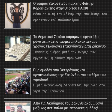
O νεαρός ζακυνθινός παίκτης Φώτης
Κορακιανίτης στην U15 του ΠΑΟΚ!
Μέσα σε αυτή την «δίνη» της απαξίωσης του
ερασιτεχνικού ποδοσφαίρου. …
Το Δημοτικό Στάδιο παραμένει εργοτάξιο
μόνο με… κάτι σπασμένα πλακάκια και ο
χρόνος τελειώνει επικίνδυνα για τη Ζάκυνθο!
Τέσσερις ημέρες μετά την έναρξη των
εργασιών, η εικόνα προκαλεί …
Πυρ ομαδόν από Βετεράνους και
οργανωμένους της Ζακύνθου για το θέμα του
γηπέδου!
Η μια ανακοίνωση διαδέχεται την άλλη στο
νησί της Ζακύνθου …
Από τις Ακαδημίες του Ζακυνθιακού… ξανά
μαζί ως αντίπαλοι με ιστορικές ομάδες!