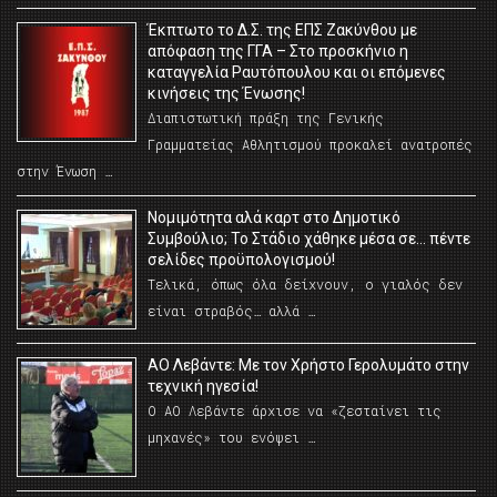
Έκπτωτο το Δ.Σ. της ΕΠΣ Ζακύνθου με
απόφαση της ΓΓΑ – Στο προσκήνιο η
καταγγελία Ραυτόπουλου και οι επόμενες
κινήσεις της Ένωσης!
Διαπιστωτική πράξη της Γενικής
Γραμματείας Αθλητισμού προκαλεί ανατροπές
στην Ένωση …
Νομιμότητα αλά καρτ στο Δημοτικό
Συμβούλιο; Το Στάδιο χάθηκε μέσα σε… πέντε
σελίδες προϋπολογισμού!
Τελικά, όπως όλα δείχνουν, ο γιαλός δεν
είναι στραβός… αλλά …
ΑΟ Λεβάντε: Με τον Χρήστο Γερολυμάτο στην
τεχνική ηγεσία!
Ο ΑΟ Λεβάντε άρχισε να «ζεσταίνει τις
μηχανές» του ενόψει …